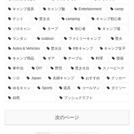
キャンプ道具
キャンプ飯
Entertainment
camp
テント
焚き火
camping
キャンプ初心者
ソロキャン
タープ
初心者
キャンプ場
ランタン
outdoor
ファミリーキャンプ
焚火
Autos & Vehicles
焚火台
#冬キャンプ
キャンプ女子
キャンプ用品
ギア
テーブル
料理
寝袋
車中泊
DIY
野営
焚き火台
スノーピーク
ソロ
Japan
夫婦キャンプ
おすすめ
クッカー
ゆるキャン
Sports
道具
コールマン
ダイソー
自然
ブッシュクラフト
次のページ