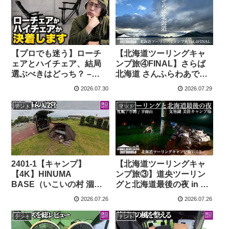
休日やること / Kyuuzitsu
Yarukoto
【プロでも迷う】ローチ
【北海道ツーリングキャ
ェアとハイチェア、結局
ンプ旅④FINAL】さらば
選ぶべきはどっち？ –
北海道 さんふらわあで本
UJack channel【千葉県
州へ帰ります – LUMBER
2026.07.30
2026.07.29
睦沢町のキャンプ用品メ
ROOM COFFEE
ーカー】
OUTDOOR
テント
マット
2401-1【キャンプ】
【北海道ツーリングキャ
【4K】HINUMA
ンプ旅③】道央ツーリン
BASE（いこいの村 涸
グと北海道最後の夜 in 美
沼）前編｜湖畔の静けさ
笛キャンプ場 – LUMBER
2026.07.26
2026.07.26
に到着して設営する
ROOM COFFEE
￥5500～ – 休日やること /
OUTDOOR
テント
テント
Kyuuzitsu Yarukoto