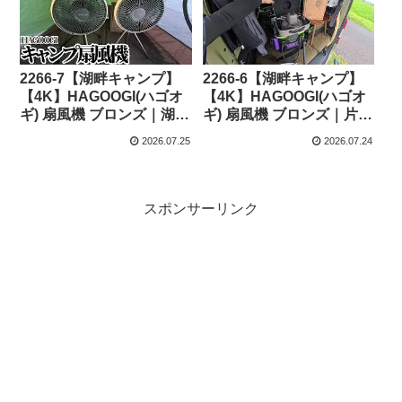
2266-7【湖畔キャンプ】
2266-6【湖畔キャンプ】
【4K】HAGOOGI(ハゴオ
【4K】HAGOOGI(ハゴオ
ギ) 扇風機 ブロンズ｜湖畔
ギ) 扇風機 ブロンズ｜片付
で1日使った総レビュー
けの合間に風を送る（収
2026.07.25
2026.07.24
（収納ケース付き）
納ケース付き）￥13980 –
￥13980 – 休日やること /
休日やること / Kyuuzitsu
Kyuuzitsu Yarukoto
Yarukoto
スポンサーリンク