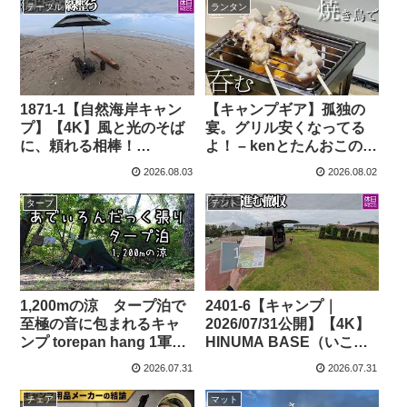
ル 折りたたみ式紹介(海編)
ル 折りたたみ式紹介(海編)
テーブル
ランタン
￥6900 – 休日やること /
￥6900 – 休日やること /
Kyuuzitsu Yarukoto
Kyuuzitsu Yarukoto
1871-1【自然海岸キャン
【キャンプギア】孤独の
プ】【4K】風と光のそば
宴。グリル安くなってる
に、頼れる相棒！
よ！ – kenとたんおこの
OneTigris SWIFLY 2024
Minimarist Outdoor Life
2026.08.03
2026.08.02
年モデル キャンプテーブ
ル 折りたたみ式紹介(海編)
タープ
テント
￥6900 – 休日やること /
Kyuuzitsu Yarukoto
1,200mの涼 タープ泊で
2401-6【キャンプ｜
至極の音に包まれるキャ
2026/07/31公開】【4K】
ンプ torepan hang 1軍間
HINUMA BASE（いこい
違いなしのフライパンで
の村 涸沼）前編｜湖畔で
2026.07.31
2026.07.31
作る野営メシ – kenmi
静かに片付けて移動する
channel
キャンプ時間 ￥5500～ –
チェア
マット