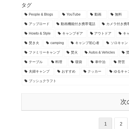
タグ
People & Blogs
YouTube
動画
無料
アップロード
動画機能付き携帯電話
カメラ付き携
Howto & Style
キャンプギア
アウトドア
キ
焚き火
camping
キャンプ初心者
ソロキャン
ファミリーキャンプ
焚火
Autos & Vehicles
テーブル
料理
寝袋
車中泊
野営
夫婦キャンプ
おすすめ
クッカー
ゆるキャ
ブッシュクラフト
次
1
2