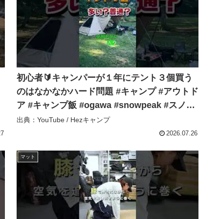
初心者🔰キャンパーが１年にテント３個買う
のはなかなかハード問題 #キャンプ #アウトド
ア #キャンプ飯 #ogawa #snowpeak #スノー
ピーク – Hezキャンプ
出典：YouTube / Hezキャンプ
27
2026.07.26
マット