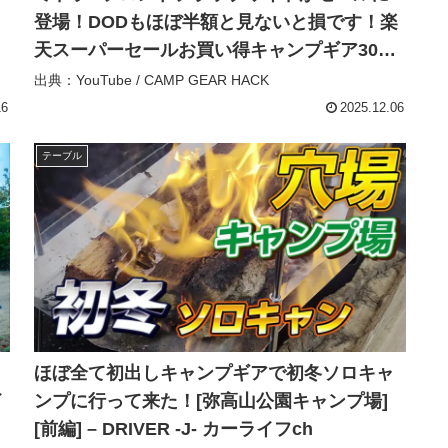
登場！DODもほぼ半額と見ないと損です！楽
天スーパーセールお買い得キャンプギア30
選！【キャンプギア】 – CAMP GEAR HACK
出典：YouTube / CAMP GEAR HACK
16
2025.12.06
テーブル
ほぼ全て初出しキャンプギアで初冬ソロキャ
イ
ンプに行って来た！[弥高山公園キャンプ場]
[前編] – DRIVER -J- カーライフch