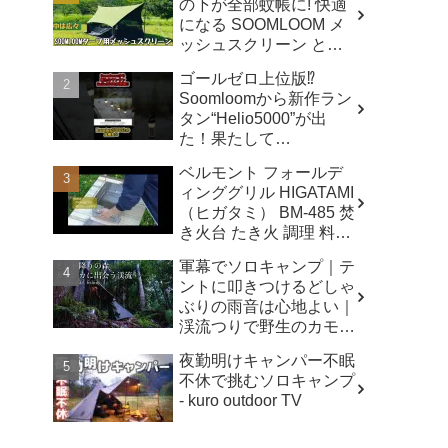
の下が全部蚊帳に! 快適
になる SOOMLOOM メ
ッシュスクリーン と
は？ - キャンプマニアッ
ゴールゼロ上位版⁉️
クス NaaCamp
Soomloomから新作ラン
タン“Helio5000”が出
た！果たして
Lumina5000とどう違う
ベルモント フォールデ
のか⁉️ - CAMP GEAR
ィンググリル HIGATAMI
HACK
（ヒガタミ） BM-485 焚
き火台 たき火 調理 料理
キャンプ アウトドア -
軍幕でソロキャンプ｜テ
sunwashopping
ントに叩きつけるどしゃ
ぶりの雨音は心地よい｜
渓流つりで野生のカモシ
カに出会う｜あてらの森
夜勤明けキャンパー不眠
- シルコcamp
不休で挑むソロキャンプ
- kuro outdoor TV