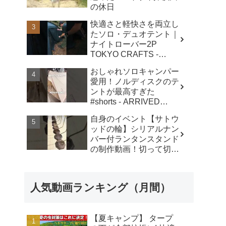
の休日
快適さと軽快さを両立し
たソロ・デュオテント｜
ナイトローバー2P
TOKYO CRAFTS -
TOKYO CRAFTS・東京
おしゃれソロキャンパー
クラフト【キャンプ用
愛用！ノルディスクのテ
品】
ントが最高すぎた
#shorts - ARRIVED
FROM SHOWA
自身のイベント【サトウ
ッドの輪】シリアルナン
バー付ランタンスタンド
の制作動画！切って切っ
て切りまくり！ # #キャ
ンプ #ランタンスタンド
#キャンプギア #ゴール
人気動画ランキング（月間）
ゼロ #diy - WOOD
CRAFT OUTDOOR
【夏キャンプ】 タープ