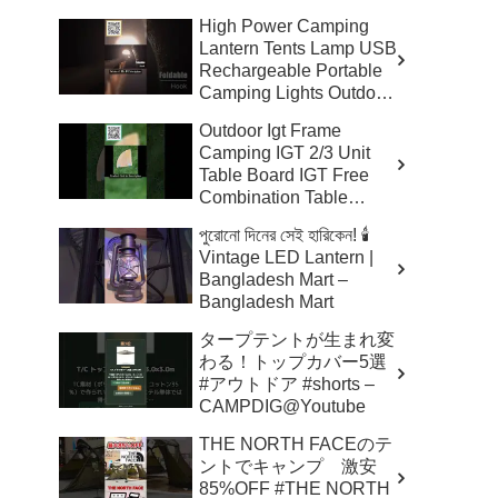
High Power Camping
Lantern Tents Lamp USB
Rechargeable Portable
Camping Lights Outdoor
Hiking Night –
Outdoor Igt Frame
Aliexpress Buy Better
Camping IGT 2/3 Unit
Table Board IGT Free
Combination Table
Barbecue Aluminum A –
পুরোনো দিনের সেই হারিকেন! 🕯️
Aliexpress Viral Finds
Vintage LED Lantern |
Bangladesh Mart –
Bangladesh Mart
タープテントが生まれ変
わる！トップカバー5選
#アウトドア #shorts –
CAMPDIG@Youtube
THE NORTH FACEのテ
ントでキャンプ 激安
85%OFF #THE NORTH