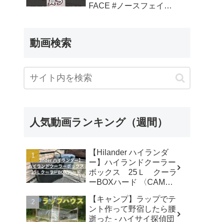
FACE #ノースフェイス
– 【ほっかいどう】ぷー
ちゃんねるResort
動画検索
人気動画ランキング（週間）
【Hilander ハイランダ
ー】ハイランドクーラー
ボックス 25Ｌ クーラ
ーBOXハード 〈CAMP
MARKET キャンプマー
【キャンプ】ラップでテ
ケットオンラインショッ
ント作って野宿したら腰
プ〉商品紹介動画 -
逝った - ハイサイ探偵団
CAMP MARKET