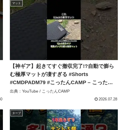
マット
【神ギア】起きてすぐ撤収完了!?自動で膨ら
む極厚マットが凄すぎる #Shorts
#CMDPADM79 #こったんCAMP – こったん
CAMP
出典：YouTube / こったんCAMP
30
2026.07.28
タープ