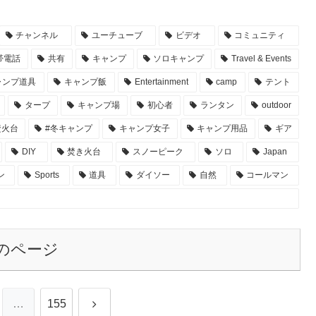
チャンネル
ユーチューブ
ビデオ
コミュニティ
帯電話
共有
キャンプ
ソロキャンプ
Travel & Events
ャンプ道具
キャンプ飯
Entertainment
camp
テント
タープ
キャンプ場
初心者
ランタン
outdoor
焚火台
#冬キャンプ
キャンプ女子
キャンプ用品
ギア
DIY
焚き火台
スノーピーク
ソロ
Japan
ン
Sports
道具
ダイソー
自然
コールマン
のページ
次
…
155