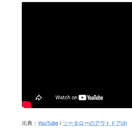
出典：
YouTube
/
ソータローのアウトドアch