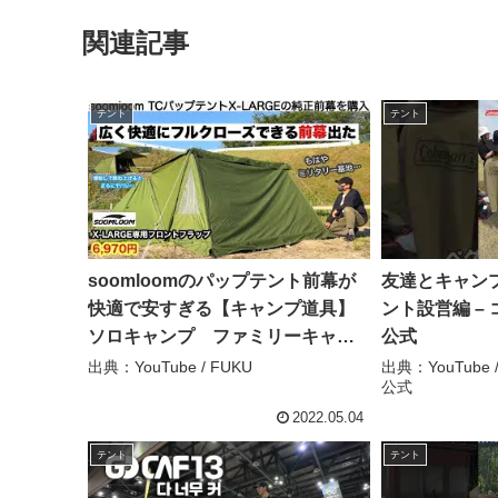
関連記事
テント
テント
soomloomのパップテント前幕が
友達とキャン
快適で安すぎる【キャンプ道具】
ント設営編 –
ソロキャンプ ファミリーキャン
公式
プ – FUKU
出典：YouTube / FUKU
出典：YouTube
公式
2022.05.04
テント
テント