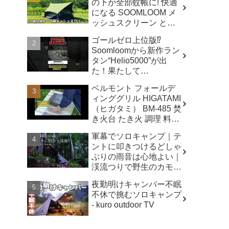
の下が全部蚊帳に! 快適
になる SOOMLOOM メ
ッシュスクリーン と
は？ - キャンプマニアッ
ゴールゼロ上位版⁉️
クス NaaCamp
Soomloomから新作ラン
タン“Helio5000”が出
た！果たして
Lumina5000とどう違う
ベルモント フォールデ
のか⁉️ - CAMP GEAR
ィンググリル HIGATAMI
HACK
（ヒガタミ） BM-485 焚
き火台 たき火 調理 料理
キャンプ アウトドア -
軍幕でソロキャンプ｜テ
sunwashopping
ントに叩きつけるどしゃ
ぶりの雨音は心地よい｜
渓流つりで野生のカモシ
カに出会う｜あてらの森
夜勤明けキャンパー不眠
- シルコcamp
不休で挑むソロキャンプ
- kuro outdoor TV