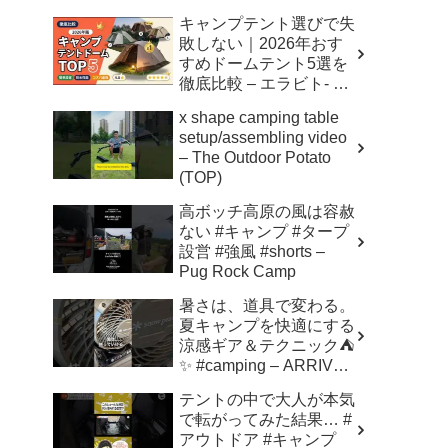
キャンプテント選びで失
敗しない｜2026年おす
すめドームテント5選を
徹底比較 – エラビト- 失
敗しないモノ選び
x shape camping table
setup/assembling video
– The Outdoor Potato
(TOP)
高ボッチ高原の風は容赦
ない #キャンプ #タープ
設営 #強風 #shorts –
Pug Rock Camp
暑さは、道具で変わる。
夏キャンプを快適にする
涼感ギア＆テクニック⛺️
✨ #camping – ARRIVED
FROM SHOWA
テントの中で大人が本気
で転がってみた結果… #
アウトドア #キャンプ