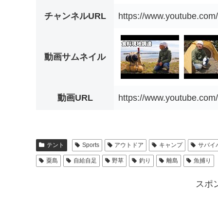
チャンネルURL
https://www.youtube.c
動画サムネイル
動画URL
https://www.youtube.c
テント
Sports
アウトドア
キャンプ
サバイ
粟島
自給自足
野草
釣り
離島
魚捕り
スポ