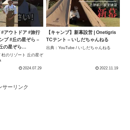
 #アウトドア #旅行
【キャンプ】新幕設営 | Onetigris
ンプ #丘の星ぞら –
TCテント – いしだちゃんねる
出典：YouTube / いしだちゃんねる
a
e / 杜のリゾート 丘の星ぞ
a
2024.07.29
2022.11.19
ンサーリンク