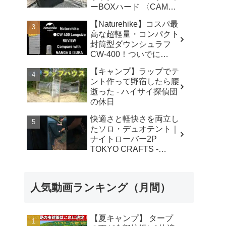
ーBOXハード 〈CAMP
MARKET キャンプマー
【Naturehike】コスパ最
ケットオンラインショッ
高な超軽量・コンパクト
プ〉商品紹介動画 -
封筒型ダウンシュラフ
CAMP MARKET
CW-400！ついでに
NANGAオーロラ600DX
【キャンプ】ラップでテ
とISUKAウルトラライト
ント作って野宿したら腰
と比較してみました - 楽
逝った - ハイサイ探偵団
とくchannel /
の休日
Ride&Camp
快適さと軽快さを両立し
たソロ・デュオテント｜
ナイトローバー2P
TOKYO CRAFTS -
TOKYO CRAFTS・東京
クラフト【キャンプ用
品】
人気動画ランキング（月間）
【夏キャンプ】 タープ