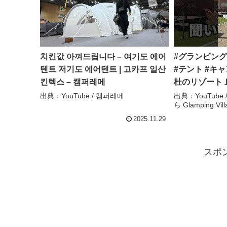
치킨값 아껴드립니다 – 여기도 에어
#グランピング
텐트 저기도 에어텐트 | 고카프 일산
#テント #キャ
킨텍스 – 캠퍼레메
杜のリゾート 丘の星ぞら
Glamping Vill
出典：YouTube / 캠퍼레메
出典：YouTub
ら Glamping Vill
2025.11.29
スポ