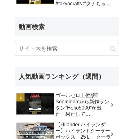
#tokyocrafts #タナちゃん
ねる – タナちゃんねる
動画検索
人気動画ランキング（週間）
ゴールゼロ上位版⁉️
Soomloomから新作ラン
タン“Helio5000”が出
た！果たして
Lumina5000とどう違う
【Hilander ハイランダ
のか⁉️ - CAMP GEAR
ー】ハイランドクーラー
HACK
ボックス 25Ｌ クーラ