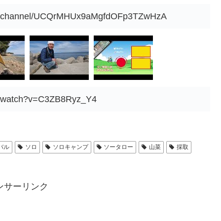
om/channel/UCQrMHUx9aMgfdOFp3TZwHzA
om/watch?v=C3ZB8Ryz_Y4
バル
ソロ
ソロキャンプ
ソータロー
山菜
採取
ンサーリンク