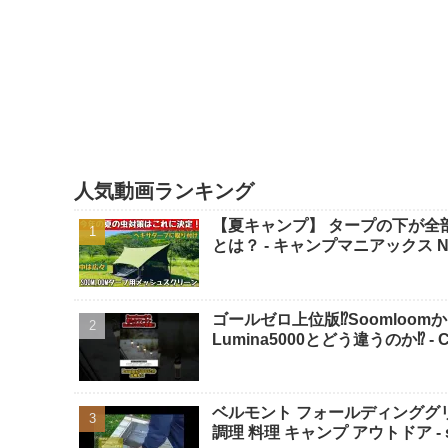
人気動画ランキング
【夏キャンプ】 タープの下が全部
とは？ - キャンプマニアックス N
ゴールゼロ上位版⁉️Soomloom
Lumina5000とどう違うのか⁉️ - 
ベルモント フォールディンググリル 
調理 料理 キャンプ アウトドア - su