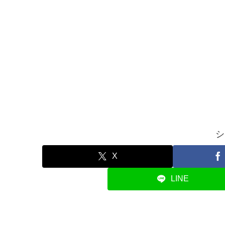
シ
X
LINE