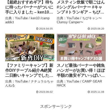
【超絶おすすめギア】待ち
メスティン炊飯で朝ごはん
に待ったバーナーがついに
#シングルバーナー #キャ
手に入りました – ken10
ンプ #トランギア – ちびキ
/camp addict
ャン〜Clumsy Camper〜
出典：YouTube / ken10 /camp
出典：YouTube / ちびキャン〜
addict
Clumsy Camper〜
2024.04.05
2025.06.20
バーナー
バーナー
【ファミリーキャンプ】新
スノピ最強バーナーや雑魚
作DIYテーブル紹介⛺️絶賛
ハンガーがお買い得！ほぼ
二日酔いキャンプでした😂
半額の激安ギアいっぱいで
– ナチュラルちゃんねる
最後まで必見！Amazon/楽
出典：YouTube / ナチュラルちゃ
出典：YouTube / CAMP GEAR
天お買い得キャンプギア30
んねる
HACK
選！【キャンプギア】 –
2023.06.02
2025.11.08
CAMP GEAR HACK
スポンサーリンク