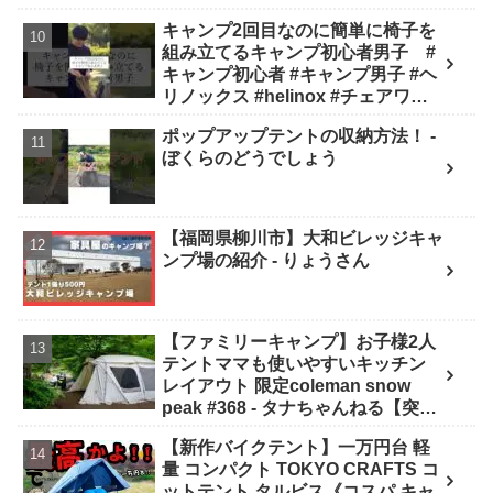
キャンプ2回目なのに簡単に椅子を
組み立てるキャンプ初心者男子 #
キャンプ初心者 #キャンプ男子 #ヘ
リノックス #helinox #チェアワン #
キャンプ #アウトドア #キャンプギ
ポップアップテントの収納方法！ -
ア #キャンプ道具 - キャンプどうで
ぼくらのどうでしょう
しょう
【福岡県柳川市】大和ビレッジキャ
ンプ場の紹介 - りょうさん
【ファミリーキャンプ】お子様2人
テントママも使いやすいキッチン
レイアウト 限定coleman snow
peak #368 - タナちゃんねる【突撃
キャンパー取材】tana camping
【新作バイクテント】一万円台 軽
量 コンパクト TOKYO CRAFTS コ
ットテント タルビス《コスパ キャ