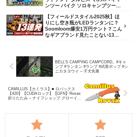
ンツー バイク ソロキャンプツーリ
ング アウトドア 初心者 家族 ファミ
【フィールドスタイル2025秋】ほ
リー 選び方》 - ｺﾝﾊﾟｸﾄｷﾞｱ紹介★バ
りにし空き瓶がLEDランタンに？
イク野営部
Soomloom爆安1万円テント？こん
なギアブランド見たことない13連
発【FIELDSTYLE】 - よすけの
Outdoor News24
BELL’S CAMPING CAMPCORD。#キャ
ンプ #ランタン #ランプ #武骨ポップ #シ
ニカタヨウイ – 子犬先輩
CAMILLUS【カミラス】■ ロバックス
【420】【CUDAロック】【GFN】Rovax
折りたたみ – ナイフショップ グローイン
グ！