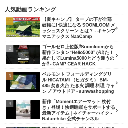
人気動画ランキング
【夏キャンプ】 タープの下が全部
蚊帳に! 快適になる SOOMLOOM メ
ッシュスクリーン とは？ - キャンプ
マニアックス NaaCamp
ゴールゼロ上位版⁉️Soomloomから
新作ランタン“Helio5000”が出た！
果たしてLumina5000とどう違うの
か⁉️ - CAMP GEAR HACK
ベルモント フォールディンググリ
ル HIGATAMI （ヒガタミ） BM-
485 焚き火台 たき火 調理 料理 キャ
ンプ アウトドア - sunwashopping
新作「Momentエアーマット 枕付
き」登場！快適睡眠をサポートする
最新アイテム | ネイチャーハイク -
Naturehike 公式チャンネル