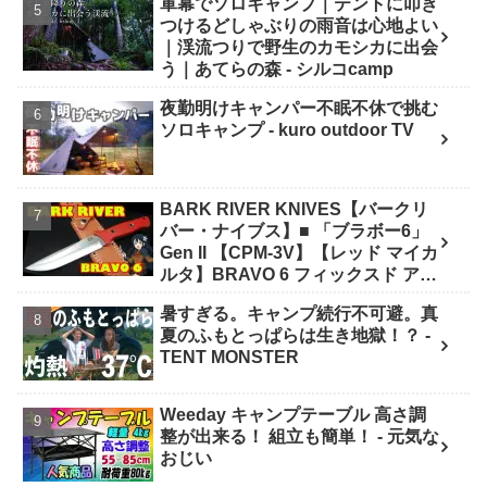
軍幕でソロキャンプ｜テントに叩き
つけるどしゃぶりの雨音は心地よい
｜渓流つりで野生のカモシカに出会
う｜あてらの森 - シルコcamp
夜勤明けキャンパー不眠不休で挑む
ソロキャンプ - kuro outdoor TV
BARK RIVER KNIVES【バークリ
バー・ナイブス】■ 「ブラボー6」
Gen II 【CPM-3V】【レッド マイカ
ルタ】BRAVO 6 フィックスド アメ
リカ製 - ナイフショップ グローイン
暑すぎる。キャンプ続行不可避。真
グ！
夏のふもとっぱらは生き地獄！？ -
TENT MONSTER
Weeday キャンプテーブル 高さ調
整が出来る！ 組立も簡単！ - 元気な
おじい