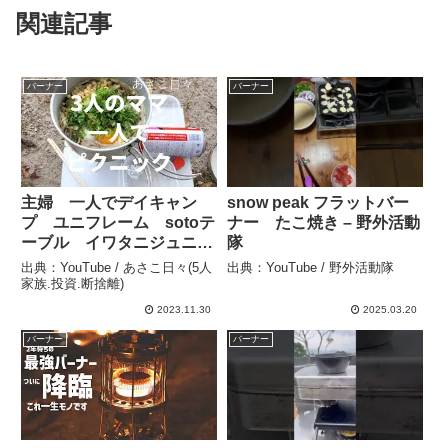
関連記事
バーナー
バーナー
主婦 一人でデイキャン
snow peak フラットバー
プ ユニフレーム sotoテ
ナー たこ焼き – 野外活動
ーブル イワタニジュニア
隊
バーナー 鉄フライパン –
出典：YouTube / あさこ日々(5人
出典：YouTube / 野外活動隊
あさこ日々(5人家族.投資.
家族.投資.断捨離)
断捨離)
2023.11.30
2025.03.20
バーナー
バーナー