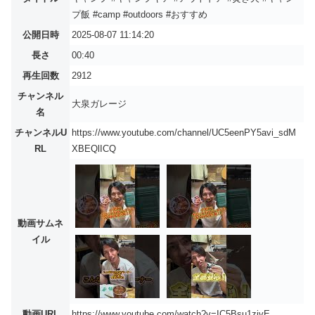
プ飯 #camp #outdoors #おすすめ
公開日時
2025-08-07 11:14:20
長さ
00:40
再生回数
2912
チャンネル
大泉ガレージ
名
チャンネルU
https://www.youtube.com/channel/UC5eenPY5avi_sdM
RL
XBEQlICQ
動画サムネ
イル
動画URL
https://www.youtube.com/watch?v=IC5Bsu1zjvE