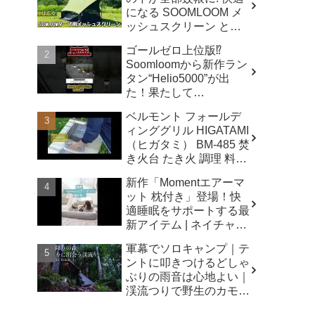
になる SOOMLOOM メ
ッシュスクリーン と
は？ - キャンプマニアッ
ゴールゼロ上位版⁉️
クス NaaCamp
Soomloomから新作ラン
タン“Helio5000”が出
た！果たして
Lumina5000とどう違う
ベルモント フォールデ
のか⁉️ - CAMP GEAR
ィンググリル HIGATAMI
HACK
（ヒガタミ） BM-485 焚
き火台 たき火 調理 料理
キャンプ アウトドア -
新作「Momentエアーマ
sunwashopping
ット 枕付き」登場！快
適睡眠をサポートする最
新アイテム | ネイチャー
ハイク - Naturehike 公式
軍幕でソロキャンプ｜テ
チャンネル
ントに叩きつけるどしゃ
ぶりの雨音は心地よい｜
渓流つりで野生のカモシ
カに出会う｜あてらの森