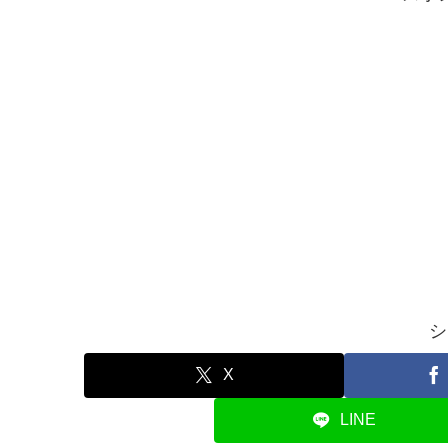
シ
X
LINE