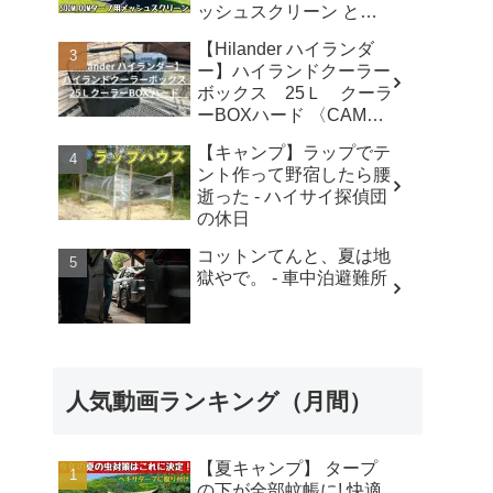
ッシュスクリーン と
は？ - キャンプマニアッ
【Hilander ハイランダ
クス NaaCamp
ー】ハイランドクーラー
ボックス 25Ｌ クーラ
ーBOXハード 〈CAMP
MARKET キャンプマー
【キャンプ】ラップでテ
ケットオンラインショッ
ント作って野宿したら腰
プ〉商品紹介動画 -
逝った - ハイサイ探偵団
CAMP MARKET
の休日
コットンてんと、夏は地
獄やで。 - 車中泊避難所
人気動画ランキング（月間）
【夏キャンプ】 タープ
の下が全部蚊帳に! 快適