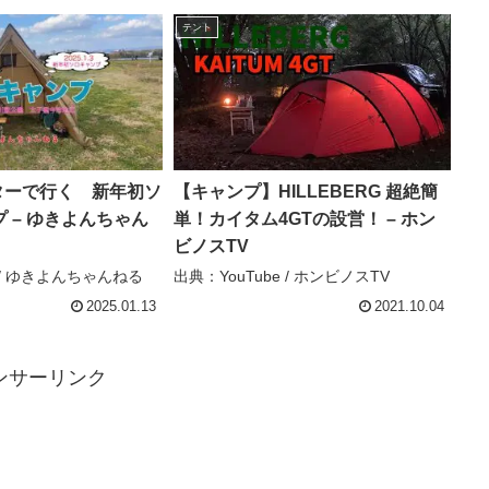
テント
ーターで行く 新年初ソ
【キャンプ】HILLEBERG 超絶簡
 – ゆきよんちゃん
単！カイタム4GTの設営！ – ホン
ビノスTV
e / ゆきよんちゃんねる
出典：YouTube / ホンビノスTV
2025.01.13
2021.10.04
ンサーリンク