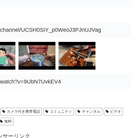
om/channel/UCSH0SIY_p0WeoJ3PJnUJVag
om/watch?v=9UbN7UvkEV4
カメラ付き携帯電話
コミュニティ
チャンネル
ビデオ
無料
ンサーリンク