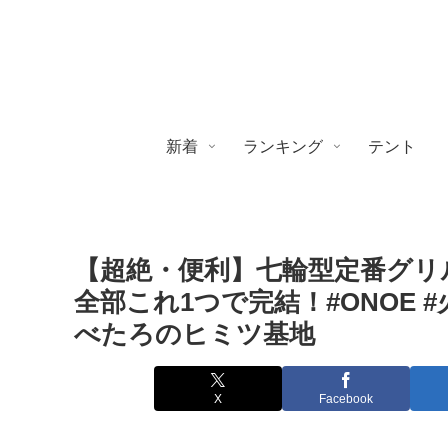
新着
ランキング
テント
【超絶・便利】七輪型定番グリル
全部これ1つで完結！#ONOE #火
べたろのヒミツ基地
X
Facebook