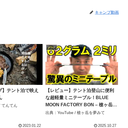
キャンプ動画
テント
】テント泊で映え
【レビュー】テント泊登山に便利
ん
な超軽量ミニテーブル！BLUE
MOON FACTORY BON – 槍ヶ岳を
 / てんてん
夢みて[槍夢]
出典：YouTube / 槍ヶ岳を夢みて
2023.01.22
2025.10.27