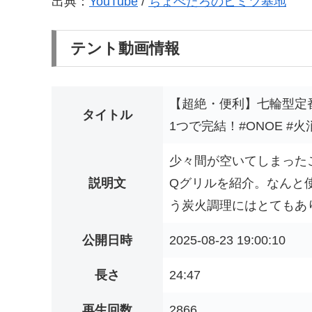
出典：
YouTube
/
ちょべたろのヒミツ基地
テント動画情報
【超絶・便利】七輪型定番
タイトル
1つで完結！#ONOE #火
少々間が空いてしまった
説明文
Qグリルを紹介。なんと
う炭火調理にはとてもあり
公開日時
2025-08-23 19:00:10
長さ
24:47
再生回数
2866