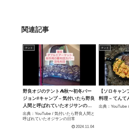
関連記事
テント
テント
野良オジのテント⛺️秋〜初冬バー
【ソロキャンプ
ジョン#キャンプ – 気付いたら野良
料理 – てんて
人間と呼ばれていたオジサンの日
出典：YouTube
常
出典：YouTube / 気付いたら野良人間と
呼ばれていたオジサンの日常
2024.11.04