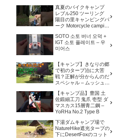
真夏のバイクキャンプ
レブル250 ツーリング
陽目の里キャンピングパ
ーク Motorcycle camping
Reble250 Summer. –
SOTO 소토 버너 오덕 +
Motorcycle Camping
IGT 소토 플레이트 – 우
MUGI 麦焼酎二十度ロッ
미어스
ク バイク キャンプ
【キャンプ】きなりの郷
で初のタープ泊に大苦
戦？正解が分からんのだ
スペシャル – ムッシュ
ルーム / Mussyu Room
【キャンプ品】豊国 土
佐鍛細工刀 鬼爪 壱型 ダ
マスカス15層青二鋼 –
YoRHa No.2 Type B
下湯ダムキャンプ場で
NatureHike遮光タープの
下にDesertFoxのコット