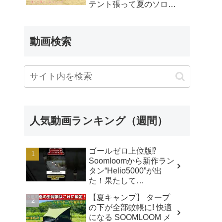
テント張って夏のソロキ
ャンプ – エセキャンパー
Hideki
動画検索
人気動画ランキング（週間）
ゴールゼロ上位版⁉️
Soomloomから新作ラン
タン“Helio5000”が出
た！果たして
Lumina5000とどう違う
【夏キャンプ】 タープ
のか⁉️ - CAMP GEAR
の下が全部蚊帳に! 快適
HACK
になる SOOMLOOM メ