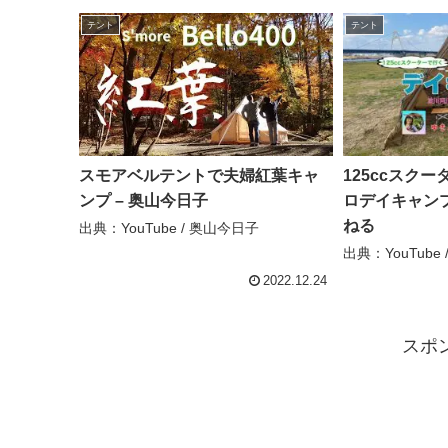
テント
テント
スモアベルテントで夫婦紅葉キャ
125ccスク
ンプ – 奥山今日子
ロデイキャンプ
ねる
出典：YouTube / 奥山今日子
出典：YouTub
2022.12.24
スポ