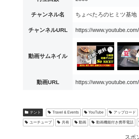
チャンネル名
ちょべたろのヒミツ基地
チャンネルURL
https://www.youtube.c
動画サムネイル
動画URL
https://www.youtube.c
テント
Travel & Events
YouTube
アップロード
ユーチューブ
共有
動画
動画機能付き携帯電話
スポ