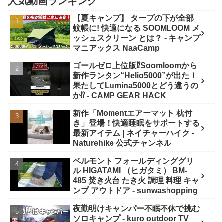
人気動画ランキング
【夏キャンプ】 タープの下が全部
蚊帳に! 快適になる SOOMLOOM メ
ッシュスクリーン とは？ - キャンプ
マニアックス NaaCamp
ゴールゼロ上位版⁉️Soomloomから
新作ランタン“Helio5000”が出た！
果たしてLumina5000とどう違うの
か⁉️ - CAMP GEAR HACK
新作「Momentエアーマット 枕付
き」登場！快適睡眠をサポートする
最新アイテム | ネイチャーハイク -
Naturehike 公式チャンネル
ベルモント フォールディンググリ
ル HIGATAMI （ヒガタミ） BM-
485 焚き火台 たき火 調理 料理 キャ
ンプ アウトドア - sunwashopping
夜勤明けキャンパー不眠不休で挑む
ソロキャンプ - kuro outdoor TV