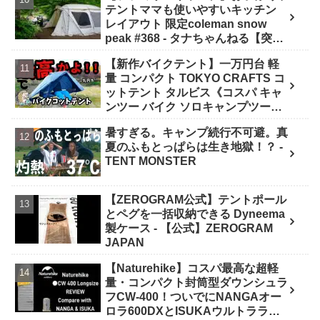
テントママも使いやすいキッチン
レイアウト 限定coleman snow
peak #368 - タナちゃんねる【突撃
キャンパー取材】tana camping
【新作バイクテント】一万円台 軽
量 コンパクト TOKYO CRAFTS コ
ットテント タルビス《コスパ キャ
ンツー バイク ソロキャンプツーリ
ング アウトドア 初心者 家族 ファミ
暑すぎる。キャンプ続行不可避。真
リー 選び方》 - ｺﾝﾊﾟｸﾄｷﾞｱ紹介★バ
夏のふもとっぱらは生き地獄！？ -
イク野営部
TENT MONSTER
【ZEROGRAM公式】テントポール
とペグを一括収納できる Dyneema
製ケース - 【公式】ZEROGRAM
JAPAN
【Naturehike】コスパ最高な超軽
量・コンパクト封筒型ダウンシュラ
フCW-400！ついでにNANGAオー
ロラ600DXとISUKAウルトラライ