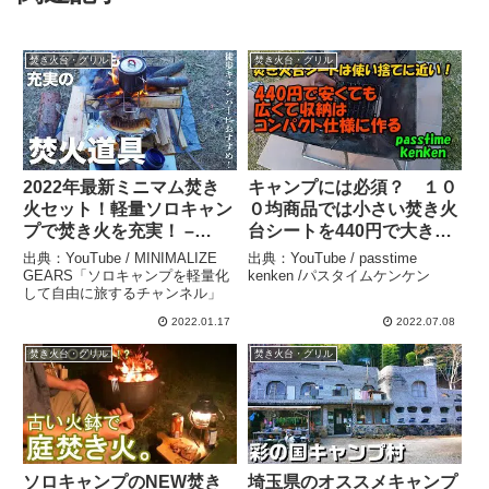
焚き火台・グリル
焚き火台・グリル
2022年最新ミニマム焚き
キャンプには必須？ １０
火セット！軽量ソロキャン
０均商品では小さい焚き火
プで焚き火を充実！ –
台シートを440円で大きく
MINIMALIZE GEARS「ソ
収納はコンパクト仕様に作
出典：YouTube / MINIMALIZE
出典：YouTube / passtime
ロキャンプを軽量化して自
りました。 – passtime
GEARS「ソロキャンプを軽量化
kenken /パスタイムケンケン
して自由に旅するチャンネル」
由に旅するチャンネル」
kenken /パスタイムケンケ
ン
2022.01.17
2022.07.08
焚き火台・グリル
焚き火台・グリル
ソロキャンプのNEW焚き
埼玉県のオススメキャンプ