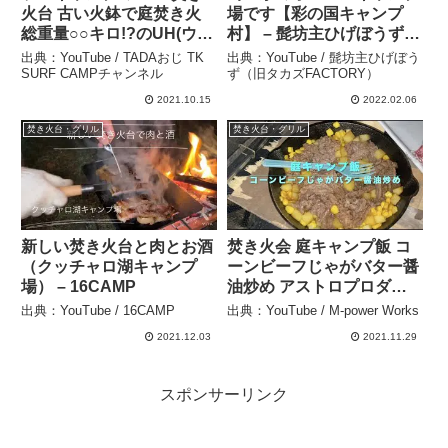
火台 古い火鉢で庭焚き火
場です【彩の国キャンプ
総重量○○キロ!?のUH(ウル
村】 – 髭坊主ひげぼうず
トラヘビー)焚き火台! ! –
（旧タカズFACTORY）
出典：YouTube / TADAおじ TK
出典：YouTube / 髭坊主ひげぼう
TADAおじ TK SURF
SURF CAMPチャンネル
ず（旧タカズFACTORY）
CAMPチャンネル
2021.10.15
2022.02.06
焚き火台・グリル
焚き火台・グリル
新しい焚き火台と肉とお酒
焚き火会 庭キャンプ飯 コ
（クッチャロ湖キャンプ
ーンビーフじゃがバター醤
場） – 16CAMP
油炒め アストロプロダク
ツ焚き火台 – M-power
出典：YouTube / 16CAMP
出典：YouTube / M-power Works
Works
2021.12.03
2021.11.29
スポンサーリンク