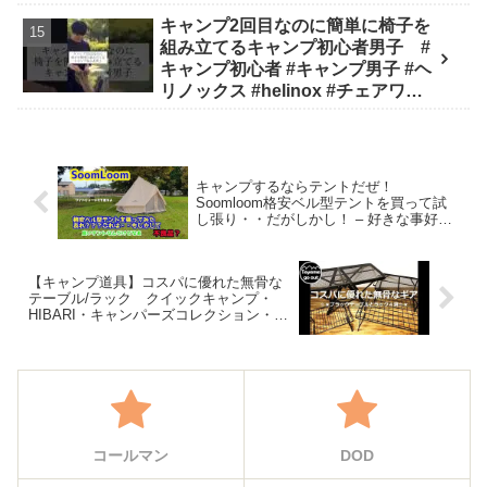
トと比較してみました - 楽とく
キャンプ2回目なのに簡単に椅子を
channel / Ride&Camp
組み立てるキャンプ初心者男子 #
キャンプ初心者 #キャンプ男子 #ヘ
リノックス #helinox #チェアワン #
キャンプ #アウトドア #キャンプギ
ア #キャンプ道具 - キャンプどうで
しょう
キャンプするならテントだぜ！
Soomloom格安ベル型テントを買って試
し張り・・だがしかし！ – 好きな事好き
なだけするぞー!
【キャンプ道具】コスパに優れた無骨な
テーブル/ラック クイックキャンプ・
HIBARI・キャンパーズコレクション・パ
ール金属 – Toyama go out
コールマン
DOD