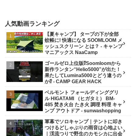
人気動画ランキング
【夏キャンプ】 タープの下が全部
蚊帳に! 快適になる SOOMLOOM メ
ッシュスクリーン とは？ - キャンプ
マニアックス NaaCamp
ゴールゼロ上位版⁉️Soomloomから
新作ランタン“Helio5000”が出た！
果たしてLumina5000とどう違うの
か⁉️ - CAMP GEAR HACK
ベルモント フォールディンググリ
ル HIGATAMI （ヒガタミ） BM-
485 焚き火台 たき火 調理 料理 キャ
ンプ アウトドア - sunwashopping
軍幕でソロキャンプ｜テントに叩き
つけるどしゃぶりの雨音は心地よい
｜渓流つりで野生のカモシカに出会