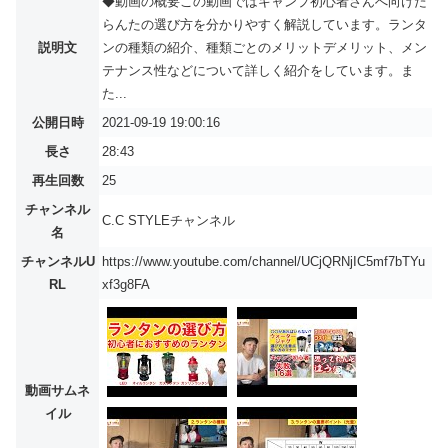
◆動画の概要この動画ではキャンプ初心者さんへ向けた
らんたの選び方を分かりやすく解説しています。ランタ
説明文
ンの種類の紹介、種類ごとのメリットデメリット、メン
テナンス性などについて詳しく紹介をしています。ま
た...
公開日時
2021-09-19 19:00:16
長さ
28:43
再生回数
25
チャンネル
C.C STYLEチャンネル
名
チャンネルU
https://www.youtube.com/channel/UCjQRNjIC5mf7bTYu
RL
xf3g8FA
動画サムネ
イル