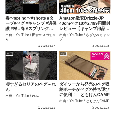
春〜spring〜#shorts #タ
Amazon激安Drizzle-JP
ープ#ペグ #キャンプ #過保
40cmペグ10本2,499円開封
護 #桜 #春 #スプリング
レビュー【キャンプ用品】
#spring #駆け出し #駆け
– さざなみキャンプ
出典：YouTube / 田舎のスガちゃ
出典：YouTube / さざなみキャン
出しキャンパー – 田舎のス
ん
プ
ガちゃん
2024.04.17
2022.11.23
ペグ
ペグ
凄すぎるセリアのペグ – れ
ダイソーから発売のペグ収
ん
納ポーチがペグの持ち運び
に便利！ – ともけんCAMP
出典：YouTube / れん
出典：YouTube / ともけんCAMP
2023.02.12
2024.01.03