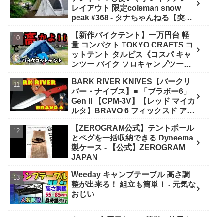
レイアウト 限定coleman snow
peak #368 - タナちゃんねる【突撃
キャンパー取材】tana camping
【新作バイクテント】一万円台 軽
量 コンパクト TOKYO CRAFTS コ
ットテント タルビス《コスパ キャ
ンツー バイク ソロキャンプツーリ
ング アウトドア 初心者 家族 ファミ
BARK RIVER KNIVES【バークリ
リー 選び方》 - ｺﾝﾊﾟｸﾄｷﾞｱ紹介★バ
バー・ナイブス】■ 「ブラボー6」
イク野営部
Gen II 【CPM-3V】【レッド マイカ
ルタ】BRAVO 6 フィックスド アメ
リカ製 - ナイフショップ グローイン
【ZEROGRAM公式】テントポール
グ！
とペグを一括収納できる Dyneema
製ケース - 【公式】ZEROGRAM
JAPAN
Weeday キャンプテーブル 高さ調
整が出来る！ 組立も簡単！ - 元気な
おじい