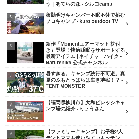
う｜あてらの森 - シルコcamp
夜勤明けキャンパー不眠不休で挑む
ソロキャンプ - kuro outdoor TV
新作「Momentエアーマット 枕付
き」登場！快適睡眠をサポートする
最新アイテム | ネイチャーハイク -
Naturehike 公式チャンネル
暑すぎる。キャンプ続行不可避。真
夏のふもとっぱらは生き地獄！？ -
TENT MONSTER
【福岡県柳川市】大和ビレッジキャ
ンプ場の紹介 - りょうさん
【ファミリーキャンプ】お子様2人
テントママも使いやすいキッチン