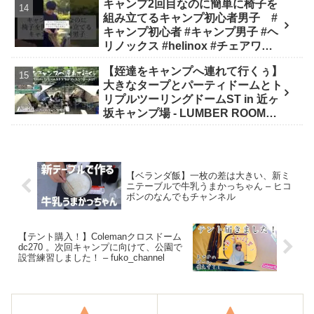
キャンプ2回目なのに簡単に椅子を
組み立てるキャンプ初心者男子 #
キャンプ初心者 #キャンプ男子 #ヘ
リノックス #helinox #チェアワン #
キャンプ #アウトドア #キャンプギ
【姪達をキャンプへ連れて行くぅ】
ア #キャンプ道具 - キャンプどうで
大きなタープとパーティドームとト
しょう
リプルツーリングドームST in 近ヶ
坂キャンプ場 - LUMBER ROOM
COFFEE CAMPSITE
【ベランダ飯】一枚の差は大きい、新ミ
ニテーブルで牛乳うまかっちゃん – ヒコ
ボンのなんでもチャンネル
【テント購入！】Colemanクロスドーム
dc270 。次回キャンプに向けて、公園で
設営練習しました！ – fuko_channel