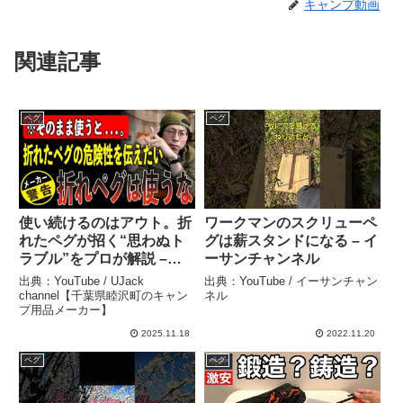
キャンプ動画
関連記事
ペグ
ペグ
使い続けるのはアウト。折
ワークマンのスクリューペ
れたペグが招く“思わぬト
グは薪スタンドになる – イ
ラブル”をプロが解説 –
ーサンチャンネル
UJack channel【千葉県睦
出典：YouTube / UJack
出典：YouTube / イーサンチャン
沢町のキャンプ用品メーカ
channel【千葉県睦沢町のキャン
ネル
プ用品メーカー】
ー】
2025.11.18
2022.11.20
ペグ
ペグ