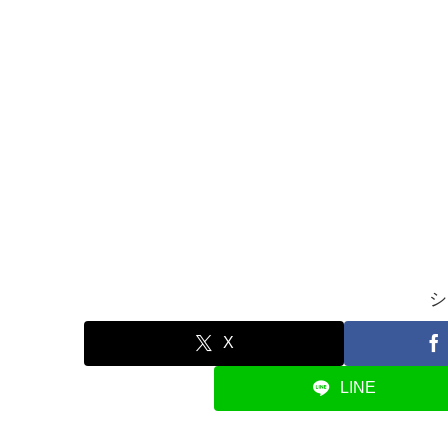
シ
X
LINE