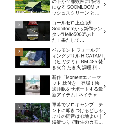
の下が全部蚊帳に! 快適
になる SOOMLOOM メ
ッシュスクリーン と
は？ - キャンプマニアッ
ゴールゼロ上位版⁉️
クス NaaCamp
Soomloomから新作ラン
タン“Helio5000”が出
た！果たして
Lumina5000とどう違う
ベルモント フォールデ
のか⁉️ - CAMP GEAR
ィンググリル HIGATAMI
HACK
（ヒガタミ） BM-485 焚
き火台 たき火 調理 料理
キャンプ アウトドア -
新作「Momentエアーマ
sunwashopping
ット 枕付き」登場！快
適睡眠をサポートする最
新アイテム | ネイチャー
ハイク - Naturehike 公式
軍幕でソロキャンプ｜テ
チャンネル
ントに叩きつけるどしゃ
ぶりの雨音は心地よい｜
渓流つりで野生のカモシ
カに出会う｜あてらの森