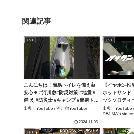
関連記事
テント
テント
こんにちは！簡易トイレを備え👍
【イヤホン推
安心🍀 #河川敷#防災対策 #地震 #
ホットサンド【
備 え #防災士 #キャンプ #簡易トイ
ックソロティ
レ #仮設テント #非常用トイレ50回
山】 – 出島の男
出典：YouTube / 河川敷YouTuber
出典：YouTube
DEJIMA's video
#除菌 #トイレットペーパー – 河川
videos
敷YouTuber
2024.11.03
テント
テント