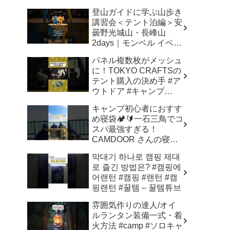
登山ガイドに学ぶ山歩き
講習会＜テント泊編＞安
曇野光城山・長峰山
2days｜モンベル イベン
ト漫才【ビバーク】 –
パネル複数枚がメッシュ
mont・bell イベント / ド
に！TOKYO CRAFTSの
ライテック・GORE-
テント購入の決め手 #ア
TEX クリーニング 武蔵
ウトドア #キャンプ
坊⭐︎山洗
#tokyocrafts #タナちゃん
キャンプ初心者におすす
ねる – タナちゃんねる
め寝袋🏕️🔰一石三鳥でコ
スパ最強すぎる！
CAMDOOR さんの寝袋
楽天ルームからチェック
막대기 하나로 캠핑 제대
してね✔️#キャンプ #キ
로 즐긴 방법은? #캠핑에
ャンプ初心者 #寝袋 #キ
어랜턴 #캠핑 #랜턴 #캠
ャンプギア – おはる・ア
핑랜턴 #꿀템 – 꿀템튜브
ウトドアな島暮らし女
雰囲気作りの達人/オイ
ルランタン装備一式・着
火方法 #camp #ソロキャ