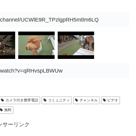
om/channel/UCWlE9R_TPzlgpRH5mtlm6LQ
om/watch?v=qRHvspLBWUw
カメラ付き携帯電話
コミュニティ
チャンネル
ビデオ
無料
ンサーリンク