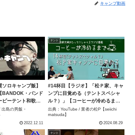
キャンプ動画
テント
奨ソロキャンプ飯】
#14杯目【ラジオ】「松Ｐ家、キャ
BANDOK・バンド
ンプに目覚める（テントスペシャ
ーピーテント和歌
ル？）」【コーヒーが冷めるま
飯・DEJIMA’s
で】 – 業者の松P【seiichi
 / 出島の男飯・
出典：YouTube / 業者の松P【seiichi
s
matsuda】
matsuda】
2022.12.11
2024.08.29
テント