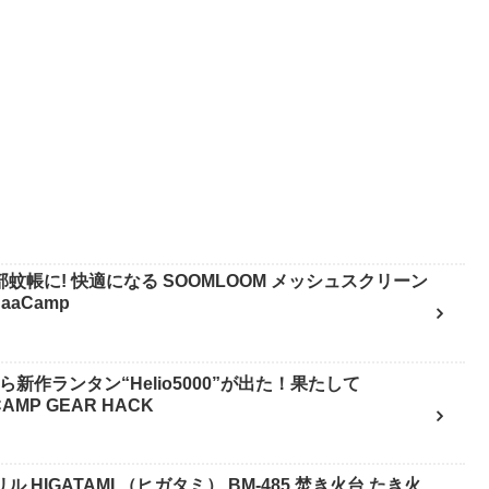
蚊帳に! 快適になる SOOMLOOM メッシュスクリーン
aaCamp
から新作ランタン“Helio5000”が出た！果たして
CAMP GEAR HACK
HIGATAMI （ヒガタミ） BM-485 焚き火台 たき火