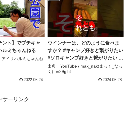
テント】でプチキャ
ウインナーは、どのように食べま
リハルミちゃんねる
すか？ #キャンプ好きと繋がりたい
#ソロキャンプ好きと繋がりたい #
e / アイリハルミちゃんね
ウインナー #キャンプあるある #焼
出典：YouTube / mak_nak(まっく_なっ
く).bn29glht
く #茹でる #蒸す #shorts #short –
mak_nak(まっく_なっ
2022.06.24
2024.06.28
く).bn29glht
ンサーリンク