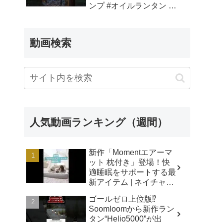
ンプ #オイルランタン #
カメヤマランタン – える
キャンプ
動画検索
人気動画ランキング（週間）
新作「Momentエアーマ
ット 枕付き」登場！快
適睡眠をサポートする最
新アイテム | ネイチャー
ハイク - Naturehike 公式
ゴールゼロ上位版⁉️
チャンネル
Soomloomから新作ラン
タン“Helio5000”が出