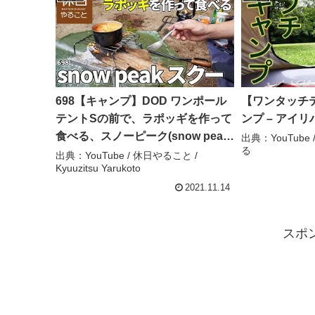
698【キャンプ】DOD ワンポール
【ワンタッチ
テントSの前で、ラポッギを作って
ンプ – アイ
食べる、スノーピーク(snow peak)
出典：YouTub
る
スクーを使う – 休日やること /
出典：YouTube / 休日やること /
Kyuuzitsu Yarukoto
Kyuuzitsu Yarukoto
2021.11.14
スポ