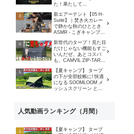
た！果たして
Lumina5000とどう違う
新エアーテント【05 H-
のか⁉️ - CAMP GEAR
Suite】｜焚き火カレー
HACK
で静かな秋のひととき
ASMR - こぎキャンプ
GogiCamp
新世代のタープ！見た目
だけじゃない機能もすご
いんだぜ。あとコスパ
も。CAMVIL ZIP-TARP
ケムビル ジッパーター
【夏キャンプ】 タープ
プ - TENT MONSTER
の下が全部蚊帳に! 快適
になる SOOMLOOM メ
ッシュスクリーン と
は？ - キャンプマニアッ
クス NaaCamp
人気動画ランキング（月間）
【夏キャンプ】 タープ