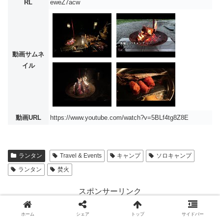
RL
eweZ7acw
動画サムネ
イル
動画URL
https://www.youtube.com/watch?v=5BLf4tg8Z8E
ランタン
Travel & Events
キャンプ
ソロキャンプ
ランタン
焚火
スポンサーリンク
ホーム
シェア
トップ
サイドバー