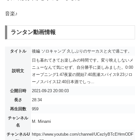
音楽♪
ランタン動画情報
タイトル
後編 ソロキャンプ 久しぶりのサーカスと火で過ごす。
日も暮れてきてお楽しみの時間です。変り映えしないメ
ニューなんて気にせず、自分勝手に楽しみました。0:00
説明文
オープニング1:47夜宴の開始7:40黒瀬スパイス9:23ジロ
ーノスパイス12:40日本酒でしっ...
公開日時
2021-09-23 20:00:03
長さ
28:34
再生回数
959
チャンネル
M. Minami
名
チャンネルU
https://www.youtube.com/channel/UCezIyBTcEHrmODF