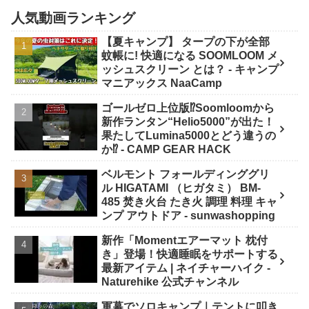
人気動画ランキング
【夏キャンプ】 タープの下が全部
蚊帳に! 快適になる SOOMLOOM メ
ッシュスクリーン とは？ - キャンプ
マニアックス NaaCamp
ゴールゼロ上位版⁉️Soomloomから
新作ランタン“Helio5000”が出た！
果たしてLumina5000とどう違うの
か⁉️ - CAMP GEAR HACK
ベルモント フォールディンググリ
ル HIGATAMI （ヒガタミ） BM-
485 焚き火台 たき火 調理 料理 キャ
ンプ アウトドア - sunwashopping
新作「Momentエアーマット 枕付
き」登場！快適睡眠をサポートする
最新アイテム | ネイチャーハイク -
Naturehike 公式チャンネル
軍幕でソロキャンプ｜テントに叩き