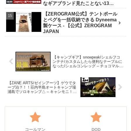
なギアブランド見たことない13連
発【FIELDSTYLE】 - よすけの
【ZEROGRAM公式】テントポール
Outdoor News24
とペグを一括収納できる Dyneema
製ケース - 【公式】ZEROGRAM
JAPAN
【キャンプギア】snowpeak/シェルフコ
ンテナ/カスタムしたら便利なテーブルに
なった/シェルコンレッグ – チョコマル
CAMP・ヴォクシーで車中泊
【ZANE ARTS/ゼインアーツ】ゲウでタ
ープ泊？！！荘内半島オートキャンプ場
浦島でソロキャンプ△ – キャンモニ！
YUMI
コールマン
DOD