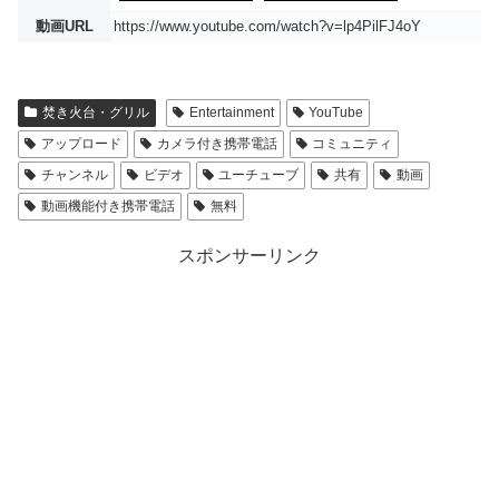
動画URL
https://www.youtube.com/watch?v=lp4PilFJ4oY
焚き火台・グリル
Entertainment
YouTube
アップロード
カメラ付き携帯電話
コミュニティ
チャンネル
ビデオ
ユーチューブ
共有
動画
動画機能付き携帯電話
無料
スポンサーリンク