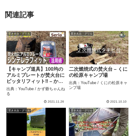
関連記事
焚き火台・グリル
焚き火台・グリル
【キャンプ道具】100均の
二次燃焼式の焚火台 – くに
アルミプレートが焚火台に
の松原キャンプ場
ピッタリフィット‼︎ – かず
出典：YouTube / くにの松原キャ
爺ちゃんねる
ンプ場
出典：YouTube / かず爺ちゃんね
る
2021.11.26
2021.10.10
焚き火台・グリル
焚き火台・グリル