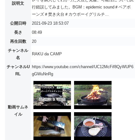
説明文
行錯誤してみました。BGM：epidemic sound＃ベアボ
ーンズ＃焚き火台＃カウボーイグリルチ...
公開日時
2021-09-23 18:53:07
長さ
08:49
再生回数
20
チャンネル
RAKU da CAMP
名
チャンネルU
https://www.youtube.com/channel/UC12McFif8QyWUP6
RL
gGWuNnRg
動画サムネ
イル