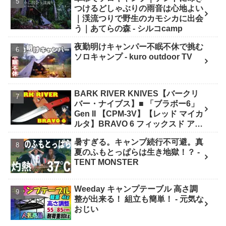
つけるどしゃぶりの雨音は心地よい
｜渓流つりで野生のカモシカに出会
う｜あてらの森 - シルコcamp
夜勤明けキャンパー不眠不休で挑む
ソロキャンプ - kuro outdoor TV
BARK RIVER KNIVES【バークリ
バー・ナイブス】■ 「ブラボー6」
Gen II 【CPM-3V】【レッド マイカ
ルタ】BRAVO 6 フィックスド アメ
リカ製 - ナイフショップ グローイン
暑すぎる。キャンプ続行不可避。真
グ！
夏のふもとっぱらは生き地獄！？ -
TENT MONSTER
Weeday キャンプテーブル 高さ調
整が出来る！ 組立も簡単！ - 元気な
おじい