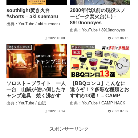
southlight焚き火台
2000年代以前の現役スノ
#shorts – aki suemaru
ーピーク焚火台(Ｌ) –
8910nonoyes
出典：YouTube / aki suemaru
出典：YouTube / 8910nonoyes
2022.10.08
2022.06.15
焚き火台・グリル
焚き火台・グリル
ソロスト－ブライト 一人
【BBQコンロ】こんなに
一台 山賊が使い倒したキ
違うぞ！？多彩な種類とお
ャンプ道具 焼く沸かすミ
すすめ13選！ – CAMP
ニマム焚火 二次燃焼 – 山
HACK
出典：YouTube / 山賊
出典：YouTube / CAMP HACK
賊
2022.07.14
2022.07.09
スポンサーリンク