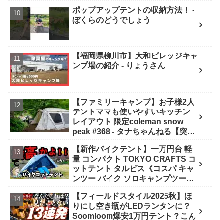
ポップアップテントの収納方法！ -
ぼくらのどうでしょう
【福岡県柳川市】大和ビレッジキャ
ンプ場の紹介 - りょうさん
【ファミリーキャンプ】お子様2人
テントママも使いやすいキッチン
レイアウト 限定coleman snow
peak #368 - タナちゃんねる【突撃
キャンパー取材】tana camping
【新作バイクテント】一万円台 軽
量 コンパクト TOKYO CRAFTS コ
ットテント タルビス《コスパ キャ
ンツー バイク ソロキャンプツーリ
ング アウトドア 初心者 家族 ファミ
【フィールドスタイル2025秋】ほ
リー 選び方》 - ｺﾝﾊﾟｸﾄｷﾞｱ紹介★バ
りにし空き瓶がLEDランタンに？
イク野営部
Soomloom爆安1万円テント？こん