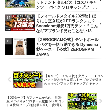
ットテント タルビス《コスパ キャ
ンツー バイク ソロキャンプツーリ
ング アウトドア 初心者 家族 ファミ
【フィールドスタイル2025秋】ほ
リー 選び方》 - ｺﾝﾊﾟｸﾄｷﾞｱ紹介★バ
りにし空き瓶がLEDランタンに？
イク野営部
Soomloom爆安1万円テント？こん
なギアブランド見たことない13連
発【FIELDSTYLE】 - よすけの
【ZEROGRAM公式】テントポール
Outdoor News24
とペグを一括収納できる Dyneema
製ケース - 【公式】ZEROGRAM
JAPAN
【セリア】100均☆焚き火用シート★コン
パクト焚き火台＆薪ストーブ☆プチ焚き
火☆キャンプ☆ソロキャンプ☆キャンプ
飯☆アウトドア – そーだCh
【DDタープ】Aフレームからの小川張り
風STO張り★ソロドーム蚊帳＆DODコッ
ト＆快適タープ泊[簡単☆張り方]設営方法
☆キャンプ野営ブッシュクラフト・トレ