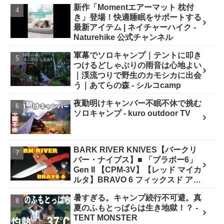
新作「Momentエアーマット 枕付
き」登場！快適睡眠をサポートする
最新アイテム | ネイチャーハイク -
Naturehike 公式チャンネル
軍幕でソロキャンプ｜テントに叩き
つけるどしゃぶりの雨音は心地よい
｜渓流つりで野生のカモシカに出会
う｜あてらの森 - シルコcamp
夜勤明けキャンパー不眠不休で挑む
ソロキャンプ - kuro outdoor TV
BARK RIVER KNIVES【バークリ
バー・ナイブス】■ 「ブラボー6」
Gen II 【CPM-3V】【レッド マイカ
ルタ】BRAVO 6 フィックスド アメ
リカ製 - ナイフショップ グローイン
暑すぎる。キャンプ続行不可避。真
グ！
夏のふもとっぱらは生き地獄！？ -
TENT MONSTER