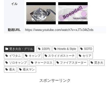
イル
動画URL
https://www.youtube.com/watch?v=xJTx34tZrds
焚き火台・グリル
100均
Howto & Style
SOTO
イワタニ
キャンプ
スライドガストーチ
セリア
ソロキャンプ
チャークロス
ファイアスターター
焚き火
着火
着火マン
スポンサーリンク