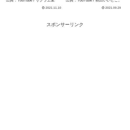
出典：YouTube / サクラ工業
出典：YouTube / 秋田いいとこ。
をツマツマ、「春霞」をク
2021.11.10
2021.09.29
イッ。 秋田県美郷町仏沢
公園キャンプ場 秋田いい
とこ。 – 秋田いいとこ。
スポンサーリンク