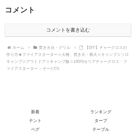
コメント
コメントを書き込む
ホーム
焚き火台・グリル
【DIY】チャークロスの
作り方★ファイアスターター☆火種、焚き火・着火☆キャンプ☆ソロ
キャンプ☆アウトドア☆キャンプ飯☆100均セリアチャークロス・フ
ァイアスターター – そーだCh
新着
ランキング
テント
タープ
ペグ
テーブル