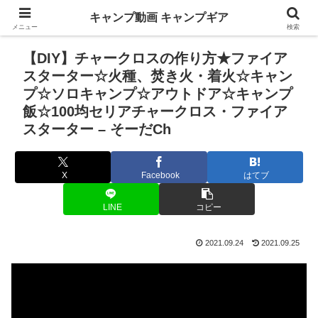
キャンプ動画 キャンプギア
メニュー
検索
【DIY】チャークロスの作り方★ファイア
スターター☆火種、焚き火・着火☆キャン
プ☆ソロキャンプ☆アウトドア☆キャンプ
飯☆100均セリアチャークロス・ファイア
スターター – そーだCh
X
Facebook
はてブ
LINE
コピー
2021.09.24
2021.09.25