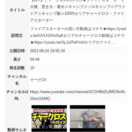
火種、焚き火・着火☆キャンプ☆ソロキャンプ☆アウト
タイトル
ドア☆キャンプ飯☆100均セリアチャークロス・ファイ
アスターター
ファイアスターターの使い方動画はコチラ★https://yout
説明文
u.be/UVLHJlVoSqAセリアのチャークロス動画はコチラ
★https://youtu.be/Sj-1d7hrFmUセリアのファイ...
公開日時
2021-09-24 19:55:34
長さ
04:44
再生回数
10
チャンネル
そーだCh
名
チャンネルU
https://www.youtube.com/channel/UCGHBdZLBBO9vffc
RL
20oxGAMQ
動画サムネ