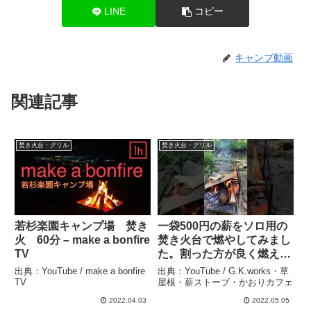
LINE
コピー
キャンプ動画
関連記事
焚き火台・グリル
焚き火台・グリル
若杉楽園キャンプ場 焚き
一袋500円の薪をソロ用の
火 60分 – make a bonfire
焚き火台で燃やしてみまし
TV
た。割った方が良く燃え
る。焚き火台火入れ。 –
出典：YouTube / make a bonfire
出典：YouTube / G.K.works・草
G.K.works・草屋根・薪ス
TV
屋根・薪ストーブ・かおりカフェ
トーブ・かおりカフェ
2022.04.03
2022.05.05