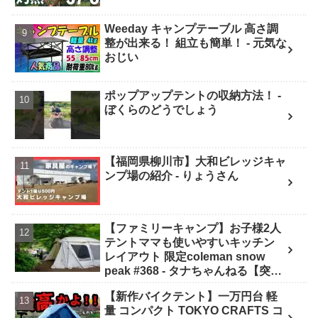
Weeday キャンプテーブル 高さ調
整が出来る！ 組立も簡単！ - 元気な
おじい
ポップアップテントの収納方法！ -
ぼくらのどうでしょう
【福岡県柳川市】大和ビレッジキャ
ンプ場の紹介 - りょうさん
【ファミリーキャンプ】お子様2人
テントママも使いやすいキッチン
レイアウト 限定coleman snow
peak #368 - タナちゃんねる【突撃
キャンパー取材】tana camping
【新作バイクテント】一万円台 軽
量 コンパクト TOKYO CRAFTS コ