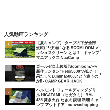
人気動画ランキング
【夏キャンプ】 タープの下が全部
蚊帳に! 快適になる SOOMLOOM メ
ッシュスクリーン とは？ - キャンプ
マニアックス NaaCamp
ゴールゼロ上位版⁉️Soomloomから
新作ランタン“Helio5000”が出た！
果たしてLumina5000とどう違うの
か⁉️ - CAMP GEAR HACK
ベルモント フォールディンググリ
ル HIGATAMI （ヒガタミ） BM-
485 焚き火台 たき火 調理 料理 キャ
ンプ アウトドア - sunwashopping