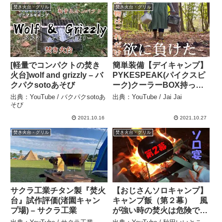
焚き火台・グリル
焚き火台・グリル
[軽量でコンパクトの焚き
簡単装備【デイキャンプ】
火台]wolf and grizzly – バ
PYKESPEAK(パイクスピ
クパクsotoあそび
ーク)クーラーBOX持って
野へ逃亡【FUN SERIES】
出典：YouTube / バクパクsotoあ
出典：YouTube / Jai Jai
– Jai Jai
そび
2021.10.16
2021.10.27
焚き火台・グリル
焚き火台・グリル
サクラ工業チタン製『焚火
【おじさんソロキャンプ】
台』試作評価(渚園キャン
キャンプ飯（第２幕） 風
プ場) – サクラ工業
が強い時の焚火は危険で
す。テントに籠って鯛の頭