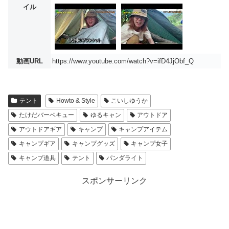
イル
動画URL
https://www.youtube.com/watch?v=ifD4JjObf_Q
テント
Howto & Style
こいしゆうか
たけだバーベキュー
ゆるキャン
アウトドア
アウトドアギア
キャンプ
キャンプアイテム
キャンプギア
キャンプグッズ
キャンプ女子
キャンプ道具
テント
パンダライト
スポンサーリンク