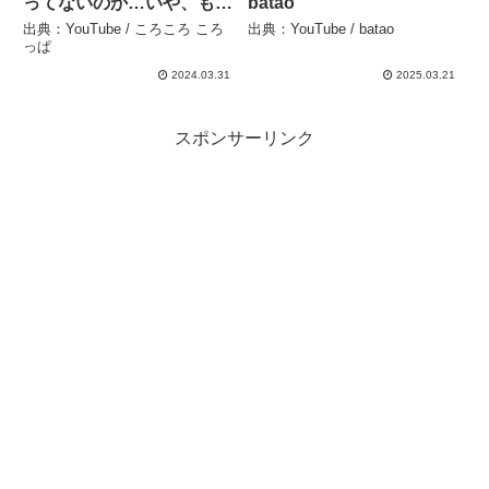
ってないのか…いや、もう
batao
1年か…？もはや祭りな
出典：YouTube / ころころ ころ
出典：YouTube / batao
#316キャンプinふもとっぱ
っぱ
ら 徒歩ソロキャンプ女
2024.03.31
2025.03.21
子 – ころころ ころっぱ
スポンサーリンク