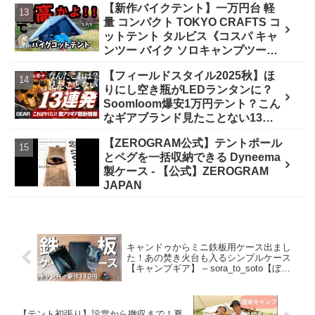
【新作バイクテント】一万円台 軽
量 コンパクト TOKYO CRAFTS コ
ットテント タルビス《コスパ キャ
ンツー バイク ソロキャンプツーリ
ング アウトドア 初心者 家族 ファミ
【フィールドスタイル2025秋】ほ
リー 選び方》 - ｺﾝﾊﾟｸﾄｷﾞｱ紹介★バ
りにし空き瓶がLEDランタンに？
イク野営部
Soomloom爆安1万円テント？こん
なギアブランド見たことない13連
発【FIELDSTYLE】 - よすけの
【ZEROGRAM公式】テントポール
Outdoor News24
とペグを一括収納できる Dyneema
製ケース - 【公式】ZEROGRAM
JAPAN
キャンドゥからミニ鉄板用ケース出まし
た！あの焚き火台も入るシンプルケース
【キャンプギア】 – sora_to_soto【ぼん
outdoor channel】
【テント初張り】設営から撤収まで！夏