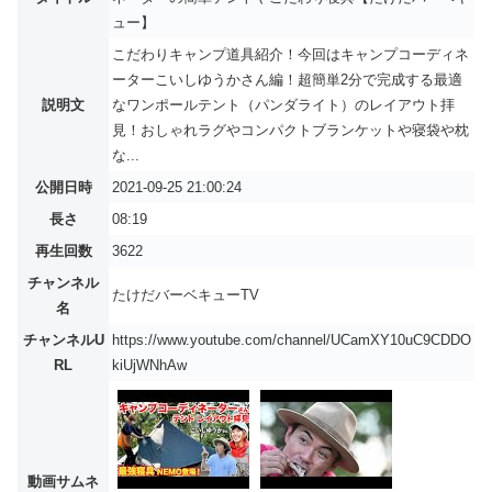
ュー】
こだわりキャンプ道具紹介！今回はキャンプコーディネ
ーターこいしゆうかさん編！超簡単2分で完成する最適
説明文
なワンポールテント（パンダライト）のレイアウト拝
見！おしゃれラグやコンパクトブランケットや寝袋や枕
な...
公開日時
2021-09-25 21:00:24
長さ
08:19
再生回数
3622
チャンネル
たけだバーベキューTV
名
チャンネルU
https://www.youtube.com/channel/UCamXY10uC9CDDO
RL
kiUjWNhAw
動画サムネ