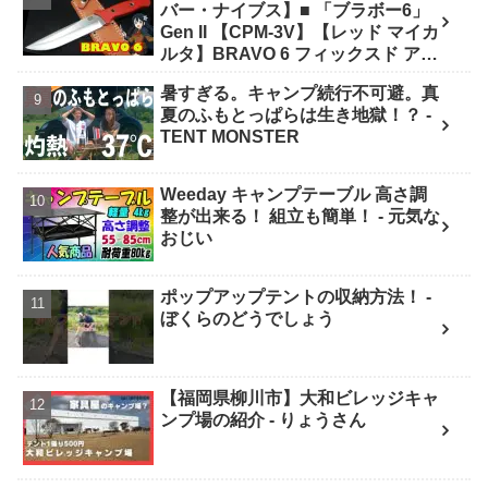
バー・ナイブス】■ 「ブラボー6」
Gen II 【CPM-3V】【レッド マイカ
ルタ】BRAVO 6 フィックスド アメ
リカ製 - ナイフショップ グローイン
暑すぎる。キャンプ続行不可避。真
グ！
夏のふもとっぱらは生き地獄！？ -
TENT MONSTER
Weeday キャンプテーブル 高さ調
整が出来る！ 組立も簡単！ - 元気な
おじい
ポップアップテントの収納方法！ -
ぼくらのどうでしょう
【福岡県柳川市】大和ビレッジキャ
ンプ場の紹介 - りょうさん