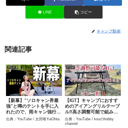
LINE
コピー
キャンプ動画
関連記事
テント
テント
【新幕】”ソロキャン界最
【IGT】キャンプにおすす
強”と噂のテントを手に入
めのアイアングリルテーブ
れたので、雨キャン強行突
ル‼️高さ調整可能で組み立
破してきた。 – 太田唯
て簡単‼️Amazonで買うな
出典：YouTube / 太田唯YuiOhta
出典：YouTube / kouのhobby
YuiOhta
らこれ一択‼️UNEアウトド
channel