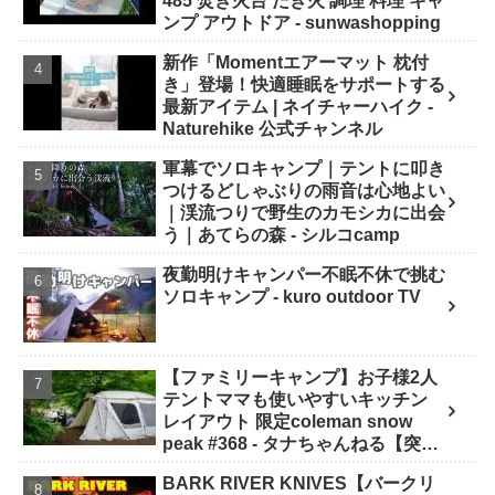
485 焚き火台 たき火 調理 料理 キャ
ンプ アウトドア - sunwashopping
新作「Momentエアーマット 枕付
き」登場！快適睡眠をサポートする
最新アイテム | ネイチャーハイク -
Naturehike 公式チャンネル
軍幕でソロキャンプ｜テントに叩き
つけるどしゃぶりの雨音は心地よい
｜渓流つりで野生のカモシカに出会
う｜あてらの森 - シルコcamp
夜勤明けキャンパー不眠不休で挑む
ソロキャンプ - kuro outdoor TV
【ファミリーキャンプ】お子様2人
テントママも使いやすいキッチン
レイアウト 限定coleman snow
peak #368 - タナちゃんねる【突撃
キャンパー取材】tana camping
BARK RIVER KNIVES【バークリ