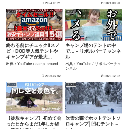
アテーブル#キャンプ#テー
2024.05.21
2024.03.20
ブル#IGT#調理台#コンロ#
テント
テント
バーナー – kouのhobby
channel
終わる前にチェック‼️スノ
キャンプ場のテントの中
ピ・DOD等人気テントや
で… – リボルバーチャンネ
キャンプギアが最大
ル
47%OFF‼️【Amazonタイ
出典：YouTube / camp_around
出典：YouTube / リボルバーチャ
ムセール15選】 –
ンネル
camp_around
2025.07.02
2023.12.22
テント
テント
【徒歩キャンプ】初めて会
吹雪の森でホットテントソ
った日からまだ1年しか経
ロキャンプ│凹むテント –