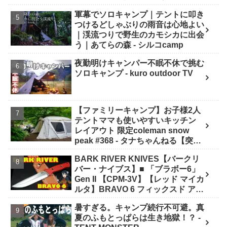
軍幕でソロキャンプ｜テントに叩き
つけるどしゃぶりの雨音は心地よい
｜渓流つりで野生のカモシカに出会
う｜あてらの森 - シルコcamp
夜勤明けキャンパー不眠不休で挑む
ソロキャンプ - kuro outdoor TV
【ファミリーキャンプ】お子様2人
テントママも使いやすいキッチン
レイアウト 限定coleman snow
peak #368 - タナちゃんねる【突撃
キャンパー取材】tana camping
BARK RIVER KNIVES【バークリ
バー・ナイブス】■ 「ブラボー6」
Gen II 【CPM-3V】【レッド マイカ
ルタ】BRAVO 6 フィックスド アメ
リカ製 - ナイフショップ グローイン
暑すぎる。キャンプ続行不可避。真
グ！
夏のふもとっぱらは生き地獄！？ -