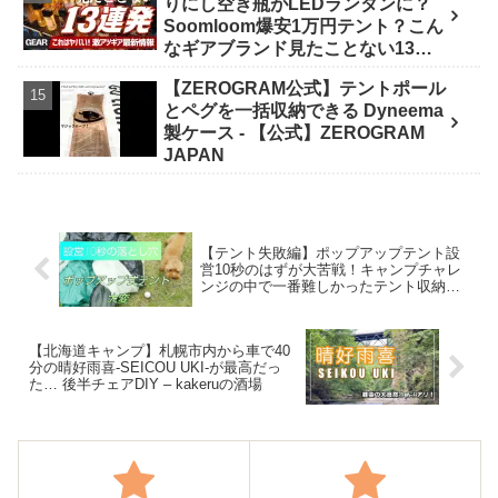
りにし空き瓶がLEDランタンに？
イク野営部
Soomloom爆安1万円テント？こん
なギアブランド見たことない13連
発【FIELDSTYLE】 - よすけの
【ZEROGRAM公式】テントポール
Outdoor News24
とペグを一括収納できる Dyneema
製ケース - 【公式】ZEROGRAM
JAPAN
【テント失敗編】ポップアップテント設
営10秒のはずが大苦戦！キャンプチャレ
ンジの中で一番難しかったテント収納！
愛犬トイプードルのだっふぃー君も – ト
イプードルのだっふぃー君
【北海道キャンプ】札幌市内から車で40
分の晴好雨喜-SEICOU UKI-が最高だっ
た… 後半チェアDIY – kakeruの酒場