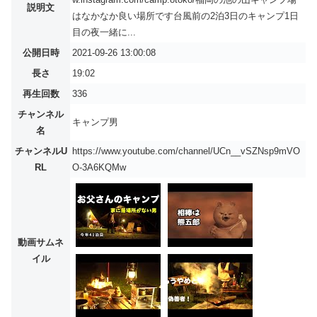
説明文
はなかなか良い場所です台風前の2泊3日のキャンプ1日
目の夜一緒に...
公開日時
2021-09-26 13:00:08
長さ
19:02
再生回数
336
チャンネル
キャンプ男
名
チャンネルU
https://www.youtube.com/channel/UCn__vSZNsp9mVO
RL
O-3A6KQMw
動画サムネ
イル