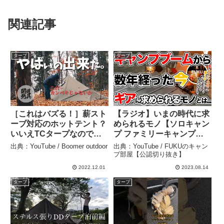
関連記事
タープ
タープ
［これはバズる！］薪スト
【ラジオ】いまの時代に求
ーブ対応のホットテント？
められるモノ【ソロキャン
いいえTCタープなのです
プ ファミリーキャンプ】 –
［キャンプギア］ –
FUKUのキャンプ部屋【公
出典：YouTube / Boomer outdoor
出典：YouTube / FUKUのキャン
Boomer outdoor
認切り抜き】
プ部屋【公認切り抜き】
2022.12.01
2023.08.14
タープ
タープ