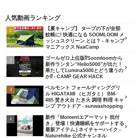
人気動画ランキング
【夏キャンプ】 タープの下が全部
蚊帳に! 快適になる SOOMLOOM メ
ッシュスクリーン とは？ - キャンプ
マニアックス NaaCamp
ゴールゼロ上位版⁉️Soomloomから
新作ランタン“Helio5000”が出た！
果たしてLumina5000とどう違うの
か⁉️ - CAMP GEAR HACK
ベルモント フォールディンググリ
ル HIGATAMI （ヒガタミ） BM-
485 焚き火台 たき火 調理 料理 キャ
ンプ アウトドア - sunwashopping
新作「Momentエアーマット 枕付
き」登場！快適睡眠をサポートする
最新アイテム | ネイチャーハイク -
Naturehike 公式チャンネル