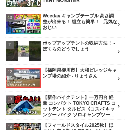
TENT MONSTER
Weeday キャンプテーブル 高さ調
整が出来る！ 組立も簡単！ - 元気な
おじい
ポップアップテントの収納方法！ -
ぼくらのどうでしょう
【福岡県柳川市】大和ビレッジキャ
ンプ場の紹介 - りょうさん
【新作バイクテント】一万円台 軽
量 コンパクト TOKYO CRAFTS コ
ットテント タルビス《コスパ キャ
ンツー バイク ソロキャンプツーリ
ング アウトドア 初心者 家族 ファミ
【フィールドスタイル2025秋】ほ
リー 選び方》 - ｺﾝﾊﾟｸﾄｷﾞｱ紹介★バ