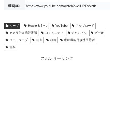
動画URL
https://www.youtube.com/watch?v=fiLiPDvVnfk
タープ
Howto & Style
YouTube
アップロード
カメラ付き携帯電話
コミュニティ
チャンネル
ビデオ
ユーチューブ
共有
動画
動画機能付き携帯電話
無料
スポンサーリンク