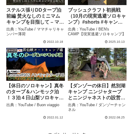
ステルス張りDDタープ泊
ブッシュクラフト初挑戦
前編 焚火なしのミニマム
（10月の現実逃避ソロキャ
キャンプを目指して – ママ
ンプ）#shorts #キャンプ
チャリキャンパー薄荷
#camping #ソロキャンプ
出典：YouTube / ママチャリキャ
出典：YouTube / BEN's
#タープ泊 #ブッシュクラ
ンパー薄荷
CAMP【現実逃避ソロキャンプ】
フト #ハクスバーナ #天空
2022.10.18
2025.10.13
の森野営キャンプフィール
タープ
タープ
ド – BEN’s CAMP【現実
逃避ソロキャンプ】
【休日のソロキャン】真冬
【ダンゾーの休日】然別湖
のタープ＆ハンモック泊
キャンプ ニンジャタープ
！３泊４日山梨ソロキャン
とニンジャネストの設営レ
ツアーの２泊目。オープン
イアウト – ダンゾーチャン
出典：YouTube / Buon viaggio
出典：YouTube / ダンゾーチャン
間もない観光地『昇仙峡』
ネル
ネル
のキャンプ場、そこで
2022.01.12
2022.08.25
POMOLYハンモックター
プ TCをアディロンダック
張り！ – Buon viaggio