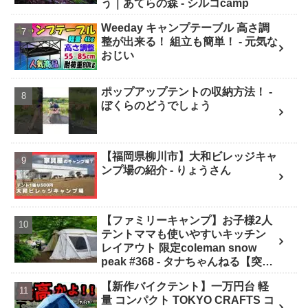
う｜あてらの森 - シルコcamp
Weeday キャンプテーブル 高さ調
整が出来る！ 組立も簡単！ - 元気な
おじい
ポップアップテントの収納方法！ -
ぼくらのどうでしょう
【福岡県柳川市】大和ビレッジキャ
ンプ場の紹介 - りょうさん
【ファミリーキャンプ】お子様2人
テントママも使いやすいキッチン
レイアウト 限定coleman snow
peak #368 - タナちゃんねる【突撃
キャンパー取材】tana camping
【新作バイクテント】一万円台 軽
量 コンパクト TOKYO CRAFTS コ