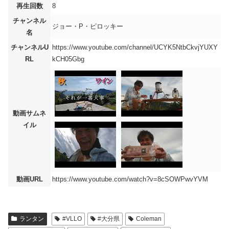
再生回数
8
チャンネル
ジョー・P・ピロッキー
名
チャンネルU
https://www.youtube.com/channel/UCYK5NtbCkvjYUXY
RL
kCH05Gbg
動画サムネ
イル
動画URL
https://www.youtube.com/watch?v=8cSOWPwvYVM
ランタン
#VLLO
#大分県
Coleman