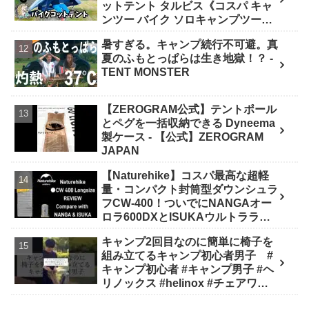
ットテント タルビス《コスパ キャ
ンツー バイク ソロキャンプツーリ
ング アウトドア 初心者 家族 ファミ
暑すぎる。キャンプ続行不可避。真
リー 選び方》 - ｺﾝﾊﾟｸﾄｷﾞｱ紹介★バ
夏のふもとっぱらは生き地獄！？ -
イク野営部
TENT MONSTER
【ZEROGRAM公式】テントポール
とペグを一括収納できる Dyneema
製ケース - 【公式】ZEROGRAM
JAPAN
【Naturehike】コスパ最高な超軽
量・コンパクト封筒型ダウンシュラ
フCW-400！ついでにNANGAオー
ロラ600DXとISUKAウルトラライ
トと比較してみました - 楽とく
キャンプ2回目なのに簡単に椅子を
channel / Ride&Camp
組み立てるキャンプ初心者男子 #
キャンプ初心者 #キャンプ男子 #ヘ
リノックス #helinox #チェアワン #
キャンプ #アウトドア #キャンプギ