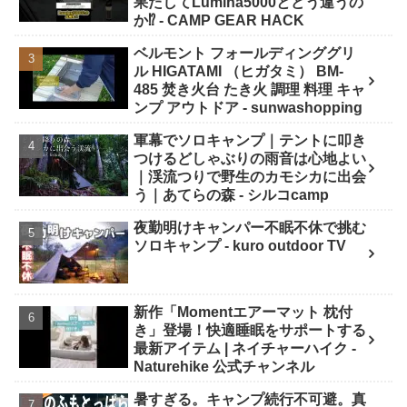
果たしてLumina5000とどう違うの
か⁉️ - CAMP GEAR HACK
ベルモント フォールディンググリ
ル HIGATAMI （ヒガタミ） BM-
485 焚き火台 たき火 調理 料理 キャ
ンプ アウトドア - sunwashopping
軍幕でソロキャンプ｜テントに叩き
つけるどしゃぶりの雨音は心地よい
｜渓流つりで野生のカモシカに出会
う｜あてらの森 - シルコcamp
夜勤明けキャンパー不眠不休で挑む
ソロキャンプ - kuro outdoor TV
新作「Momentエアーマット 枕付
き」登場！快適睡眠をサポートする
最新アイテム | ネイチャーハイク -
Naturehike 公式チャンネル
暑すぎる。キャンプ続行不可避。真