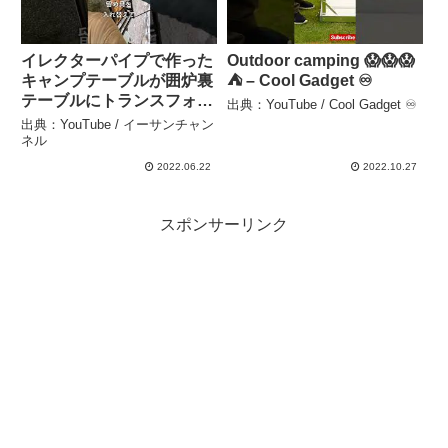
イレクターパイプで作った
Outdoor camping 😱😱😱
キャンプテーブルが囲炉裏
⛺️ – Cool Gadget ♾️
テーブルにトランスフォー
出典：YouTube / Cool Gadget ♾️
ム – イーサンチャンネル
出典：YouTube / イーサンチャン
ネル
2022.06.22
2022.10.27
スポンサーリンク