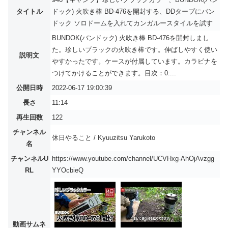
タイトル
ドック) 火吹き棒 BD-476を開封する、DDタープにバン
ドック ソロドームを入れてカンガルースタイルを試す
BUNDOK(バンドック) 火吹き棒 BD-476を開封しまし
た。珍しいブラックの火吹き棒です。伸ばしやすく使い
説明文
やすかったです。ケースが付属しています。カラビナを
つけてかけることができます。目次：0:...
公開日時
2022-06-17 19:00:39
長さ
11:14
再生回数
122
チャンネル
休日やること / Kyuuzitsu Yarukoto
名
チャンネルU
https://www.youtube.com/channel/UCVHxg-AhOjAvzgg
RL
YYOcbieQ
動画サムネ