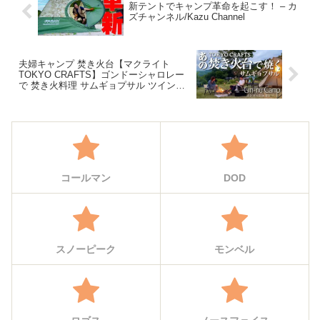
新テントでキャンプ革命を起こす！ – カ
ズチャンネル/Kazu Channel
夫婦キャンプ 焚き火台【マクライト
TOKYO CRAFTS】ゴンドーシャロレー
で 焚き火料理 サムギョプサル ツインピ
ルツフォークL 九州キャンプ 熊本キャン
プ camping,2022.06 – ぎんぬキャンプ
コールマン
DOD
スノーピーク
モンベル