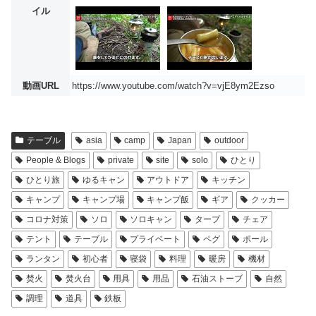
イル
動画URL
https://www.youtube.com/watch?v=vjE8ym2Ezso
テーブル
asia
camp
Japan
outdoor
People & Blogs
private
site
solo
ひとり
ひとり旅
ゆるキャン
アウトドア
キッチン
キャンプ
キャンプ場
キャンプ飯
ギア
クッカー
コロナ対策
ソロ
ソロキャン
タープ
チェア
テント
テーブル
プライベート
ペグ
ポール
ランタン
初心者
寝袋
料理
暖房
機材
焚火
焚火台
用具
用品
石油ストーブ
自然
調理
道具
鉄板