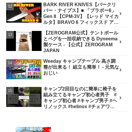
BARK RIVER KNIVES【バークリ
リー 選び方》 - ｺﾝﾊﾟｸﾄｷﾞｱ紹介★バ
バー・ナイブス】■ 「ブラボー6」
イク野営部
Gen II 【CPM-3V】【レッド マイカ
ルタ】BRAVO 6 フィックスド アメ
リカ製 - ナイフショップ グローイン
【ZEROGRAM公式】テントポール
グ！
とペグを一括収納できる Dyneema
製ケース - 【公式】ZEROGRAM
JAPAN
Weeday キャンプテーブル 高さ調
整が出来る！ 組立も簡単！ - 元気な
おじい
キャンプ2回目なのに簡単に椅子を
組み立てるキャンプ初心者男子 #
キャンプ初心者 #キャンプ男子 #ヘ
リノックス #helinox #チェアワン #
キャンプ #アウトドア #キャンプギ
ア #キャンプ道具 - キャンプどうで
しょう