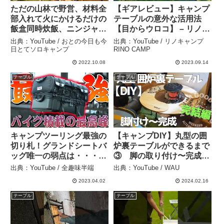
ただの山林で野営、材料全
【ギアレビュー】キャンプ
部入れて火にかけるだけの
テーブルの意外な活用法
飯盒同時炊飯、ニンジャテ
【目からウロコ】 – リノキ
ント【ソロキャンプ/キャ
ャンプRINO CAMP
出典：YouTube / おとの今日も今
出典：YouTube / リノキャンプ
ンプ女子】 – おとの今日も
日とてソロキャンプ
RINO CAMP
今日とてソロキャンプ
2022.10.08
2023.09.14
テーブル
テーブル
キャンプツーリング最強の
【キャンプDIY】丸型の囲
切り札！グランドシートバ
炉裏テーブルができるまで
ッグ唯一の弱点は・・・ –
③ 脚の取り付け〜完成ま
全趣味半端
で – WAU
出典：YouTube / 全趣味半端
出典：YouTube / WAU
2023.04.02
2024.02.16
テーブル
テーブル