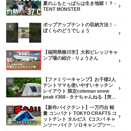
夏のふもとっぱらは生き地獄！？ -
TENT MONSTER
ポップアップテントの収納方法！ -
ぼくらのどうでしょう
【福岡県柳川市】大和ビレッジキャ
ンプ場の紹介 - りょうさん
【ファミリーキャンプ】お子様2人
テントママも使いやすいキッチン
レイアウト 限定coleman snow
peak #368 - タナちゃんねる【突撃
キャンパー取材】tana camping
【新作バイクテント】一万円台 軽
量 コンパクト TOKYO CRAFTS コ
ットテント タルビス《コスパ キャ
ンツー バイク ソロキャンプツーリ
ング アウトドア 初心者 家族 ファミ