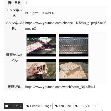
再生回数
1
チャンネル
ぼっけーちゃんねる
名
チャンネルU
https://www.youtube.com/channel/UC5dxs_gLptq1Zkc05
RL
mnsinQ
動画サムネ
イル
動画URL
https://www.youtube.com/watch?v=m_N4jcJfn44
テーブル
People & Blogs
YouTube
アップロード