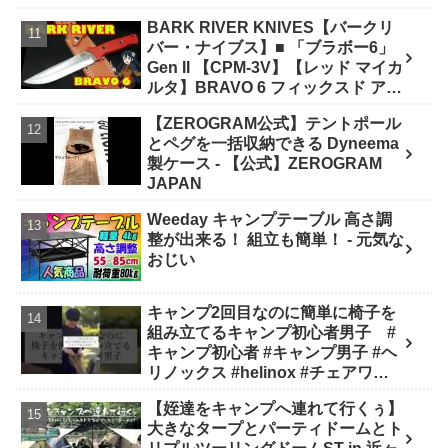
ング アウトドア 初心者 家族 ファミ
BARK RIVER KNIVES【バークリ
リー 選び方》 - ｺﾝﾊﾟｸﾄｷﾞｱ紹介★バ
バー・ナイブス】■ 「ブラボー6」
イク野営部
Gen II 【CPM-3V】【レッド マイカ
ルタ】BRAVO 6 フィックスド アメ
リカ製 - ナイフショップ グローイン
【ZEROGRAM公式】テントポール
グ！
とペグを一括収納できる Dyneema
製ケース - 【公式】ZEROGRAM
JAPAN
Weeday キャンプテーブル 高さ調
整が出来る！ 組立も簡単！ - 元気な
おじい
キャンプ2回目なのに簡単に椅子を
組み立てるキャンプ初心者男子 #
キャンプ初心者 #キャンプ男子 #ヘ
リノックス #helinox #チェアワン #
キャンプ #アウトドア #キャンプギ
【姪達をキャンプへ連れて行くぅ】
ア #キャンプ道具 - キャンプどうで
大きなタープとパーティドームとト
しょう