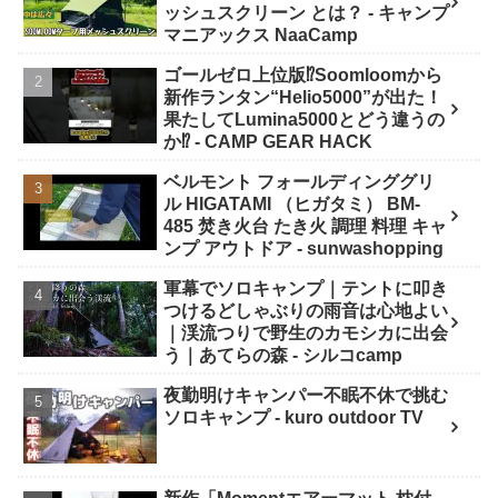
ッシュスクリーン とは？ - キャンプ
マニアックス NaaCamp
ゴールゼロ上位版⁉️Soomloomから
新作ランタン“Helio5000”が出た！
果たしてLumina5000とどう違うの
か⁉️ - CAMP GEAR HACK
ベルモント フォールディンググリ
ル HIGATAMI （ヒガタミ） BM-
485 焚き火台 たき火 調理 料理 キャ
ンプ アウトドア - sunwashopping
軍幕でソロキャンプ｜テントに叩き
つけるどしゃぶりの雨音は心地よい
｜渓流つりで野生のカモシカに出会
う｜あてらの森 - シルコcamp
夜勤明けキャンパー不眠不休で挑む
ソロキャンプ - kuro outdoor TV