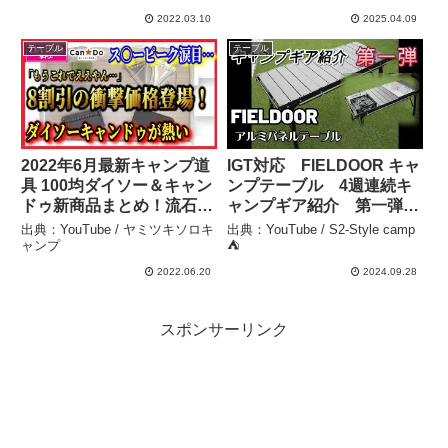
2022.03.10
2025.04.09
テーブル
テーブル
2022年6月最新キャンプ道
IGT対応 FIELDOOR キャ
具 100均ダイソー＆キャン
ンプテーブル 4週連続キ
ドゥ新商品まとめ！流石に
ャンプギア紹介 第一弾 –
安すぎ案件勃発。 – ヤミツ
S2-Style camp⛺
出典：YouTube / ヤミツキソロキ
出典：YouTube / S2-Style camp
キソロキャンプ
ャンプ
⛺
2022.06.20
2024.09.28
スポンサーリンク