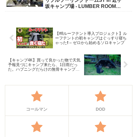
リプルツーリングドームST in 近ヶ
坂キャンプ場 - LUMBER ROOM
COFFEE CAMPSITE
【#8ルーフテント導入プロジェクト】ル
ーフテントの初キャンプはぐっすり寝ち
ゃった❗️ – ゼロから始めるソロキャンプ
【キャンプ4K】買って良かった物で天気
予報見づにキャンプ来たら、1日雨だっ
た。ハプニングだらけの無骨キャンプ
【ミニマルワークス】グラマーシェルタ
ー【キャンパーズコレクション】キャン
プテーブル – ヘビスモ!!Heavy Smokerz
Forest
コールマン
DOD