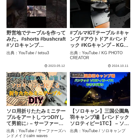
野営地でテーブルを作って
#プルマIGTテーブル #キャ
みた。#shorts #bushcraft
ンプ #アウトドア #バンド
#ソロキャンプ
ック #KGキャンプ – KG
#solocamping – tetsu3
PHOTO CREATOR
出典：YouTube / tetsu3
出典：YouTube / KG PHOTO
CREATOR
2023.05.12
2024.10.11
テーブル
テーブル
ソロ用折りたたみミニテー
【ソロキャン】三国公園鳥
ブルをアートしつつDIYし
羽キャンプ場【バンドック
て男前に♪ – サーファーズ
ソロティピー1TC】 – ソロ
ハンドメイドcalm waves
キャンプ
出典：YouTube / サーファーズハ
出典：YouTube / ソロキャンプ
ンドメイドcalm waves