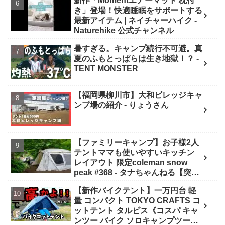
新作「Momentエアーマット 枕付
き」登場！快適睡眠をサポートする
最新アイテム | ネイチャーハイク -
Naturehike 公式チャンネル
暑すぎる。キャンプ続行不可避。真
夏のふもとっぱらは生き地獄！？ -
TENT MONSTER
【福岡県柳川市】大和ビレッジキャ
ンプ場の紹介 - りょうさん
【ファミリーキャンプ】お子様2人
テントママも使いやすいキッチン
レイアウト 限定coleman snow
peak #368 - タナちゃんねる【突撃
キャンパー取材】tana camping
【新作バイクテント】一万円台 軽
量 コンパクト TOKYO CRAFTS コ
ットテント タルビス《コスパ キャ
ンツー バイク ソロキャンプツーリ