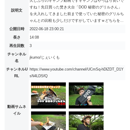
久しぶりのキャンプ動画ですキャンプはやっぱり良いで
すね！先日買った焚き火台「DOD 秘密のグリルさん」
説明文
を火入れしてきました前まで使っていた秘密のグリルち
ゃんとの比較も少しだけですがしていますｗどちらを...
公開日時
2022-06-18 23:00:21
長さ
14:08
再生回数
3
チャンネル
jkumo/じぇいくも
名
チャンネルU
https://www.youtube.com/channel/UCmSq-hDlZDT_D1Y
RL
sN4LDSfQ
動画サムネ
イル