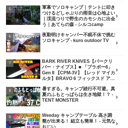
軍幕でソロキャンプ｜テントに叩き
つけるどしゃぶりの雨音は心地よい
｜渓流つりで野生のカモシカに出会
う｜あてらの森 - シルコcamp
夜勤明けキャンパー不眠不休で挑む
ソロキャンプ - kuro outdoor TV
BARK RIVER KNIVES【バークリ
バー・ナイブス】■ 「ブラボー6」
Gen II 【CPM-3V】【レッド マイカ
ルタ】BRAVO 6 フィックスド アメ
リカ製 - ナイフショップ グローイン
暑すぎる。キャンプ続行不可避。真
グ！
夏のふもとっぱらは生き地獄！？ -
TENT MONSTER
Weeday キャンプテーブル 高さ調
整が出来る！ 組立も簡単！ - 元気な
おじい