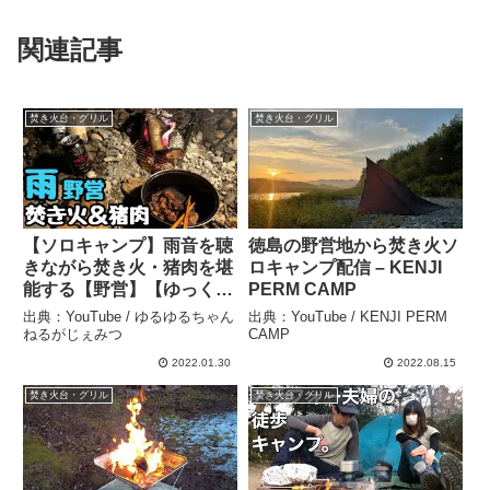
関連記事
焚き火台・グリル
焚き火台・グリル
【ソロキャンプ】雨音を聴
徳島の野営地から焚き火ソ
きながら焚き火・猪肉を堪
ロキャンプ配信 – KENJI
能する【野営】【ゆっくり
PERM CAMP
実況】 – ゆるゆるちゃんね
出典：YouTube / ゆるゆるちゃん
出典：YouTube / KENJI PERM
るがじぇみつ
ねるがじぇみつ
CAMP
2022.01.30
2022.08.15
焚き火台・グリル
焚き火台・グリル