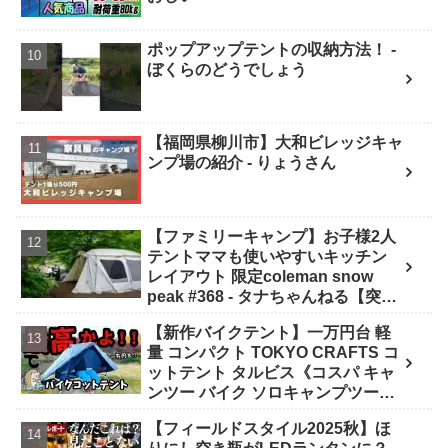
ポップアップテントの収納方法！ -
ぼくらのどうでしょう
【福岡県柳川市】大和ビレッジキャ
ンプ場の紹介 - りょうさん
【ファミリーキャンプ】お子様2人
テントママも使いやすいキッチン
レイアウト 限定coleman snow
peak #368 - タナちゃんねる【突撃
キャンパー取材】tana camping
【新作バイクテント】一万円台 軽
量 コンパクト TOKYO CRAFTS コ
ットテント タルビス《コスパ キャ
ンツー バイク ソロキャンプツーリ
ング アウトドア 初心者 家族 ファミ
【フィールドスタイル2025秋】ほ
リー 選び方》 - ｺﾝﾊﾟｸﾄｷﾞｱ紹介★バ