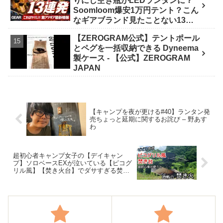
りにし空き瓶がLEDランタンに？
イク野営部
Soomloom爆安1万円テント？こん
なギアブランド見たことない13連
発【FIELDSTYLE】 - よすけの
【ZEROGRAM公式】テントポール
Outdoor News24
とペグを一括収納できる Dyneema
製ケース - 【公式】ZEROGRAM
JAPAN
【キャンプを夜が更ける#40】ランタン発
売ちょっと延期に関するお詫び – 野あす
わ
超初心者キャンプ女子の【デイキャン
プ】ソロベースEXが泣いている【ピコグ
リル風】【焚き火台】でダサすぎる焚き
火/牧野キャンプ場 – Kukka びより