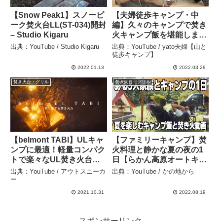
【Snow Peak1】スノーピ
【夫婦徒歩キャンプ・中
ーク焚火台LL(ST-034)開封
編】久々のキャンプで焚き
– Studio Kigaru
火キャンプ飯を堪能します
【ベルモントTABI大活
出典：YouTube / Studio Kigaru
出典：YouTube / yato夫婦【山と
躍】 – yato夫婦【山と徒歩
徒歩キャンプ】
キャンプ】
2022.01.13
2022.03.28
焚き火台・グリル
焚き火台・グリル
【belmont TABI】ULキャ
【ファミリーキャンプ】焚
ンプに最適！軽量コンパク
火料理と静かな夏の夜の1
トで楽々なUL焚き火台！
日【らかん高原オートキャ
ベルモントのTABI！ – ア
ンプ場】
出典：YouTube / アウトスニーカ
出典：YouTube / かの地から
ウトスニーカー
hillstone/Unigear/HITAKI
ー
– かの地から
2021.10.31
2022.08.19
スポンサーリンク