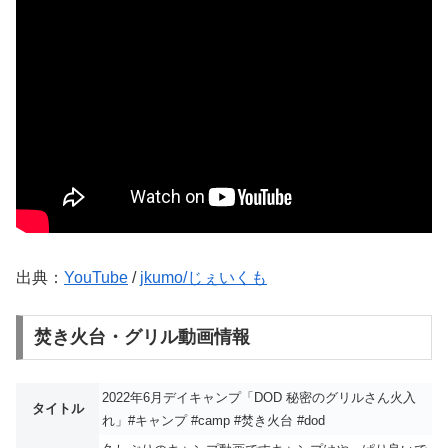
出典：
YouTube
/
jkumo/じぇいくも
焚き火台・グリル動画情報
2022年6月デイキャンプ「DOD 秘密のグリルさん火入
タイトル
れ」#キャンプ #camp #焚き火台 #dod