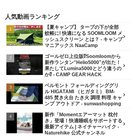
人気動画ランキング
【夏キャンプ】 タープの下が全部
蚊帳に! 快適になる SOOMLOOM メ
ッシュスクリーン とは？ - キャンプ
マニアックス NaaCamp
ゴールゼロ上位版⁉️Soomloomから
新作ランタン“Helio5000”が出た！
果たしてLumina5000とどう違うの
か⁉️ - CAMP GEAR HACK
ベルモント フォールディンググリ
ル HIGATAMI （ヒガタミ） BM-
485 焚き火台 たき火 調理 料理 キャ
ンプ アウトドア - sunwashopping
新作「Momentエアーマット 枕付
き」登場！快適睡眠をサポートする
最新アイテム | ネイチャーハイク -
Naturehike 公式チャンネル