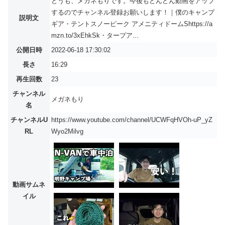
どうも、メガネもりです。今後もどんどん動画をアップ
するのでチャンネル登録お願いします！｜僕のキャンプ
説明文
ギア・テントスノーピーク アメニティドームShttps://a
mzn.to/3xEhkSk・タープア...
公開日時
2022-06-18 17:30:02
長さ
16:29
再生回数
23
チャンネル
メガネもり
名
チャンネルU
https://www.youtube.com/channel/UCWFqHVOh-uP_yZ
RL
Wyo2Milvg
動画サムネ
イル