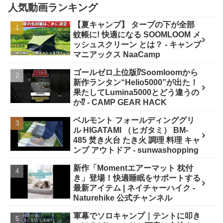
人気動画ランキング
【夏キャンプ】 タープの下が全部
蚊帳に! 快適になる SOOMLOOM メ
ッシュスクリーン とは？ - キャンプ
マニアックス NaaCamp
ゴールゼロ上位版⁉️Soomloomから
新作ランタン“Helio5000”が出た！
果たしてLumina5000とどう違うの
か⁉️ - CAMP GEAR HACK
ベルモント フォールディンググリ
ル HIGATAMI （ヒガタミ） BM-
485 焚き火台 たき火 調理 料理 キャ
ンプ アウトドア - sunwashopping
新作「Momentエアーマット 枕付
き」登場！快適睡眠をサポートする
最新アイテム | ネイチャーハイク -
Naturehike 公式チャンネル
軍幕でソロキャンプ｜テントに叩き