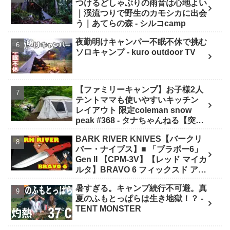
つけるどしゃぶりの雨音は心地よい
｜渓流つりで野生のカモシカに出会
う｜あてらの森 - シルコcamp
夜勤明けキャンパー不眠不休で挑む
ソロキャンプ - kuro outdoor TV
【ファミリーキャンプ】お子様2人
テントママも使いやすいキッチン
レイアウト 限定coleman snow
peak #368 - タナちゃんねる【突撃
キャンパー取材】tana camping
BARK RIVER KNIVES【バークリ
バー・ナイブス】■ 「ブラボー6」
Gen II 【CPM-3V】【レッド マイカ
ルタ】BRAVO 6 フィックスド アメ
リカ製 - ナイフショップ グローイン
暑すぎる。キャンプ続行不可避。真
グ！
夏のふもとっぱらは生き地獄！？ -
TENT MONSTER