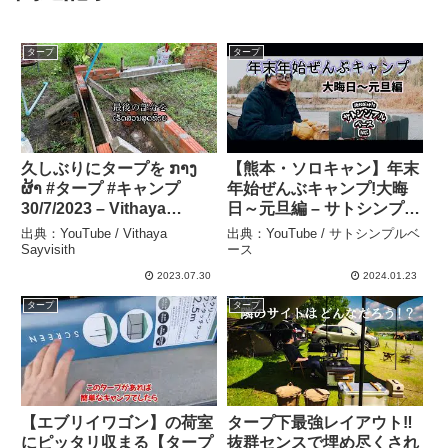
タープ
タープ
久しぶりにタープを ກາງ
【熊本・ソロキャン】年末
ຜ້າ #タープ #キャンプ
年始ぜんぶキャンプ!大晦
30/7/2023 – Vithaya
日～元旦編 – サトシンプル
Sayvisith
ベース
出典：YouTube / Vithaya
出典：YouTube / サトシンプルベ
Sayvisith
ース
2023.07.30
2024.01.23
タープ
タープ
【エブリイワゴン】の荷室
タープ下最強レイアウト‼︎
にピッタリ収まる【タープ
抜群センスで埋め尽くされ