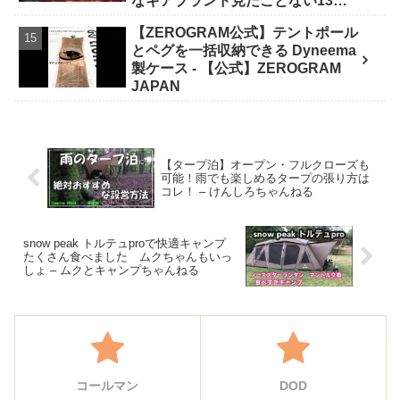
なギアブランド見たことない13連
発【FIELDSTYLE】 - よすけの
【ZEROGRAM公式】テントポール
Outdoor News24
とペグを一括収納できる Dyneema
製ケース - 【公式】ZEROGRAM
JAPAN
【タープ泊】オープン・フルクローズも
可能！雨でも楽しめるタープの張り方は
コレ！ – けんしろちゃんねる
snow peak トルテュproで快適キャンプ
たくさん食べました ムクちゃんもいっ
しょ – ムクとキャンプちゃんねる
コールマン
DOD