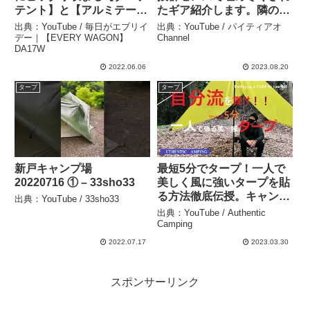
テント】と【アルミテーブ
たギア紹介します。隣のサ
ル&アルミチェア】収納上
イトって気になりますよ
出典：YouTube / 毎日がエブリイ
出典：YouTube / パイティアオ
手な【キャンプ】に最適！
ね！？【vol 18】 – パイテ
デー｜【EVERY WAGON】
Channel
DA17W
– 毎日がエブリイデー｜
ィアオChannel
【EVERY WAGON】
2022.06.06
2023.08.20
DA17W
タープ
タープ
新戸キャンプ場
最短5分でタープ！一人で
20220716 ① – 33sho33
美しく風に強いタープを貼
る方法徹底伝授。キャン
出典：YouTube / 33sho33
プ、野営初心者必見！ター
出典：YouTube / Authentic
プ泊、ソロキャンプ、デイ
Camping
キャンプ、バーベキュー、
2022.07.17
2023.03.30
テント＆タープで自分流サ
イトを設営しよう！！ –
Authentic Camping
スポンサーリンク