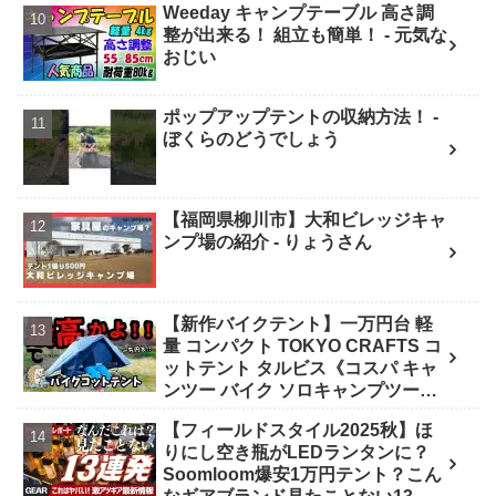
Weeday キャンプテーブル 高さ調
整が出来る！ 組立も簡単！ - 元気な
おじい
ポップアップテントの収納方法！ -
ぼくらのどうでしょう
【福岡県柳川市】大和ビレッジキャ
ンプ場の紹介 - りょうさん
【新作バイクテント】一万円台 軽
量 コンパクト TOKYO CRAFTS コ
ットテント タルビス《コスパ キャ
ンツー バイク ソロキャンプツーリ
ング アウトドア 初心者 家族 ファミ
【フィールドスタイル2025秋】ほ
リー 選び方》 - ｺﾝﾊﾟｸﾄｷﾞｱ紹介★バ
りにし空き瓶がLEDランタンに？
イク野営部
Soomloom爆安1万円テント？こん