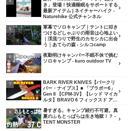
き」登場！快適睡眠をサポートする
最新アイテム | ネイチャーハイク -
Naturehike 公式チャンネル
軍幕でソロキャンプ｜テントに叩き
つけるどしゃぶりの雨音は心地よい
｜渓流つりで野生のカモシカに出会
う｜あてらの森 - シルコcamp
夜勤明けキャンパー不眠不休で挑む
ソロキャンプ - kuro outdoor TV
BARK RIVER KNIVES【バークリ
バー・ナイブス】■ 「ブラボー6」
Gen II 【CPM-3V】【レッド マイカ
ルタ】BRAVO 6 フィックスド アメ
リカ製 - ナイフショップ グローイン
暑すぎる。キャンプ続行不可避。真
グ！
夏のふもとっぱらは生き地獄！？ -
TENT MONSTER