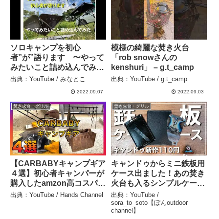
ソロキャンプを初心
模様の綺麗な焚き火台
者”が”語ります 〜やって
「rob snowさんの
みたいこと詰め込んでみ
kenshuri」 – g.t_camp
た〜【初ソロキャンプ】 –
出典：YouTube / みなとこ
出典：YouTube / g.t_camp
みなとこ
2022.09.07
2022.09.03
焚き火台・グリル
焚き火台・グリル
【CARBABYキャンプギア
キャンドゥからミニ鉄板用
４選】初心者キャンパーが
ケース出ました！あの焚き
購入したamzon高コスパの
火台も入るシンプルケース
キャンプ用品 ハンギング
【キャンプギア】 –
出典：YouTube / Hands Channel
出典：YouTube /
ラック 火消し袋 火バサ
sora_to_soto【ぼん
sora_to_soto【ぼんoutdoor
channel】
ミ 薪バッグ – Hands
outdoor channel】