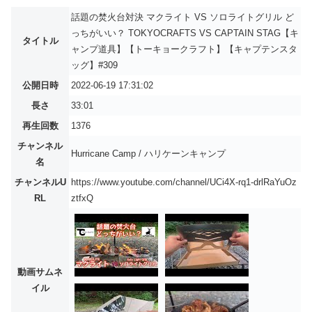
話題の焚火台対決 マクライト VS ソロライトグリル ど
っちがいい？ TOKYOCRAFTS VS CAPTAIN STAG【キ
タイトル
ャンプ道具】【トーキョークラフト】【キャプテンスタ
ッグ】#309
公開日時
2022-06-19 17:31:02
長さ
33:01
再生回数
1376
チャンネル
Hurricane Camp / ハリケーンキャンプ
名
チャンネルU
https://www.youtube.com/channel/UCi4X-rq1-drlRaYuOz
RL
ztfxQ
動画サムネ
イル