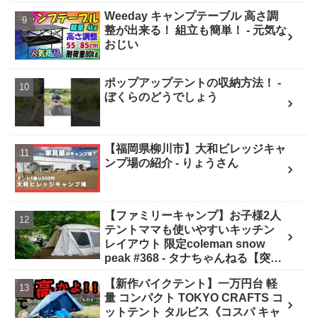
Weeday キャンプテーブル 高さ調
整が出来る！ 組立も簡単！ - 元気な
おじい
ポップアップテントの収納方法！ -
ぼくらのどうでしょう
【福岡県柳川市】大和ビレッジキャ
ンプ場の紹介 - りょうさん
【ファミリーキャンプ】お子様2人
テントママも使いやすいキッチン
レイアウト 限定coleman snow
peak #368 - タナちゃんねる【突撃
キャンパー取材】tana camping
【新作バイクテント】一万円台 軽
量 コンパクト TOKYO CRAFTS コ
ットテント タルビス《コスパ キャ