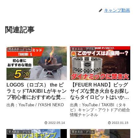
キャンプ動画
関連記事
焚き火台・グリル
焚き火台・グリル
LOGOS（ロゴス） the ピ
【FEUER HAND】ビッグ
ラミッドTAKIBI Lがキャン
サイズな焚き火台をお探し
プ初心者におすすめな焚き
ならタイロピットはいか
火台である理由５選！ –
が？ – TAKIBI（タキビ）
出典：YouTube / IYASHI NEKO
出典：YouTube / TAKIBI（タキ
IYASHI NEKO
キャンプ・アウトドアの総
ビ）キャンプ・アウトドアの総合
情報チャンネル
合情報チャンネル
2022.05.14
2022.01.15
焚き火台・グリル
焚き火台・グリル