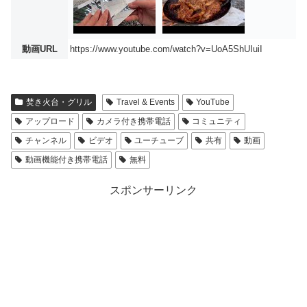
動画URL
https://www.youtube.com/watch?v=UoA5ShUIuiI
焚き火台・グリル
Travel & Events
YouTube
アップロード
カメラ付き携帯電話
コミュニティ
チャンネル
ビデオ
ユーチューブ
共有
動画
動画機能付き携帯電話
無料
スポンサーリンク