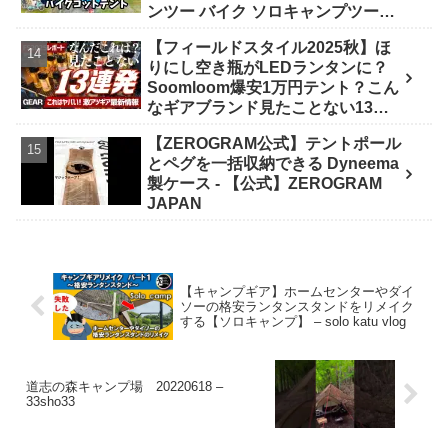
ンツー バイク ソロキャンプツーリ
ング アウトドア 初心者 家族 ファミ
【フィールドスタイル2025秋】ほ
リー 選び方》 - ｺﾝﾊﾟｸﾄｷﾞｱ紹介★バ
りにし空き瓶がLEDランタンに？
イク野営部
Soomloom爆安1万円テント？こん
なギアブランド見たことない13連
発【FIELDSTYLE】 - よすけの
【ZEROGRAM公式】テントポール
Outdoor News24
とペグを一括収納できる Dyneema
製ケース - 【公式】ZEROGRAM
JAPAN
【キャンプギア】ホームセンターやダイ
ソーの格安ランタンスタンドをリメイク
する【ソロキャンプ】 – solo katu vlog
道志の森キャンプ場 20220618 –
33sho33