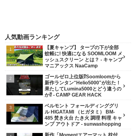
人気動画ランキング
【夏キャンプ】 タープの下が全部
蚊帳に! 快適になる SOOMLOOM メ
ッシュスクリーン とは？ - キャンプ
マニアックス NaaCamp
ゴールゼロ上位版⁉️Soomloomから
新作ランタン“Helio5000”が出た！
果たしてLumina5000とどう違うの
か⁉️ - CAMP GEAR HACK
ベルモント フォールディンググリ
ル HIGATAMI （ヒガタミ） BM-
485 焚き火台 たき火 調理 料理 キャ
ンプ アウトドア - sunwashopping
新作「Momentエアーマット 枕付