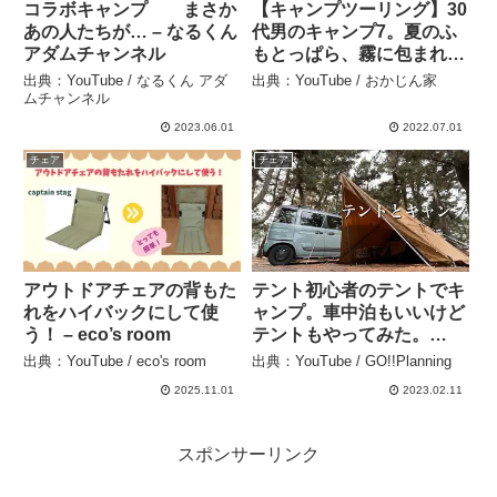
コラボキャンプ まさか
【キャンプツーリング】30
あの人たちが… – なるくん
代男のキャンプ7。夏のふ
アダムチャンネル
もとっぱら、霧に包まれる
ソロキャンプ【レブル
出典：YouTube / なるくん アダ
出典：YouTube / おかじん家
250】 – おかじん家
ムチャンネル
2023.06.01
2022.07.01
チェア
チェア
アウトドアチェアの背もた
テント初心者のテントでキ
れをハイバックにして使
ャンプ。車中泊もいいけど
う！ – eco’s room
テントもやってみた。
【WAQ Alpha TC TIPI】
出典：YouTube / eco's room
出典：YouTube / GO!!Planning
– GO!!Planning
2025.11.01
2023.02.11
スポンサーリンク