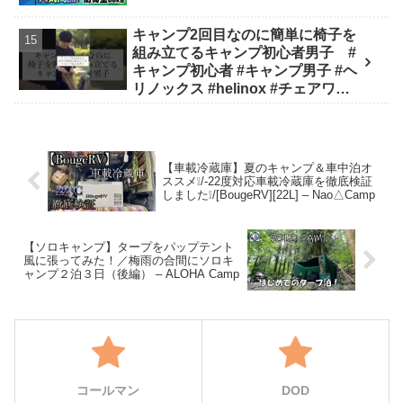
キャンプ2回目なのに簡単に椅子を
組み立てるキャンプ初心者男子 #
キャンプ初心者 #キャンプ男子 #ヘ
リノックス #helinox #チェアワン #
キャンプ #アウトドア #キャンプギ
ア #キャンプ道具 - キャンプどうで
しょう
【車載冷蔵庫】夏のキャンプ＆車中泊オ
ススメ❕/-22度対応車載冷蔵庫を徹底検証
しました❕/[BougeRV][22L] – Nao△Camp
【ソロキャンプ】タープをパップテント
風に張ってみた！／梅雨の合間にソロキ
ャンプ２泊３日（後編） – ALOHA Camp
コールマン
DOD