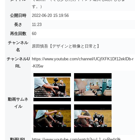
す。）
公開日時
2022-06-20 15:19:56
長さ
11:23
再生回数
60
チャンネル
原田慎吾【デザインと映像と日常と】
名
チャンネルU
https://www.youtube.com/channel/UCjfXFK1Df12eklDb-r
RL
-K05w
動画サムネ
イル
動画URL
https://www.youtube.com/watch?v=LJ_cvRedz9k