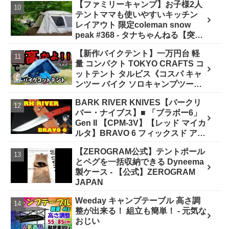
【ファミリーキャンプ】お子様2人
テントママも使いやすいキッチン
レイアウト 限定coleman snow
peak #368 - タナちゃんねる【突撃
キャンパー取材】tana camping
【新作バイクテント】一万円台 軽
量 コンパクト TOKYO CRAFTS コ
ットテント タルビス《コスパ キャ
ンツー バイク ソロキャンプツーリ
ング アウトドア 初心者 家族 ファミ
BARK RIVER KNIVES【バークリ
リー 選び方》 - ｺﾝﾊﾟｸﾄｷﾞｱ紹介★バ
バー・ナイブス】■ 「ブラボー6」
イク野営部
Gen II 【CPM-3V】【レッド マイカ
ルタ】BRAVO 6 フィックスド アメ
リカ製 - ナイフショップ グローイン
【ZEROGRAM公式】テントポール
グ！
とペグを一括収納できる Dyneema
製ケース - 【公式】ZEROGRAM
JAPAN
Weeday キャンプテーブル 高さ調
整が出来る！ 組立も簡単！ - 元気な
おじい