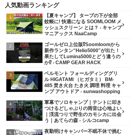
人気動画ランキング
【夏キャンプ】 タープの下が全部
蚊帳に! 快適になる SOOMLOOM メ
ッシュスクリーン とは？ - キャンプ
マニアックス NaaCamp
ゴールゼロ上位版⁉️Soomloomから
新作ランタン“Helio5000”が出た！
果たしてLumina5000とどう違うの
か⁉️ - CAMP GEAR HACK
ベルモント フォールディンググリ
ル HIGATAMI （ヒガタミ） BM-
485 焚き火台 たき火 調理 料理 キャ
ンプ アウトドア - sunwashopping
軍幕でソロキャンプ｜テントに叩き
つけるどしゃぶりの雨音は心地よい
｜渓流つりで野生のカモシカに出会
う｜あてらの森 - シルコcamp
夜勤明けキャンパー不眠不休で挑む