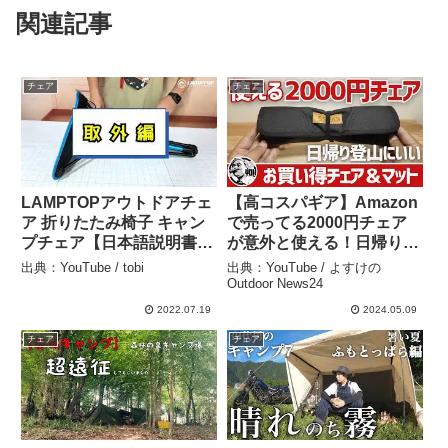
関連記事
チェア
チェア
LAMPTOPアウトドアチェ
【高コスパギア】Amazon
ア 折りたたみ椅子 キャン
で売ってる2000円チェア
プチェア【日本語説明書
が意外と使える！日帰り登
付・コツ要り】
山＆低山ハイクに便利なお
出典：YouTube / tobi
出典：YouTube / よすけの
【55~79cm調節可能・耐
買い得チェア＆マット5選
Outdoor News24
荷重150kg】モバイルチェ
▼登山＆キャンプギア – よ
2022.07.19
2024.05.09
ア 携帯椅子 超軽量 高い 収
すけのOutdoor News24
チェア
チェア
納袋付き – tobi