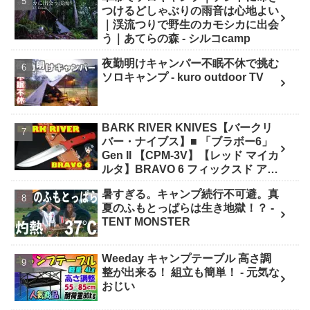
つけるどしゃぶりの雨音は心地よい
｜渓流つりで野生のカモシカに出会
う｜あてらの森 - シルコcamp
夜勤明けキャンパー不眠不休で挑む
ソロキャンプ - kuro outdoor TV
BARK RIVER KNIVES【バークリ
バー・ナイブス】■ 「ブラボー6」
Gen II 【CPM-3V】【レッド マイカ
ルタ】BRAVO 6 フィックスド アメ
リカ製 - ナイフショップ グローイン
暑すぎる。キャンプ続行不可避。真
グ！
夏のふもとっぱらは生き地獄！？ -
TENT MONSTER
Weeday キャンプテーブル 高さ調
整が出来る！ 組立も簡単！ - 元気な
おじい