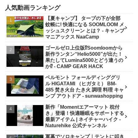
人気動画ランキング
【夏キャンプ】 タープの下が全部
蚊帳に! 快適になる SOOMLOOM メ
ッシュスクリーン とは？ - キャンプ
マニアックス NaaCamp
ゴールゼロ上位版⁉️Soomloomから
新作ランタン“Helio5000”が出た！
果たしてLumina5000とどう違うの
か⁉️ - CAMP GEAR HACK
ベルモント フォールディンググリ
ル HIGATAMI （ヒガタミ） BM-
485 焚き火台 たき火 調理 料理 キャ
ンプ アウトドア - sunwashopping
新作「Momentエアーマット 枕付
き」登場！快適睡眠をサポートする
最新アイテム | ネイチャーハイク -
Naturehike 公式チャンネル
軍幕でソロキャンプ｜テントに叩き