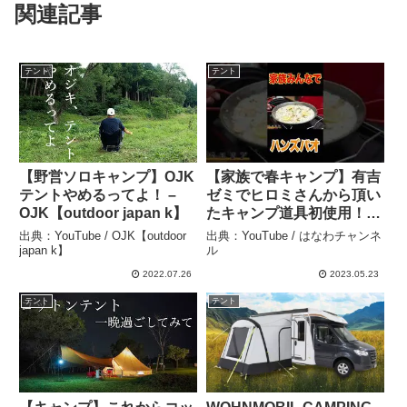
関連記事
テント
テント
【野営ソロキャンプ】OJK
【家族で春キャンプ】有吉
テントやめるってよ！ –
ゼミでヒロミさんから頂い
OJK【outdoor japan k】
たキャンプ道具初使用！炭
火焼きグリル🥩爆食！【飯
出典：YouTube / OJK【outdoor
出典：YouTube / はなわチャンネ
テロ】【ファミリーキャン
japan k】
ル
プ】【パエリア】【グラン
2022.07.26
2023.05.23
ピング】【ハンズパオ】
テント
テント
【はなわ家】#short – はな
わチャンネル