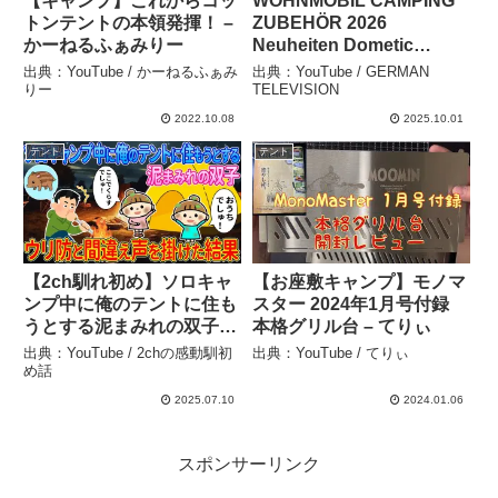
【キャンプ】これからコッ
WOHNMOBIL CAMPING
トンテントの本領発揮！ –
ZUBEHÖR 2026
かーねるふぁみりー
Neuheiten Dometic
Luftzelt Drive Away
出典：YouTube / かーねるふぁみ
出典：YouTube / GERMAN
Leggera Air 260 DA für
りー
TELEVISION
849 € – GERMAN
2022.10.08
2025.10.01
TELEVISION
テント
テント
【2ch馴れ初め】ソロキャ
【お座敷キャンプ】モノマ
ンプ中に俺のテントに住も
スター 2024年1月号付録
うとする泥まみれの双子→
本格グリル台 – てりぃ
ウリ防と間違えて声を掛け
出典：YouTube / 2chの感動馴初
出典：YouTube / てりぃ
た結果…【ゆっくり解説】
め話
– 2chの感動馴初め話
2025.07.10
2024.01.06
スポンサーリンク