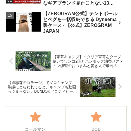
なギアブランド見たことない13連
発【FIELDSTYLE】 - よすけの
【ZEROGRAM公式】テントポール
Outdoor News24
とペグを一括収納できる Dyneema
製ケース - 【公式】ZEROGRAM
JAPAN
【軍幕キャンプ】イタリア軍幕をタープ
使いでワンコ2匹とハンモック泊😊メステ
ィン燻製のおつまみと焚き火で最高のま
ったりキャンプ⛺️👍 – きむきゃんぷちゃ
んねる
【道志森のコテージ】でソロキャンプ。
常識にとらわれてると、キャンプも動画
もつまらない。BUNDOKソロティピー１
＋DDタープで完ソロ＜年間100日ソロキ
ャパー男時＞ – 男時アツオ年間100日ソ
ロキャンパーDANJI
コールマン
DOD