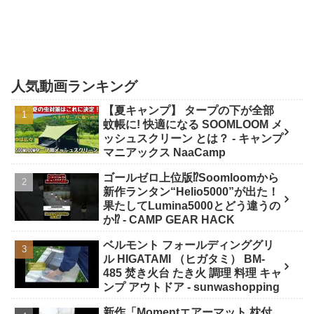
人気動画ランキング
【夏キャンプ】 タープの下が全部
蚊帳に! 快適になる SOOMLOOM メ
ッシュスクリーン とは？ - キャンプ
マニアックス NaaCamp
ゴールゼロ上位版⁉️Soomloomから
新作ランタン“Helio5000”が出た！
果たしてLumina5000とどう違うの
か⁉️ - CAMP GEAR HACK
ベルモント フォールディンググリ
ル HIGATAMI （ヒガタミ） BM-
485 焚き火台 たき火 調理 料理 キャ
ンプ アウトドア - sunwashopping
新作「Momentエアーマット 枕付