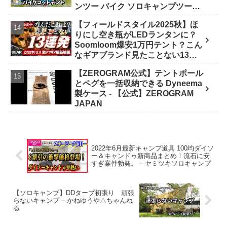
ンツー バイク ソロキャンプツーリ
ング アウトドア 初心者 家族 ファミ
【フィールドスタイル2025秋】ほ
リー 選び方》 - ｺﾝﾊﾟｸﾄｷﾞｱ紹介★バ
りにし空き瓶がLEDランタンに？
イク野営部
Soomloom爆安1万円テント？こん
なギアブランド見たことない13連
発【FIELDSTYLE】 - よすけの
【ZEROGRAM公式】テントポール
Outdoor News24
とペグを一括収納できる Dyneema
製ケース - 【公式】ZEROGRAM
JAPAN
2022年6月最新キャンプ道具 100均ダイソ
ー＆キャンドゥ新商品まとめ！流石に安
すぎ案件勃発。 – ヤミツキソロキャンプ
【ソロキャンプ】DDタープ初張り 頑張
らないキャンプ – かねゆうや△ちゃんね
る