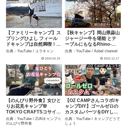
Outdoor News24
【ファミリーキャンプ】ス
【秋キャンプ】岡山県蒜山
プリングひよし フィール
ジャージー牛を堪能 とテ
ドキャンプは自然満喫！遊
ーブルにもなるRhino-
び充実キャンプ場！温泉も
Rackレビュー 蒜山高原キ
出典：YouTube / ユラキャン
出典：YouTube / Asbel channel
満喫です！ – ユラキャン
ャンプ場 [RAV4ルーフテ
2024.02.25
2022.12.17
ントキャンプ] – Asbel
channel
テーブル
テーブル
【のんびり野外食】女ひと
【OZ CAMPさんコラボ/キ
りお花見キャンプ🌸
ャンプDIY】ゴールゼロの
TOKYO CRAFTSコサイド
カスタムパーツをDIYした
テーブル《ブリカツ、サラ
らまさかの結果に – キャン
出典：YouTube / ZUNキャンプ☆
出典：YouTube / キャンプどうで
ダパン》#バンドックソロ
プどうでしょう
のんびり野外食
しょう