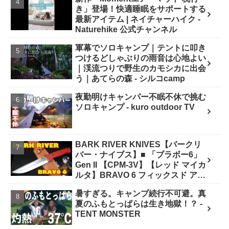
き」登場！快適睡眠をサポートする
最新アイテム | ネイチャーハイク -
Naturehike 公式チャンネル
軍幕でソロキャンプ｜テントに叩き
つけるどしゃぶりの雨音は心地よい
｜渓流つりで野生のカモシカに出会
う｜あてらの森 - シルコcamp
夜勤明けキャンパー不眠不休で挑む
ソロキャンプ - kuro outdoor TV
BARK RIVER KNIVES【バークリ
バー・ナイブス】■ 「ブラボー6」
Gen II 【CPM-3V】【レッド マイカ
ルタ】BRAVO 6 フィックスド アメ
リカ製 - ナイフショップ グローイン
暑すぎる。キャンプ続行不可避。真
グ！
夏のふもとっぱらは生き地獄！？ -
TENT MONSTER