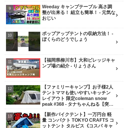
Weeday キャンプテーブル 高さ調
整が出来る！ 組立も簡単！ - 元気な
おじい
ポップアップテントの収納方法！ -
ぼくらのどうでしょう
【福岡県柳川市】大和ビレッジキャ
ンプ場の紹介 - りょうさん
【ファミリーキャンプ】お子様2人
テントママも使いやすいキッチン
レイアウト 限定coleman snow
peak #368 - タナちゃんねる【突撃
キャンパー取材】tana camping
【新作バイクテント】一万円台 軽
量 コンパクト TOKYO CRAFTS コ
ットテント タルビス《コスパ キャ