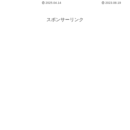
ティピィー
2025.04.14
2023.08.19
1tc#tokyocrafts #女子ソロ
キャンプ – ZUNキャンプ☆
のんびり野外食
スポンサーリンク