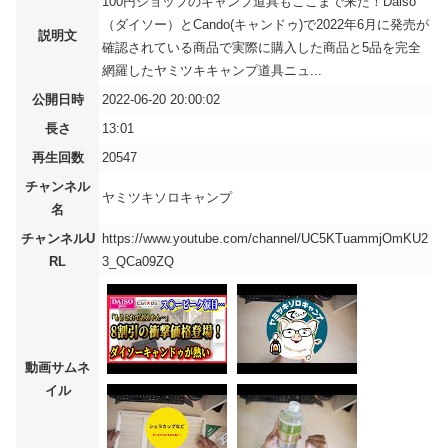
100円ショップのキャンプ道具もここまで来た！Daiso
（ダイソー）とCando(キャンドゥ)で2022年6月に発売が
説明文
確認されている商品で実際に購入した商品と5品を完全
網羅したヤミツキキャンプ道具ニュ...
公開日時
2022-06-20 20:00:02
長さ
13:01
再生回数
20547
チャンネル
ヤミツキソロキャンプ
名
チャンネルU
https://www.youtube.com/channel/UC5KTuammjOmKU2
RL
3_QCa09ZQ
動画サムネ
イル