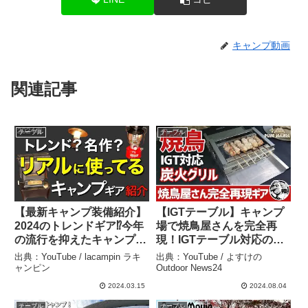
キャンプ動画
関連記事
テーブル
テーブル
【最新キャンプ装備紹介】
【IGTテーブル】キャンプ
2024のトレンドギア⁉️今年
場で焼鳥屋さんを完全再
の流行を抑えたキャンプ道
現！IGTテーブル対応の本
具を一挙公開！使ってみた
格炭火焼き鳥台がロマンし
出典：YouTube / lacampin ラキ
出典：YouTube / よすけの
正直な感想は？ –
かない▼キャンプギア〜
ャンピン
Outdoor News24
lacampin ラキャンピン
PLUS MANIAファイヤー
2024.03.15
2024.08.04
バード250 – よすけの
テーブル
テーブル