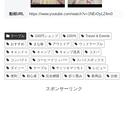
動画URL
https://www.youtube.com/watch?v=1NErOyLZ4m0
テーブル
100円ショップ
100均
Travel & Events
おすすめ
まな板
アウトドア
ウッドテーブル
キャンドゥ
キャンプ
キャンプ道具
コスパ
コンパクト
コーヒードリッパー
スパイスボックス
ダイソー
テーブル
ヤミツキマツモト
レビュー
便利
初心者
完全網羅
折り畳み
新商品
比較
スポンサーリンク