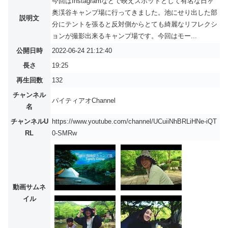
今回はInstagramなどで映えスポットとして有名な日ヶ
奥渓谷キャンプ場に行ってきました。池にせり出した部
説明文
分にテントを張ると反対側からとても綺麗なリフレクシ
ョンが撮影出来るキャンプ場です。今回はモー...
公開日時
2022-06-24 21:12:40
長さ
19:25
再生回数
132
チャンネル
パイティアオChannel
名
チャンネルU
https://www.youtube.com/channel/UCuiiNhBRLiHNe-iQT
RL
0-SMRw
動画サムネ
イル