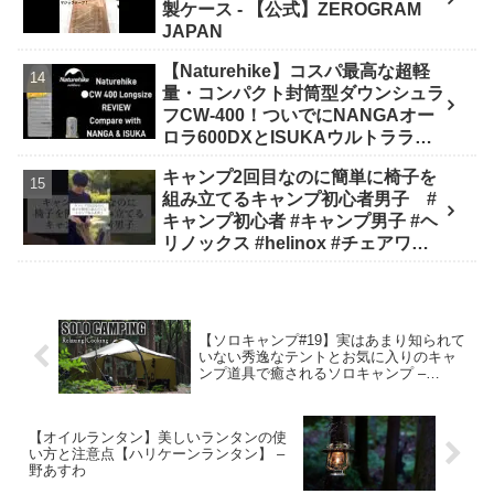
製ケース - 【公式】ZEROGRAM
JAPAN
【Naturehike】コスパ最高な超軽
量・コンパクト封筒型ダウンシュラ
フCW-400！ついでにNANGAオー
ロラ600DXとISUKAウルトラライ
トと比較してみました - 楽とく
キャンプ2回目なのに簡単に椅子を
channel / Ride&Camp
組み立てるキャンプ初心者男子 #
キャンプ初心者 #キャンプ男子 #ヘ
リノックス #helinox #チェアワン #
キャンプ #アウトドア #キャンプギ
ア #キャンプ道具 - キャンプどうで
しょう
【ソロキャンプ#19】実はあまり知られて
いない秀逸なテントとお気に入りのキャ
ンプ道具で癒されるソロキャンプ –
Genya Films
【オイルランタン】美しいランタンの使
い方と注意点【ハリケーンランタン】 –
野あすわ