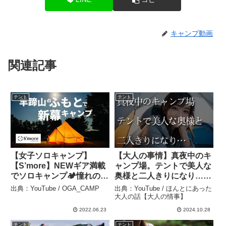
キャンプ動画
関連記事
テント
テント
【女子ソロキャンプ】
【大人の事情】真夜中のキ
【S’more】NEWギア満載
ャンプ場。テントで美人な
でソロキャンプ🏕憧れのベ
奥様と二人きりになり… –
ル型テントは快適過ぎた🧡
ほんとにあった大人の話
出典：YouTube / OGA_CAMP
出典：YouTube / ほんとにあった
– OGA_CAMP
【大人の情事】
大人の話【大人の情事】
2022.06.23
2024.10.28
テント
テント