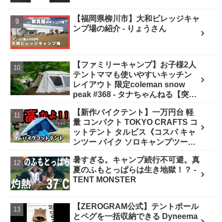
【福岡県柳川市】大和ビレッジキャ
ンプ場の紹介 - りょうさん
【ファミリーキャンプ】お子様2人
テントママも使いやすいキッチン
レイアウト 限定coleman snow
peak #368 - タナちゃんねる【突撃
キャンパー取材】tana camping
【新作バイクテント】一万円台 軽
量 コンパクト TOKYO CRAFTS コ
ットテント タルビス《コスパ キャ
ンツー バイク ソロキャンプツーリ
ング アウトドア 初心者 家族 ファミ
暑すぎる。キャンプ続行不可避。真
リー 選び方》 - ｺﾝﾊﾟｸﾄｷﾞｱ紹介★バ
夏のふもとっぱらは生き地獄！？ -
イク野営部
TENT MONSTER
【ZEROGRAM公式】テントポール
とペグを一括収納できる Dyneema