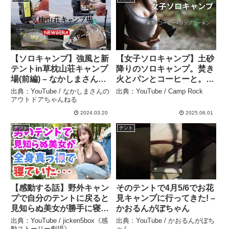
【ソロキャンプ】強風と新
【女子ソロキャンプ】土砂
テントin草枕山荘キャンプ
降りのソロキャンプ。焚き
場(前編) – なかしまさんの
火とパンとコーヒーと。 –
アウトドアちゃんねる
Camp Rock
出典：YouTube / なかしまさんの
出典：YouTube / Camp Rock
アウトドアちゃんねる
2024.03.20
2025.06.01
テント
テント
【感動する話】野外キャン
そのテントで4月5/6でお花
プで自分のテントに戻ると
見キャンプに行ってきた! –
見知らぬ美女が勝手に寝て
かおるんがぼちゃん
いた… – jicken5box《感
出典：YouTube / jicken5box《感
出典：YouTube / かおるんがぼち
動ストーリー劇場》
動ストーリー劇場》
ゃん