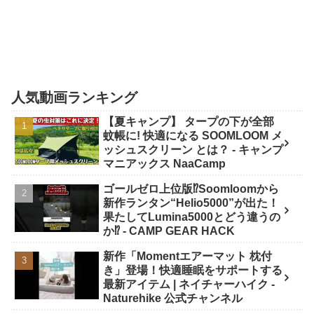
人気動画ランキング
【夏キャンプ】 タープの下が全部
蚊帳に! 快適になる SOOMLOOM メ
ッシュスクリーン とは？ - キャンプ
マニアックス NaaCamp
ゴールゼロ上位版⁉️Soomloomから
新作ランタン“Helio5000”が出た！
果たしてLumina5000とどう違うの
か⁉️ - CAMP GEAR HACK
新作「Momentエアーマット 枕付
き」登場！快適睡眠をサポートする
最新アイテム | ネイチャーハイク -
Naturehike 公式チャンネル