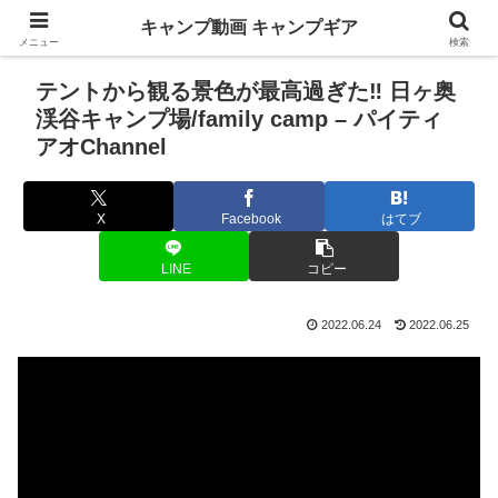
キャンプ動画 キャンプギア
メニュー
検索
テントから観る景色が最高過ぎた‼︎ 日ヶ奥
渓谷キャンプ場/family camp – パイティ
アオChannel
X
Facebook
はてブ
LINE
コピー
2022.06.24
2022.06.25