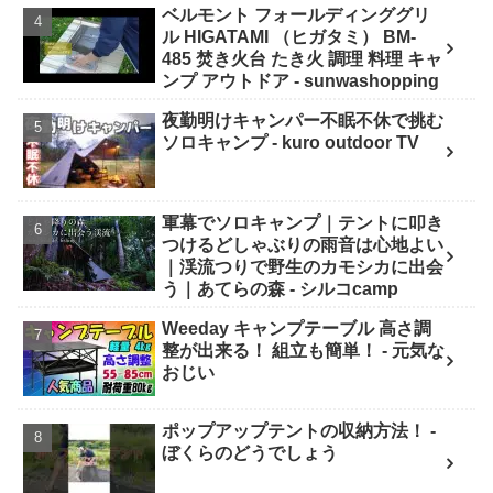
ベルモント フォールディンググリ
ル HIGATAMI （ヒガタミ） BM-
485 焚き火台 たき火 調理 料理 キャ
ンプ アウトドア - sunwashopping
夜勤明けキャンパー不眠不休で挑む
ソロキャンプ - kuro outdoor TV
軍幕でソロキャンプ｜テントに叩き
つけるどしゃぶりの雨音は心地よい
｜渓流つりで野生のカモシカに出会
う｜あてらの森 - シルコcamp
Weeday キャンプテーブル 高さ調
整が出来る！ 組立も簡単！ - 元気な
おじい
ポップアップテントの収納方法！ -
ぼくらのどうでしょう