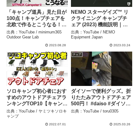
「キャンプ道具」見た目が
NEMO スターゲイズ™️ リ
100点！キャンプチェアを
クライニング キャンプチ
北欧で作るとこうなる！
ェア (2023) 機能説明｜
SITPACKのコンパクトチ
Stargaze™️ Recliner
出典：YouTube / minimum365
出典：YouTube / NEMO
ェア デザイン優秀！キャ
Reclining Camp Chair –
Outdoor Gear Lab
Equipment Japan
ンプギア ソロキャンプ
NEMO Equipment Japan
2023.08.28
2023.03.24
sitpack campster 2 –
チェア
チェア
minimum365 Outdoor
Gear Lab
ソロキャンプ初心者におす
ダイソーで便利グッズ。折
すめのアウトドアチェアラ
りたたみアウトドアチェア
ンキングTOP10【キャンプ
500円！ #daiso #ダイソー
道具】 – ヤミツキソロキャ
#百均 #便利グッズ #便利ア
出典：YouTube / ヤミツキソロキ
出典：YouTube / toru0305
ンプ
イテム #100円ショップ
ャンプ
#youtubeshorts #shorts
2022.07.01
2025.03.26
– toru0305