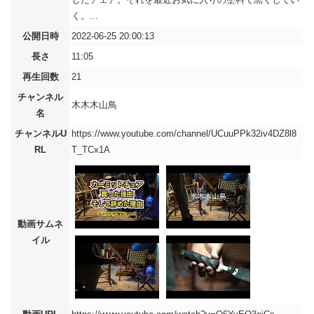
く。...
公開日時
2022-06-25 20:00:13
長さ
11:05
再生回数
21
チャンネル
木木木山鳥
名
チャンネルU
https://www.youtube.com/channel/UCuuPPk32iv4DZ8l8
RL
T_TCx1A
動画サムネ
イル