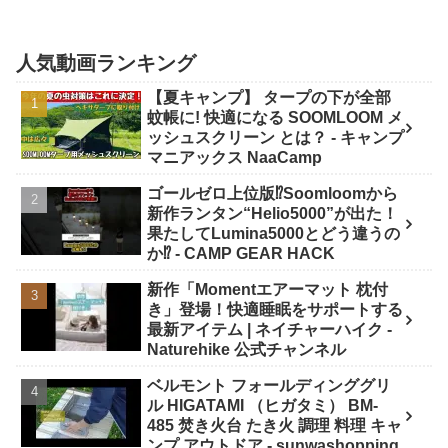
人気動画ランキング
【夏キャンプ】 タープの下が全部
蚊帳に! 快適になる SOOMLOOM メ
ッシュスクリーン とは？ - キャンプ
マニアックス NaaCamp
ゴールゼロ上位版⁉️Soomloomから
新作ランタン“Helio5000”が出た！
果たしてLumina5000とどう違うの
か⁉️ - CAMP GEAR HACK
新作「Momentエアーマット 枕付
き」登場！快適睡眠をサポートする
最新アイテム | ネイチャーハイク -
Naturehike 公式チャンネル
ベルモント フォールディンググリ
ル HIGATAMI （ヒガタミ） BM-
485 焚き火台 たき火 調理 料理 キャ
ンプ アウトドア - sunwashopping