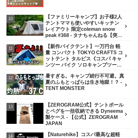
【ファミリーキャンプ】お子様2人
テントママも使いやすいキッチン
レイアウト 限定coleman snow
peak #368 - タナちゃんねる【突撃
キャンパー取材】tana camping
【新作バイクテント】一万円台 軽
量 コンパクト TOKYO CRAFTS コ
ットテント タルビス《コスパ キャ
ンツー バイク ソロキャンプツーリ
ング アウトドア 初心者 家族 ファミ
暑すぎる。キャンプ続行不可避。真
リー 選び方》 - ｺﾝﾊﾟｸﾄｷﾞｱ紹介★バ
夏のふもとっぱらは生き地獄！？ -
イク野営部
TENT MONSTER
【ZEROGRAM公式】テントポール
とペグを一括収納できる Dyneema
製ケース - 【公式】ZEROGRAM
JAPAN
【Naturehike】コスパ最高な超軽