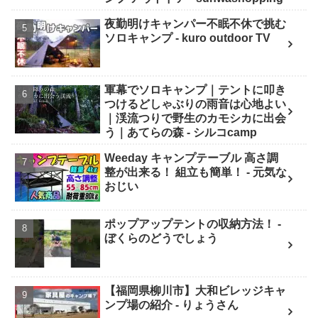
夜勤明けキャンパー不眠不休で挑む
ソロキャンプ - kuro outdoor TV
軍幕でソロキャンプ｜テントに叩き
つけるどしゃぶりの雨音は心地よい
｜渓流つりで野生のカモシカに出会
う｜あてらの森 - シルコcamp
Weeday キャンプテーブル 高さ調
整が出来る！ 組立も簡単！ - 元気な
おじい
ポップアップテントの収納方法！ -
ぼくらのどうでしょう
【福岡県柳川市】大和ビレッジキャ
ンプ場の紹介 - りょうさん