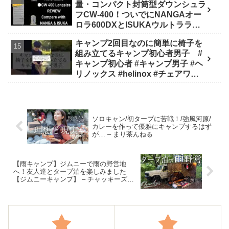
量・コンパクト封筒型ダウンシュラ
フCW-400！ついでにNANGAオー
ロラ600DXとISUKAウルトラライ
トと比較してみました - 楽とく
キャンプ2回目なのに簡単に椅子を
channel / Ride&Camp
組み立てるキャンプ初心者男子 #
キャンプ初心者 #キャンプ男子 #ヘ
リノックス #helinox #チェアワン #
キャンプ #アウトドア #キャンプギ
ア #キャンプ道具 - キャンプどうで
しょう
ソロキャン/初タープに苦戦！/強風河原/
カレーを作って優雅にキャンプするはず
が… – まり茶んねる
【雨キャンプ】ジムニーで雨の野営地
へ！友人達とタープ泊を楽しみました
【ジムニーキャンプ】 – チャッキーズ
[chuckys]