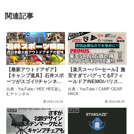
関連記事
チェア
チェア
【最新アウトドアギア】
【楽天スーパーセール】激
【キャンプ道具】石井スポ
安すぎてバグってる⁉︎フィ
ーツがスゴイ!!チャンネル
ールドア/NEMO/バリステ
登録宜しくお願い致します
ィクスがガチで買い！最大
出典：YouTube / HEE HEE楽し
出典：YouTube / CAMP GEAR
– HEE HEE楽しむチャン
78%オフの楽天・Amazon
むチャンネル
HACK
ネル
お買い得キャンプギア30選
2021.10.24
2024.06.05
【キャンプギア】ヘリノッ
チェア
チェア
クス,コールマン – CAMP
GEAR HACK