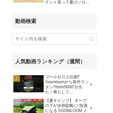
テント張って夏のソロキ
ャンプ – エセキャンパー
Hideki
動画検索
人気動画ランキング（週間）
ゴールゼロ上位版⁉️
Soomloomから新作ラン
タン“Helio5000”が出
た！果たして
Lumina5000とどう違う
【夏キャンプ】 タープ
のか⁉️ - CAMP GEAR
の下が全部蚊帳に! 快適
HACK
になる SOOMLOOM メ