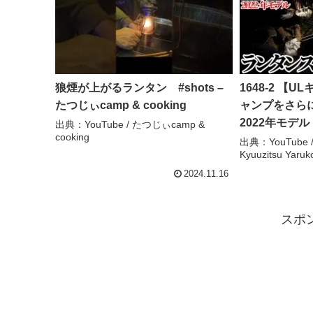
狼煙が上がるランタン #shots –
1648-2 【
たつじぃcamp & cooking
ャンプをさらに
2022年モデ
出典：YouTube / たつじぃcamp &
cooking
ち込み式紹介(
出典：YouTube
Kyuuzitsu Yaruk
と / Kyuuzits
2024.11.16
スポ