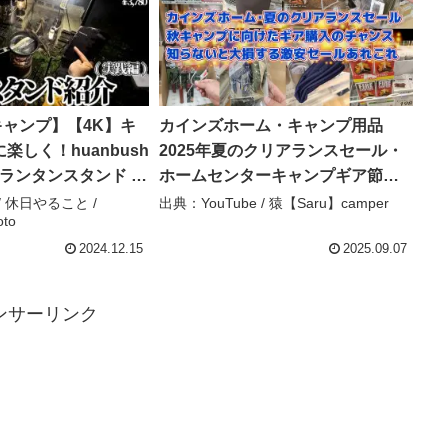
ULキャンプ】【4K】キ
カインズホーム・キャンプ用品
楽しく！huanbush
2025年夏のクリアランスセール・
ル ランタンスタンド 打
ホームセンターキャンプギア節約
実践編) – 休日やるこ
術・チタンペグ・LEDランタン・
 / 休日やること /
出典：YouTube / 猿【Saru】camper
oto
u Yarukoto
焚き火台・ランタンケース・ファ
イアーライターなど – 猿【Saru】
2024.12.15
2025.09.07
camper
ンサーリンク