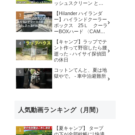
ッシュスクリーン と
は？ - キャンプマニアッ
【Hilander ハイランダ
クス NaaCamp
ー】ハイランドクーラー
ボックス 25Ｌ クーラ
ーBOXハード 〈CAMP
MARKET キャンプマー
【キャンプ】ラップでテ
ケットオンラインショッ
ント作って野宿したら腰
プ〉商品紹介動画 -
逝った - ハイサイ探偵団
CAMP MARKET
の休日
コットンてんと、夏は地
獄やで。 - 車中泊避難所
人気動画ランキング（月間）
【夏キャンプ】 タープ
の下が全部蚊帳に! 快適