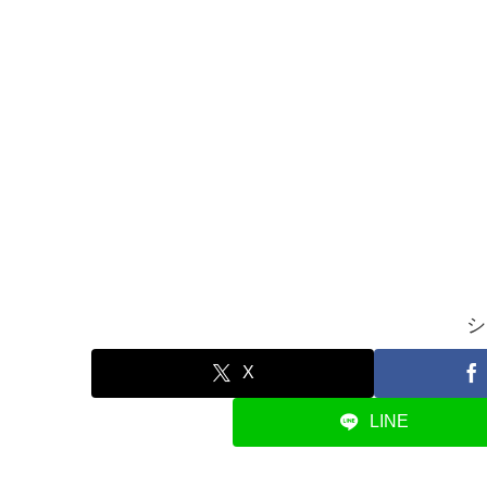
シ
X
LINE