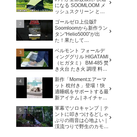
になる SOOMLOOM メ
ッシュスクリーン と
は？ - キャンプマニアッ
ゴールゼロ上位版⁉️
クス NaaCamp
Soomloomから新作ラン
タン“Helio5000”が出
た！果たして
Lumina5000とどう違う
ベルモント フォールデ
のか⁉️ - CAMP GEAR
ィンググリル HIGATAMI
HACK
（ヒガタミ） BM-485 焚
き火台 たき火 調理 料理
キャンプ アウトドア -
新作「Momentエアーマ
sunwashopping
ット 枕付き」登場！快
適睡眠をサポートする最
新アイテム | ネイチャー
ハイク - Naturehike 公式
軍幕でソロキャンプ｜テ
チャンネル
ントに叩きつけるどしゃ
ぶりの雨音は心地よい｜
渓流つりで野生のカモシ
カに出会う｜あてらの森