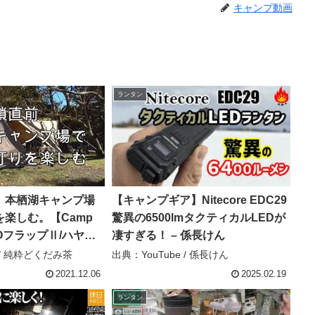
キャンプ動画
ランタン
、本栖湖キャンプ場
【キャンプギア】Nitecore EDC29
楽しむ。【Camp
驚異の6500lmタクティカルLEDが
EVOフラップⅡ/ハヤブ
凄すぎる！ – 係長けん
ンプ/風避け/風対策/
 / 純粋どくだみ茶
出典：YouTube / 係長けん
場/ランタン/ポタリ
2021.12.06
2025.02.19
純粋どくだみ茶
ランタン