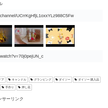
ル
m/channel/UCrrKgHfjL1oxxYLz988C5Fw
m/watch?v=70j0pejUN_c
ドア
キャンドル
グランピング
ダイソー
ダイソー 購入品
手作り
押し花
ンサーリンク