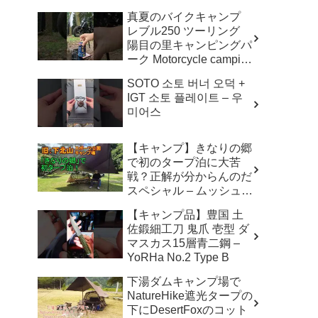
真夏のバイクキャンプ
レブル250 ツーリング
陽目の里キャンピングパ
ーク Motorcycle camping
Reble250 Summer. –
SOTO 소토 버너 오덕 +
Motorcycle Camping
IGT 소토 플레이트 – 우
MUGI 麦焼酎二十度ロッ
미어스
ク バイク キャンプ
【キャンプ】きなりの郷
で初のタープ泊に大苦
戦？正解が分からんのだ
スペシャル – ムッシュ
ルーム / Mussyu Room
【キャンプ品】豊国 土
佐鍛細工刀 鬼爪 壱型 ダ
マスカス15層青二鋼 –
YoRHa No.2 Type B
下湯ダムキャンプ場で
NatureHike遮光タープの
下にDesertFoxのコット