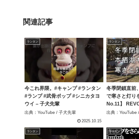
関連記事
ランタン
ランタン
今これ界隈。#キャンプ #ランタン
冬季閉鎖直前
#ランプ #武骨ポップ #シニカタヨ
で寒さと灯りを
ウイ – 子犬先輩
No.11】 R
サテント/キャ
出典：YouTube / 子犬先輩
出典：YouTube
本栖湖キャンプ
2025.10.15
ーライト – 
ランタン
ランタン