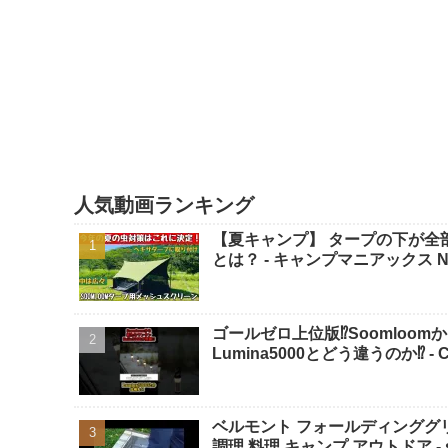
人気動画ランキング
【夏キャンプ】 タープの下が全部
とは？ - キャンプマニアックス N
ゴールゼロ上位版⁉️Soomloom
Lumina5000とどう違うのか⁉️ - 
ベルモント フォールディンググリル 
調理 料理 キャンプ アウトドア - su