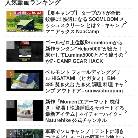
人気動画ランキング
【夏キャンプ】 タープの下が全部
蚊帳に! 快適になる SOOMLOOM メ
ッシュスクリーン とは？ - キャンプ
マニアックス NaaCamp
ゴールゼロ上位版⁉️Soomloomから
新作ランタン“Helio5000”が出た！
果たしてLumina5000とどう違うの
か⁉️ - CAMP GEAR HACK
ベルモント フォールディンググリ
ル HIGATAMI （ヒガタミ） BM-
485 焚き火台 たき火 調理 料理 キャ
ンプ アウトドア - sunwashopping
新作「Momentエアーマット 枕付
き」登場！快適睡眠をサポートする
最新アイテム | ネイチャーハイク -
Naturehike 公式チャンネル
軍幕でソロキャンプ｜テントに叩き
つけるどしゃぶりの雨音は心地よい