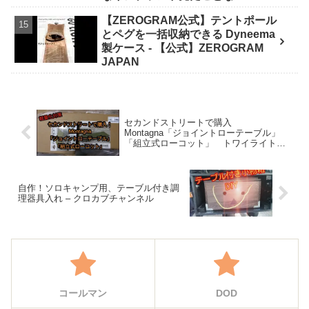
発【FIELDSTYLE】 - よすけの
【ZEROGRAM公式】テントポール
Outdoor News24
とペグを一括収納できる Dyneema
製ケース - 【公式】ZEROGRAM
JAPAN
セカンドストリートで購入
Montagna「ジョイントローテーブル」
「組立式ローコット」 トワイライトキ
ャンプ課 – 柴田哲也
自作！ソロキャンプ用、テーブル付き調
理器具入れ – クロカブチャンネル
コールマン
DOD