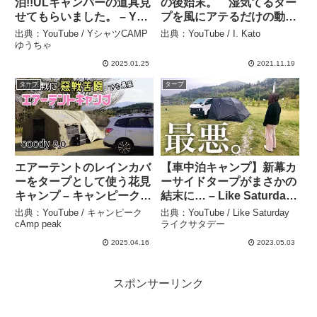
泊!!ULキャンパーの道具見
の後始末。 湿気てるター
せてもらいました。 – Yシ
プを風にアテるだけの動
ャツCAMPゆうちゃ
画。＝Coleman Para
出典：YouTube / YシャツCAMP
出典：YouTube / I. Kato
TarpⅡ＝ – I. Kato
ゆうちゃ
2025.01.25
2021.11.19
タープ
タープ
エアーテントのレインカバ
【車中泊キャンプ】新幕カ
ーをタープとして使う花見
ーサイドタープがまさかの
キャンプ – キャンピーク
結末に… – Like Saturday
cAmp peak
ライクサタデー
出典：YouTube / キャンピーク
出典：YouTube / Like Saturday
cAmp peak
ライクサタデー
2025.04.16
2023.05.03
スポンサーリンク