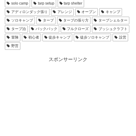
solo camp
tarp setup
tarp shelter
アディロンダック張り
アレンジ
オープン
キャンプ
ソロキャンプ
タープ
タープの張り方
タープシェルター
タープ泊
バックパック
フルクローズ
ブッシュクラフト
冒険
初心者
徒歩キャンプ
徒歩ソロキャンプ
設営
野営
スポンサーリンク