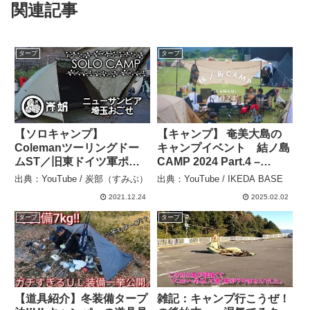
関連記事
タープ
タープ
【ソロキャンプ】
【キャンプ】 奄美大島の
Colemanツーリングドー
キャンプイベント 結ノ島
ムST／旧東ドイツ軍ポン
CAMP 2024 Part.4 –
チョタープ《ニューサンピ
IKEDA BASE
出典：YouTube / 炭部（すみぶ）
出典：YouTube / IKEDA BASE
ア埼玉おごせ》 – 炭部（す
2021.12.24
2025.02.02
みぶ）
タープ
タープ
【道具紹介】冬装備タープ
雑記：キャンプ行こうぜ！