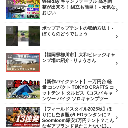
Weeday キャンプテーブル 高さ調
整が出来る！ 組立も簡単！ - 元気な
おじい
ポップアップテントの収納方法！ -
ぼくらのどうでしょう
【福岡県柳川市】大和ビレッジキャ
ンプ場の紹介 - りょうさん
【新作バイクテント】一万円台 軽
量 コンパクト TOKYO CRAFTS コ
ットテント タルビス《コスパ キャ
ンツー バイク ソロキャンプツーリ
ング アウトドア 初心者 家族 ファミ
【フィールドスタイル2025秋】ほ
リー 選び方》 - ｺﾝﾊﾟｸﾄｷﾞｱ紹介★バ
りにし空き瓶がLEDランタンに？
イク野営部
Soomloom爆安1万円テント？こん
なギアブランド見たことない13連