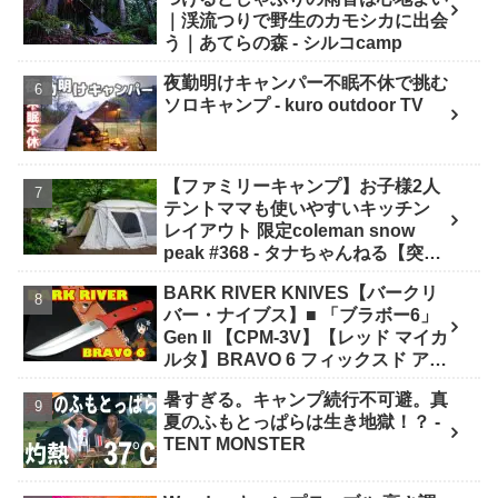
｜渓流つりで野生のカモシカに出会
う｜あてらの森 - シルコcamp
夜勤明けキャンパー不眠不休で挑む
ソロキャンプ - kuro outdoor TV
【ファミリーキャンプ】お子様2人
テントママも使いやすいキッチン
レイアウト 限定coleman snow
peak #368 - タナちゃんねる【突撃
キャンパー取材】tana camping
BARK RIVER KNIVES【バークリ
バー・ナイブス】■ 「ブラボー6」
Gen II 【CPM-3V】【レッド マイカ
ルタ】BRAVO 6 フィックスド アメ
リカ製 - ナイフショップ グローイン
暑すぎる。キャンプ続行不可避。真
グ！
夏のふもとっぱらは生き地獄！？ -
TENT MONSTER