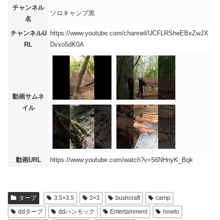
チャンネル
ソロキャンプ黒
名
チャンネルU
https://www.youtube.com/channel/UCFLRSheEBxZwJX
RL
Dvxo5dK0A
動画サムネ
イル
動画URL
https://www.youtube.com/watch?v=56NHnyK_Bqk
タープ
3.5×3.5
3×3
bushcraft
camp
ddタープ
ddハンモック
Entertainment
howto