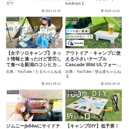
【動チェク！】 – ギュイー
憩やバイクキャンプに最
ガワ
kurukoya 】
ントクガワ
適！#バイク＃ツーリング
2021.12.25
2024.12.01
＃アウトドア#テーブル#キ
テーブル
テーブル
ャンプ#バイクキャンプ –
くるこや【 kurukoya 】
【女子ソロキャンプ】ネッ
アウトドア・キャンプに使
ト情報と違ったけど苦労し
える小さいテーブル
て食べる新潟のコシヒカリ
Cascade Wild ULフォール
おにぎりが最高！【新潟県
ディングテーブル – 登山道
出典：YouTube / たるちゃんねる
出典：YouTube / 登山道ちゃんね
の無料キャンプ場】 – たる
ちゃんねる
る
ちゃんねる
2021.09.21
2022.09.15
テーブル
テーブル
ジムニーjb64wにサイドテ
【キャンプDIY】低予算！