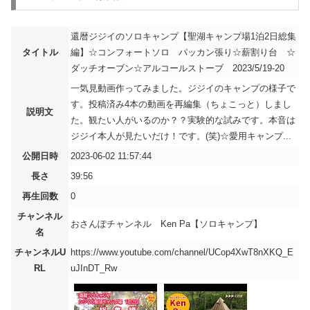
還暦ジジイのソロキャンプ【聖湖キャンプ場1泊2日総集
タイトル
編】☆コンフォートソロ パッカン張り☆薪割り台 ☆
ダッチオーブン☆アルコールストーブ 2023/5/19-20
一気見動画作ってみました。ジジイのキャンプの様子で
す。投稿済み4本の動画を再編集（ちょこっと）しまし
説明文
た。観たい人がいるのか？？実験的な試みです。本音は
ジジイ本人が見たいだけ！です。(笑)☆愛用キャンプ...
公開日時
2023-06-02 11:57:44
長さ
39:56
再生回数
0
チャンネル
おさんぽチャンネル Ken Pa【ソロキャンプ】
名
チャンネルU
https://www.youtube.com/channel/UCop4XwT8nXKQ_E
RL
uJInDT_Rw