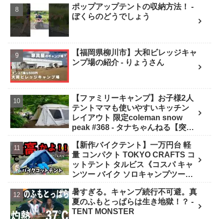
ポップアップテントの収納方法！ -
ぼくらのどうでしょう
【福岡県柳川市】大和ビレッジキャ
ンプ場の紹介 - りょうさん
【ファミリーキャンプ】お子様2人
テントママも使いやすいキッチン
レイアウト 限定coleman snow
peak #368 - タナちゃんねる【突撃
キャンパー取材】tana camping
【新作バイクテント】一万円台 軽
量 コンパクト TOKYO CRAFTS コ
ットテント タルビス《コスパ キャ
ンツー バイク ソロキャンプツーリ
ング アウトドア 初心者 家族 ファミ
暑すぎる。キャンプ続行不可避。真
リー 選び方》 - ｺﾝﾊﾟｸﾄｷﾞｱ紹介★バ
夏のふもとっぱらは生き地獄！？ -
イク野営部
TENT MONSTER