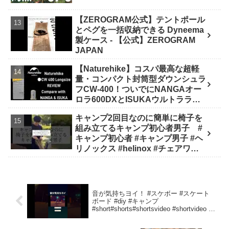
【ZEROGRAM公式】テントポール
とペグを一括収納できる Dyneema
製ケース - 【公式】ZEROGRAM
JAPAN
【Naturehike】コスパ最高な超軽
量・コンパクト封筒型ダウンシュラ
フCW-400！ついでにNANGAオー
ロラ600DXとISUKAウルトラライ
トと比較してみました - 楽とく
キャンプ2回目なのに簡単に椅子を
channel / Ride&Camp
組み立てるキャンプ初心者男子 #
キャンプ初心者 #キャンプ男子 #ヘ
リノックス #helinox #チェアワン #
キャンプ #アウトドア #キャンプギ
ア #キャンプ道具 - キャンプどうで
しょう
音が気持ちヨイ！ #スケボー #スケート
ボード #diy #キャンプ
#short#shorts#shortsvideo #shortvideo –
多趣味野郎