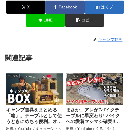
X
Facebook
はてブ
LINE
コピー
キャンプ動画
関連記事
テーブル
テーブル
キャンプ道具をまとめる
まさか、アレが⁉️バイクテ
「箱」。テーブルとして使
ーブルに早変わり‼️バイク
うときにめちゃ便利。オリ
への愛着マシマシ確実‼️な
コンシェルフを紹介しよう
テーブル。ツーリングの休
出典：YouTube / ギュイーントク
出典：YouTube / くるこや【