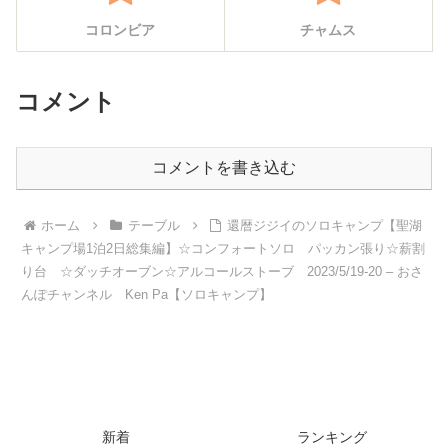
コロンビア
チャムス
コメント
コメントを書き込む
ホーム
テーブル
還暦ジジイのソロキャンプ【聖湖
キャンプ場1泊2日総集編】☆コンフォートソロ パッカン張り☆薪割
り台 ☆ダッチオーブン☆アルコールストーブ 2023/5/19-20 – おさ
んぽチャンネル Ken Pa【ソロキャンプ】
新着
ランキング