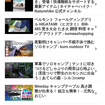
き」登場！快適睡眠をサポートする
最新アイテム | ネイチャーハイク -
Naturehike 公式チャンネル
ベルモント フォールディンググリ
ル HIGATAMI （ヒガタミ） BM-
485 焚き火台 たき火 調理 料理 キャ
ンプ アウトドア - sunwashopping
夜勤明けキャンパー不眠不休で挑む
ソロキャンプ - kuro outdoor TV
軍幕でソロキャンプ｜テントに叩き
つけるどしゃぶりの雨音は心地よい
｜渓流つりで野生のカモシカに出会
う｜あてらの森 - シルコcamp
Weeday キャンプテーブル 高さ調
整が出来る！ 組立も簡単！ - 元気な
おじい