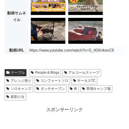
動画サムネ
イル
動画URL
https://www.youtube.com/watch?v=G_4GKnkesC8
テーブル
People & Blogs
アルコールストーブ
アレンジ張り
コンフォートソロ
サーカスTC
ソロキャンプ
ダッチオーブン
斧
聖湖キャンプ場
薪割り台
スポンサーリンク