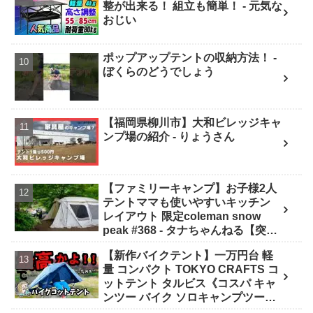
整が出来る！ 組立も簡単！ - 元気な
おじい
ポップアップテントの収納方法！ -
ぼくらのどうでしょう
【福岡県柳川市】大和ビレッジキャ
ンプ場の紹介 - りょうさん
【ファミリーキャンプ】お子様2人
テントママも使いやすいキッチン
レイアウト 限定coleman snow
peak #368 - タナちゃんねる【突撃
キャンパー取材】tana camping
【新作バイクテント】一万円台 軽
量 コンパクト TOKYO CRAFTS コ
ットテント タルビス《コスパ キャ
ンツー バイク ソロキャンプツーリ
ング アウトドア 初心者 家族 ファミ