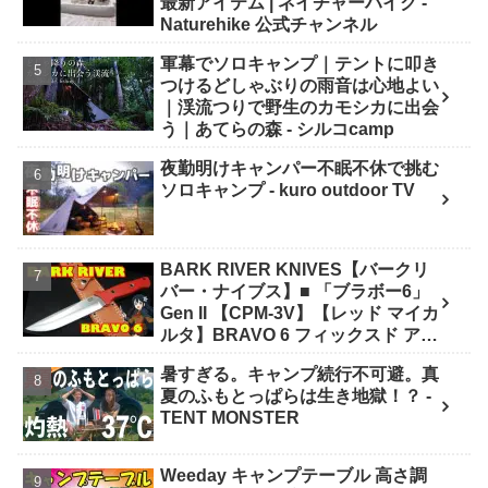
最新アイテム | ネイチャーハイク -
Naturehike 公式チャンネル
軍幕でソロキャンプ｜テントに叩き
つけるどしゃぶりの雨音は心地よい
｜渓流つりで野生のカモシカに出会
う｜あてらの森 - シルコcamp
夜勤明けキャンパー不眠不休で挑む
ソロキャンプ - kuro outdoor TV
BARK RIVER KNIVES【バークリ
バー・ナイブス】■ 「ブラボー6」
Gen II 【CPM-3V】【レッド マイカ
ルタ】BRAVO 6 フィックスド アメ
リカ製 - ナイフショップ グローイン
暑すぎる。キャンプ続行不可避。真
グ！
夏のふもとっぱらは生き地獄！？ -
TENT MONSTER
Weeday キャンプテーブル 高さ調