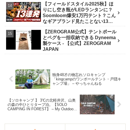
【フィールドスタイル2025秋】ほ
リー 選び方》 - ｺﾝﾊﾟｸﾄｷﾞｱ紹介★バ
りにし空き瓶がLEDランタンに？
イク野営部
Soomloom爆安1万円テント？こん
なギアブランド見たことない13連
発【FIELDSTYLE】 - よすけの
【ZEROGRAM公式】テントポール
Outdoor News24
とペグを一括収納できる Dyneema
製ケース - 【公式】ZEROGRAM
JAPAN
独身48才の物忘れソロキャンプ
「kingcampのワンポールテント・戸隠キ
ャンプ場」 – やっちゃんねる
【ソロキャンプ 】 3℃の北軽井沢、山奥
の森の中ひとりタープ泊。【SOLO
CAMPING IN FOREST】 – My Outdoor
Style