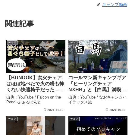
キャンプ動画
関連記事
チェア
チェア
【BUNDOK】焚火チェア
コールマン新キャンプギア
はほぼ地べたで火の粉も怖
『ヒーリングチェア
くない快適椅子だった –
NXHB』と【白馬】満喫キ
Falcon on the Pond -ふぁ
ャンプ – なおキャン△ハイ
出典：YouTube / Falcon on the
出典：YouTube / なおキャン△ハ
るぽんど
ラックス旅
Pond -ふぁるぽんど
イラックス旅
2021.11.13
2024.10.19
チェア
チェア