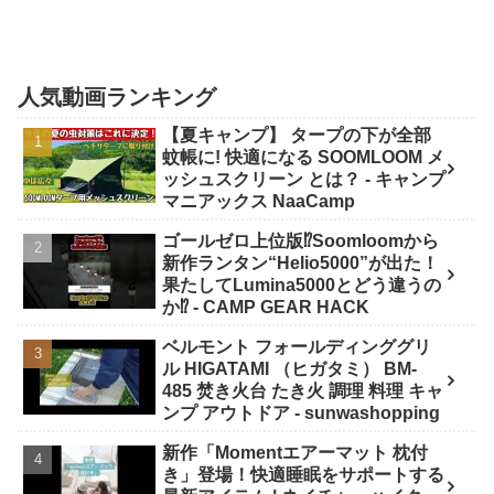
人気動画ランキング
【夏キャンプ】 タープの下が全部
蚊帳に! 快適になる SOOMLOOM メ
ッシュスクリーン とは？ - キャンプ
マニアックス NaaCamp
ゴールゼロ上位版⁉️Soomloomから
新作ランタン“Helio5000”が出た！
果たしてLumina5000とどう違うの
か⁉️ - CAMP GEAR HACK
ベルモント フォールディンググリ
ル HIGATAMI （ヒガタミ） BM-
485 焚き火台 たき火 調理 料理 キャ
ンプ アウトドア - sunwashopping
新作「Momentエアーマット 枕付
き」登場！快適睡眠をサポートする