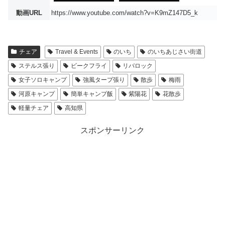
動画URL
https://www.youtube.com/watch?v=K9mZ147D5_k
チェア
Travel & Events
のいち
のいちあじさい街道
ステルス張り
ビークフライ
リバロック
女子ソロキャンプ
強風タープ張り
散歩
梅雨
河原キャンプ
簡単キャンプ飯
紫陽花
花散歩
軽量チェア
高知県
スポンサーリンク