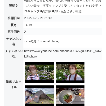
梅雨入りしましたが、晴れ間を縫って香南市野市町であ
説明文
じさい散歩、河原キャンプを楽しんできました♪#女子ソ
ロキャンプ #高知県 #のいちあじさい街道...
公開日時
2022-06-19 21:31:43
長さ
14:19
再生回数
2
チャンネル
ハレの庭「Special place」
名
チャンネルU
https://www.youtube.com/channel/UCWVgd00tsT9_pk6v
RL
LUhqhgw
動画サムネ
イル