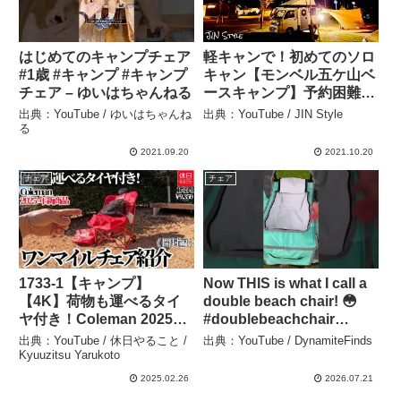
はじめてのキャンプチェア
軽キャンで！初めてのソロ
#1歳 #キャンプ #キャンプ
キャン【モンベル五ケ山ベ
チェア – ゆいはちゃんねる
ースキャンプ】予約困難・
九州で大人気キャンプ場！
出典：YouTube / ゆいはちゃんね
出典：YouTube / JIN Style
人気の秘密を体感してみ
る
た！！ – JIN Style
2021.09.20
2021.10.20
チェア
チェア
1733-1【キャンプ】
Now THIS is what I call a
【4K】荷物も運べるタイ
double beach chair! 😳
ヤ付き！Coleman 2025年
#doublebeachchair
新商品 ワンマイルチェア
#doublecampingchair
出典：YouTube / 休日やること /
出典：YouTube / DynamiteFinds
紹介(開封編) – 休日やるこ
#beachchair –
Kyuuzitsu Yarukoto
と / Kyuuzitsu Yarukoto
DynamiteFinds
2025.02.26
2026.07.21