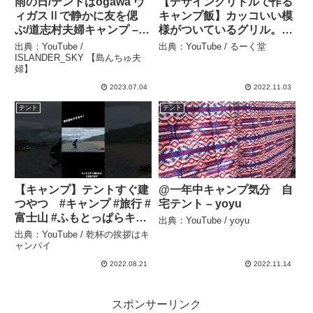
雨の日/テントはogawa ヴ
【デザイングリドルで作る
ィガスⅡで静かに友を偲
キャンプ飯】カッコいい模
ぶ/道志村夫婦キャンプ –
様がついているグリル。か
ISLANDER_SKY 【島んち
っこよくて使いやすいキャ
出典：YouTube /
出典：YouTube / るーく堂
ゅ夫婦】
ンプギア。#KZM#デザイ
ISLANDER_SKY 【島んちゅ夫
婦】
ングリドル#グリドル#鉄板
#キャンプ飯#アウトドア#
2023.07.04
2022.11.03
キャンプ – るーく堂
テント
テント
【キャンプ】テントすぐ建
@一年中キャンプ気分 自
つやつ #キャンプ #旅行 #
宅テント – yoyu
富士山 #ふもとっぱらキャ
出典：YouTube / yoyu
ンプ場 #おっさん
出典：YouTube / 乾杯の挨拶はキ
#shorts – 乾杯の挨拶はキ
ャンパイ
ャンパイ
2022.08.21
2022.11.14
スポンサーリンク