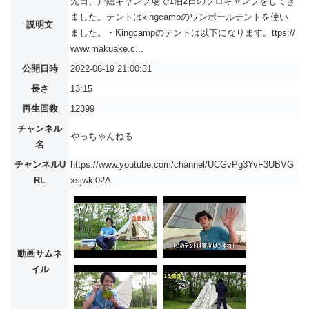
先日、戸隠キャンプ場で1泊2日のソロキャンプをしてき
ました。テントはkingcampのワンポールテントを使い
説明文
ました。・Kingcampのテントは以下になります。ttps://
www.makuake.c...
公開日時
2022-06-19 21:00:31
長さ
13:15
再生回数
12399
チャンネル
やっちゃんねる
名
チャンネルU
https://www.youtube.com/channel/UCGvPg3YvF3UBVG
RL
xsjwkl02A
動画サムネ
イル