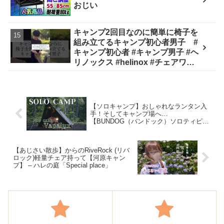
おじい
キャンプ2回目なのに簡単に椅子を
組み立てるキャンプ初心者男子 #
キャンプ初心者 #キャンプ男子 #ヘ
リノックス #helinox #チェアワン #
キャンプ #アウトドア #キャンプギ
ア #キャンプ道具 - キャンプどうで
しょう
【ソロキャンプ】おしゃれなランタン入
手！そしてキャンプ場へ…
【BUNDOG（バンドック）ソロティピー
1TC】【Vapalux(ヴェイパラック
ス)M320】【北海道キャンプ】【朱鞠内
湖畔キャンプ場】 – そこ薪Camp
【あじさい散歩】からのRiveRock (リバ
ロック)軽量チェア持って【河原キャン
プ】 – ハレの庭「Special place」