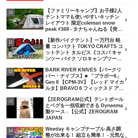
【ファミリーキャンプ】お子様2人
テントママも使いやすいキッチン
レイアウト 限定coleman snow
peak #368 - タナちゃんねる【突撃
キャンパー取材】tana camping
【新作バイクテント】一万円台 軽
量 コンパクト TOKYO CRAFTS コ
ットテント タルビス《コスパ キャ
ンツー バイク ソロキャンプツーリ
ング アウトドア 初心者 家族 ファミ
BARK RIVER KNIVES【バークリ
リー 選び方》 - ｺﾝﾊﾟｸﾄｷﾞｱ紹介★バ
バー・ナイブス】■ 「ブラボー6」
イク野営部
Gen II 【CPM-3V】【レッド マイカ
ルタ】BRAVO 6 フィックスド アメ
リカ製 - ナイフショップ グローイン
【ZEROGRAM公式】テントポール
グ！
とペグを一括収納できる Dyneema
製ケース - 【公式】ZEROGRAM
JAPAN
Weeday キャンプテーブル 高さ調
整が出来る！ 組立も簡単！ - 元気な