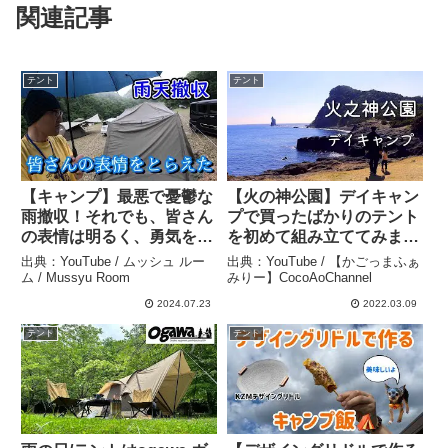
関連記事
テント
テント
【キャンプ】最悪で憂鬱な
【火の神公園】デイキャン
雨撤収！それでも、皆さん
プで買ったばかりのテント
の表情は明るく、勇気をも
を初めて組み立ててみまし
らえるものであった・・・
た！絶景に心が洗われた週
出典：YouTube / ムッシュ ルー
出典：YouTube / 【かごっまふぁ
– ムッシュ ルーム /
末vlog 子育て | 鹿児島 | 自
ム / Mussyu Room
みりー】CocoAoChannel
Mussyu Room
然 – 【かごっまふぁみり
2024.07.23
2022.03.09
ー】CocoAoChannel
テント
テント