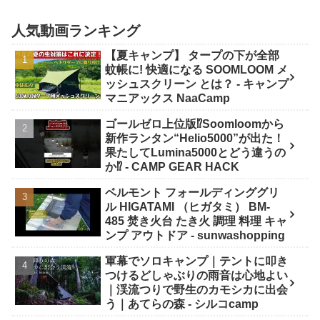
人気動画ランキング
【夏キャンプ】 タープの下が全部
蚊帳に! 快適になる SOOMLOOM メ
ッシュスクリーン とは？ - キャンプ
マニアックス NaaCamp
ゴールゼロ上位版⁉️Soomloomから
新作ランタン“Helio5000”が出た！
果たしてLumina5000とどう違うの
か⁉️ - CAMP GEAR HACK
ベルモント フォールディンググリ
ル HIGATAMI （ヒガタミ） BM-
485 焚き火台 たき火 調理 料理 キャ
ンプ アウトドア - sunwashopping
軍幕でソロキャンプ｜テントに叩き
つけるどしゃぶりの雨音は心地よい
｜渓流つりで野生のカモシカに出会
う｜あてらの森 - シルコcamp