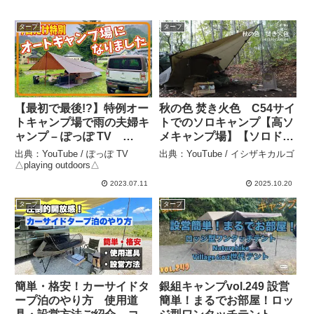
タープ
タープ
【最初で最後!?】特例オー
秋の色 焚き火色 C54サイ
トキャンプ場で雨の夫婦キ
トでのソロキャンプ【高ソ
ャンプ – ぽっぽ TV
メキャンプ場】【ソロドー
△playing outdoors△
ムとタープ】 – イシザキカ
出典：YouTube / ぽっぽ TV
出典：YouTube / イシザキカルゴ
ルゴ
△playing outdoors△
2023.07.11
2025.10.20
タープ
タープ
簡単・格安！カーサイドタ
銀組キャンプvol.249 設営
ープ泊のやり方 使用道
簡単！まるでお部屋！ロッ