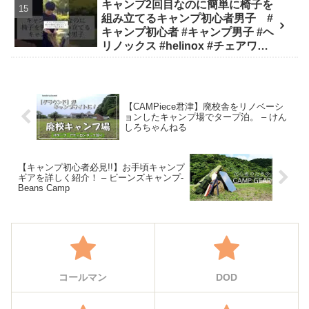
キャンプ2回目なのに簡単に椅子を
channel / Ride&Camp
組み立てるキャンプ初心者男子 #
キャンプ初心者 #キャンプ男子 #ヘ
リノックス #helinox #チェアワン #
キャンプ #アウトドア #キャンプギ
ア #キャンプ道具 - キャンプどうで
しょう
【CAMPiece君津】廃校舎をリノベーシ
ョンしたキャンプ場でタープ泊。 – けん
しろちゃんねる
【キャンプ初心者必見!!】お手頃キャンプ
ギアを詳しく紹介！ – ビーンズキャンプ-
Beans Camp
コールマン
DOD