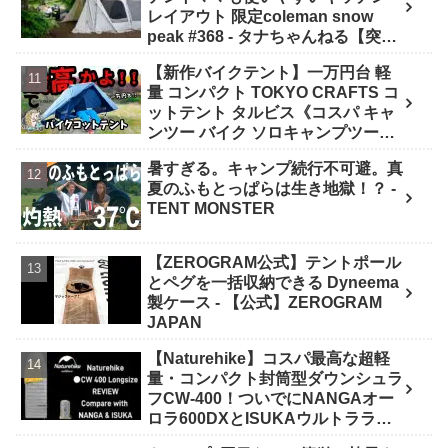
レイアウト 限定coleman snow
peak #368 - タナちゃんねる【突撃
キャンパー取材】tana camping
【新作バイクテント】一万円台 軽
量 コンパクト TOKYO CRAFTS コ
ットテント タルビス《コスパ キャ
ンツー バイク ソロキャンプツーリ
ング アウトドア 初心者 家族 ファミ
暑すぎる。キャンプ続行不可避。真
リー 選び方》 - ｺﾝﾊﾟｸﾄｷﾞｱ紹介★バ
夏のふもとっぱらは生き地獄！？ -
イク野営部
TENT MONSTER
【ZEROGRAM公式】テントポール
とペグを一括収納できる Dyneema
製ケース - 【公式】ZEROGRAM
JAPAN
【Naturehike】コスパ最高な超軽
量・コンパクト封筒型ダウンシュラ
フCW-400！ついでにNANGAオー
ロラ600DXとISUKAウルトラライ
トと比較してみました - 楽とく