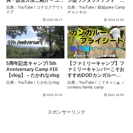
具・設営方法ご紹介 – コナ
ジ型ワンタッチテント
ログアウトドア
Naturehike Village 6.0 2世
出典：YouTube / コナログアウト
出典：YouTube / 銀組poke Camp
代 テント – 銀組poke
ドア
チャンネル
Campチャンネル
2022.08.17
2024.12.04
タープ
タープ
5周年記念キャンプ/ 5th
【ファミリーキャンプ】フ
Anniversary Camp #10
ァミリーキャンパーこそお
【vlog】 – たかれなvlog
すすめDODカンガルーテ
ント！／雨キャンプ ＯＫ
出典：YouTube / たかれなvlog
出典：YouTube / こてキャン◭ ／
オートキャンプ場（三重
co-tetsu family camp
県）【前編】 – こてキャン
2022.10.31
2021.10.05
◭ ／ co-tetsu family camp
スポンサーリンク