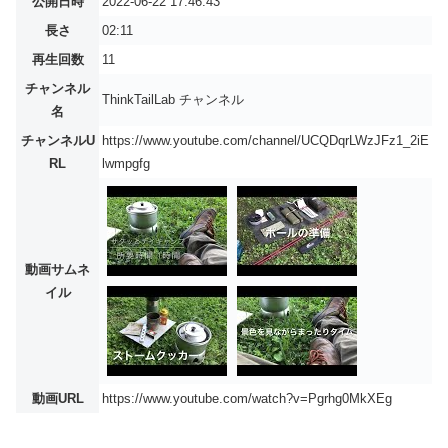
公開日時
2022-06-22 17:46:43
長さ
02:11
再生回数
11
チャンネル
ThinkTailLab チャンネル
名
チャンネルU
https://www.youtube.com/channel/UCQDqrLWzJFz1_2iE
RL
lwmpgfg
動画サムネ
イル
動画URL
https://www.youtube.com/watch?v=Pgrhg0MkXEg