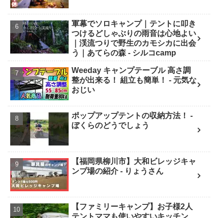
軍幕でソロキャンプ｜テントに叩き
つけるどしゃぶりの雨音は心地よい
｜渓流つりで野生のカモシカに出会
う｜あてらの森 - シルコcamp
Weeday キャンプテーブル 高さ調
整が出来る！ 組立も簡単！ - 元気な
おじい
ポップアップテントの収納方法！ -
ぼくらのどうでしょう
【福岡県柳川市】大和ビレッジキャ
ンプ場の紹介 - りょうさん
【ファミリーキャンプ】お子様2人
テントママも使いやすいキッチン