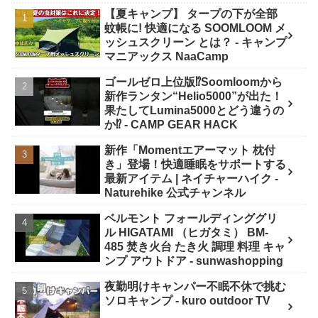
【夏キャンプ】 タープの下が全部
蚊帳に! 快適になる SOOMLOOM メ
ッシュスクリーン とは？ - キャンプ
マニアックス NaaCamp
ゴールゼロ上位版⁉️Soomloomから
新作ランタン“Helio5000”が出た！
果たしてLumina5000とどう違うの
か⁉️ - CAMP GEAR HACK
新作「Momentエアーマット 枕付
き」登場！快適睡眠をサポートする
最新アイテム | ネイチャーハイク -
Naturehike 公式チャンネル
ベルモント フォールディンググリ
ル HIGATAMI （ヒガタミ） BM-
485 焚き火台 たき火 調理 料理 キャ
ンプ アウトドア - sunwashopping
夜勤明けキャンパー不眠不休で挑む
ソロキャンプ - kuro outdoor TV