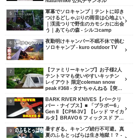
Naturehike 公式チャンネル
軍幕でソロキャンプ｜テントに叩き
つけるどしゃぶりの雨音は心地よい
｜渓流つりで野生のカモシカに出会
う｜あてらの森 - シルコcamp
夜勤明けキャンパー不眠不休で挑む
ソロキャンプ - kuro outdoor TV
【ファミリーキャンプ】お子様2人
テントママも使いやすいキッチン
レイアウト 限定coleman snow
peak #368 - タナちゃんねる【突撃
キャンパー取材】tana camping
BARK RIVER KNIVES【バークリ
バー・ナイブス】■ 「ブラボー6」
Gen II 【CPM-3V】【レッド マイカ
ルタ】BRAVO 6 フィックスド アメ
リカ製 - ナイフショップ グローイン
暑すぎる。キャンプ続行不可避。真
グ！
夏のふもとっぱらは生き地獄！？ -