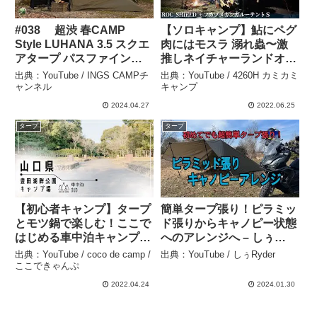
#038 超渋 春CAMP
【ソロキャンプ】鮎にペグ
Style LUHANA 3.5 スクエ
肉にはモスラ 溺れ蟲〜激
アタープ パスファインダ
推しネイチャーランドオム
ー張り -ファスナー加工で
で雨のタープテント泊
出典：YouTube / INGS CAMPチ
出典：YouTube / 4260H カミカミ
フルクローズ- – INGS
（ROC SHIELD + フカヅ
ャンネル
キャンプ
CAMPチャンネル
メカンガルーテントS） –
2024.04.27
2022.06.25
4260H カミカミキャンプ
タープ
タープ
【初心者キャンプ】タープ
簡単タープ張り！ピラミッ
とモツ鍋で楽しむ！ここで
ド張りからキャノピー状態
はじめる車中泊キャンプ！
へのアレンジへ – しぅ
山口県 下関市 豊田湖畔公
Ryder
出典：YouTube / coco de camp /
出典：YouTube / しぅRyder
園キャンプ場 – coco de
ここできゃんぷ
camp /ここできゃんぷ
2022.04.24
2024.01.30