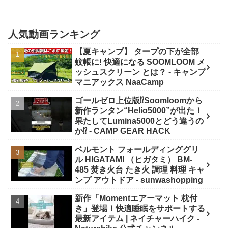
人気動画ランキング
【夏キャンプ】 タープの下が全部
蚊帳に! 快適になる SOOMLOOM メ
ッシュスクリーン とは？ - キャンプ
マニアックス NaaCamp
ゴールゼロ上位版⁉️Soomloomから
新作ランタン“Helio5000”が出た！
果たしてLumina5000とどう違うの
か⁉️ - CAMP GEAR HACK
ベルモント フォールディンググリ
ル HIGATAMI （ヒガタミ） BM-
485 焚き火台 たき火 調理 料理 キャ
ンプ アウトドア - sunwashopping
新作「Momentエアーマット 枕付
き」登場！快適睡眠をサポートする
最新アイテム | ネイチャーハイク -