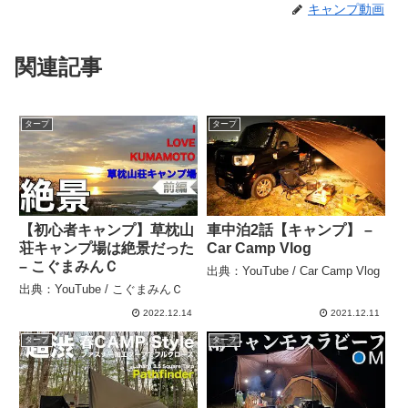
キャンプ動画
関連記事
タープ
タープ
【初心者キャンプ】草枕山
車中泊2話【キャンプ】 –
荘キャンプ場は絶景だった
Car Camp Vlog
– こぐまみんＣ
出典：YouTube / Car Camp Vlog
出典：YouTube / こぐまみんＣ
2022.12.14
2021.12.11
タープ
タープ