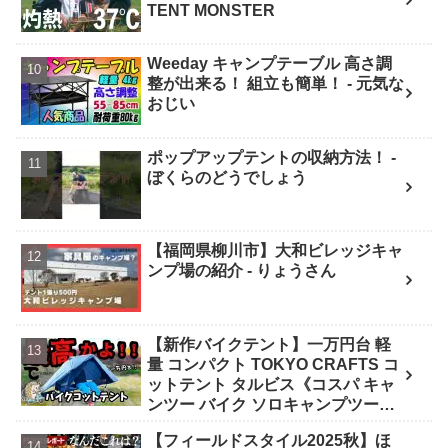
TENT MONSTER
Weeday キャンプテーブル 高さ調
整が出来る！ 組立も簡単！ - 元気な
おじい
ポップアップテントの収納方法！ -
ぼくらのどうでしょう
【福岡県柳川市】大和ビレッジキャ
ンプ場の紹介 - りょうさん
【新作バイクテント】一万円台 軽
量 コンパクト TOKYO CRAFTS コ
ットテント タルビス《コスパ キャ
ンツー バイク ソロキャンプツーリ
ング アウトドア 初心者 家族 ファミ
【フィールドスタイル2025秋】ほ
リー 選び方》 - ｺﾝﾊﾟｸﾄｷﾞｱ紹介★バ