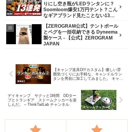
りにし空き瓶がLEDランタンに？
イク野営部
Soomloom爆安1万円テント？こん
なギアブランド見たことない13連
発【FIELDSTYLE】 - よすけの
【ZEROGRAM公式】テントポール
Outdoor News24
とペグを一括収納できる Dyneema
製ケース - 【公式】ZEROGRAM
JAPAN
【キャンプ道具DIYカスタム】優しい雰
囲気づくりにお手軽な、キャンドルラン
タンを男前に加工してみました。 キャン
プ 道具 ギア 用品 グッズ アウトドア ロ
ゴス LOGOS 簡単 – ちまっとCAMP！
デイキャンプ サクッと1時間 DDター
プとトランギア ストームクッカーを楽
しんだ。 – ThinkTailLab チャンネル