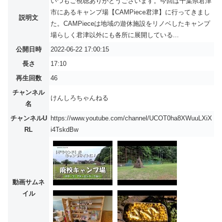
いつもご視聴ありがとうございます。今回は千葉県君津
市にあるキャンプ場【CAMPiece君津】に行ってきまし
説明文
た。CAMPieceは地域の遊休施設をリノベしたキャンプ
場らしく君津以外にも各所に展開している...
公開日時
2022-06-22 17:00:15
長さ
17:10
再生回数
46
チャンネル
けんしろちゃんねる
名
チャンネルU
https://www.youtube.com/channel/UCOT0ha8XWuuLXiX
RL
i4TskdBw
動画サムネ
イル